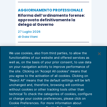
AGGIORNAMENTO PROFESSIONALE
Riforma dell’ordinamento forense:
approvata definitivamente la
delega al Governo
27 Luglio 2026
di
Gaia Viani
AI E DIGITALIZZAZIONE DELLO STUDIO
We use cookies, also from third parties, to allow the
Come evitare le allucinazioni dell’AI:
functionalities of our website and offered services as
guida per l’avvocato
well as, on the basis of your prior consent, to use data
on your navigation activity to improve performance of
24 Luglio 2026
the site. Clicking on “Accept All cookies” means that
di
Sofia Savoia
you agree to the activation of all cookies. Clicking on
"Reject All" means that the default settings will be left
unchanged and, therefore, browsing will continue
without cookies or other tracking tools other than
technical To check the categories of cookies, configure
or change your cookie preferences, please click on
Cookie Preferences. For more information about
Privacy Policy