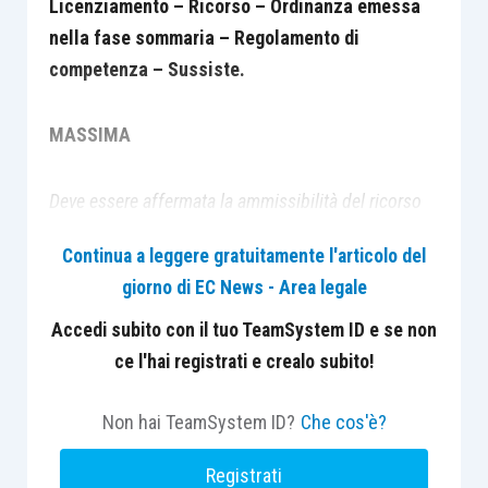
Licenziamento – Ricorso – Ordinanza emessa
nella fase sommaria – Regolamento di
competenza – Sussiste.
MASSIMA
Deve essere affermata la ammissibilità del ricorso
per regolamento di competenza avverso l’ordinanza
Continua a leggere gratuitamente l'articolo del
emessa nella fase sommaria del rito Fornero
giorno di EC News - Area legale
dovendosi osservare che essa è dotata di stabilità e,
pertanto, non sussistendo le ragioni che inducono a
Accedi subito con il tuo TeamSystem ID e se non
negare l’ammissibilità del regolamento di
ce l'hai registrati e crealo subito!
competenza emesso nel caso di procedimenti
cautelari, laddove invece un provvedimento
Non hai TeamSystem ID?
Che cos'è?
declinatorio della competenza in sede cautelare, in
Registrati
quanto caratterizzato dalla provvisorietà e dalla