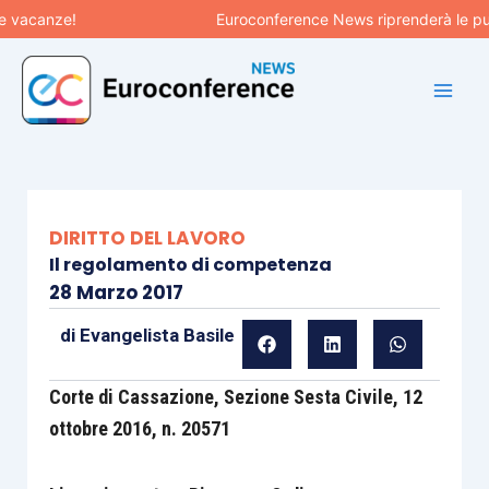
Vai
canze!
Euroconference News riprenderà le pubblic
al
contenuto
DIRITTO DEL LAVORO
Il regolamento di competenza
28 Marzo 2017
di
Evangelista Basile
Corte di Cassazione, Sezione Sesta Civile, 12
ottobre 2016, n. 20571