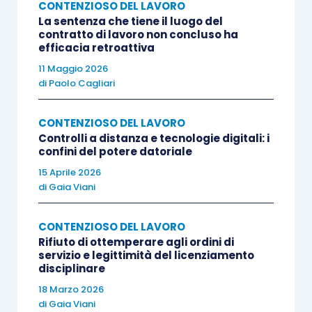
tutto coerente con il contenuto della medesima e
CONTENZIOSO DEL LAVORO
La sentenza che tiene il luogo del
non contraddetto dal tenore delle precedenti
contratto di lavoro non concluso ha
comunicazioni intercorse tra le parti – che, ai
efficacia retroattiva
sensi dell’art. 413 c.p.c., il foro competente deve
11 Maggio 2026
di
Paolo Cagliari
essere effettivamente individuato nel Tribunale
di Milano, quale luogo in cui è sorto il rapporto e
CONTENZIOSO DEL LAVORO
dove, per come pacifico, il lavoratore prestava la
Controlli a distanza e tecnologie digitali: i
propria attività al momento dell’intimazione del
confini del potere datoriale
licenziamento.
15 Aprile 2026
di
Gaia Viani
Articolo tratto dalla Rivista Euroconference
“IL
CONTENZIOSO DEL LAVORO
GIURISTA DEL LAVORO”
Rifiuto di ottemperare agli ordini di
servizio e legittimità del licenziamento
disciplinare
18 Marzo 2026
di
Gaia Viani