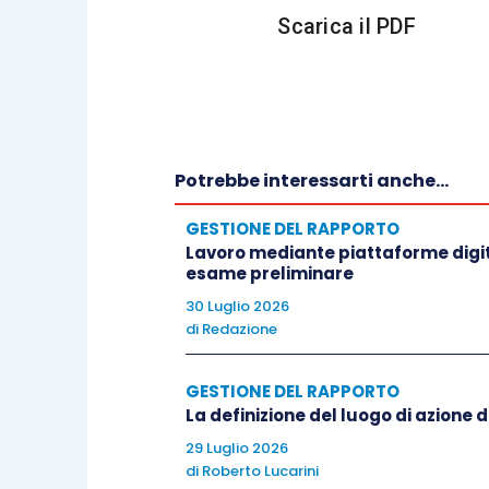
della Corte territoriale su 2 profili:
Scarica il PDF
il ridimensionamento della nozion
non ogni mutamento fisico della
trasferimento rilevante ai sensi d
spostamento tra distinte unità p
Potrebbe interessarti anche...
trasferimento “da una unità prod
funzionale e organizzativa della
GESTIONE DEL RAPPORTO
Lavoro mediante piattaforme digita
che gli spostamenti interni alla 
esame preliminare
comportanti un diverso luogo di 
30 Luglio 2026
prova delle ragioni tecniche, org
di
Redazione
ha erroneamente applicato la disc
unità produttive e la reale port
GESTIONE DEL RAPPORTO
La definizione del luogo di azione 
di specie);
29 Luglio 2026
le giustificazioni del trasferim
di
Roberto Lucarini
consolidato, ribadiscono che il c