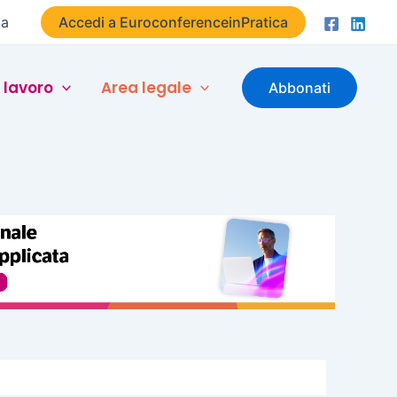
ta
Accedi a EuroconferenceinPratica
 lavoro
Area legale
Abbonati