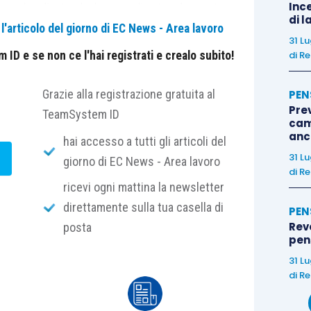
Ince
ore subordinato, dev’essere diretto ad accertare
di l
provvedimento datoriale e le finalità tipiche
'articolo del giorno di EC News - Area lavoro
31 L
 nel principio di libertà dell’iniziativa economica
ID e se non ce l'hai registrati e crealo subito!
di
Re
l controllo stesso non può essere esteso al merito
 deve presentare necessariamente i caratteri
Grazie alla registrazione gratuita al
PEN
e il trasferimento concreti una tra le scelte
Pre
TeamSystem ID
cam
?
 adottare sul piano tecnico, organizzativo o
anc
hai accesso a tutti gli articoli del
31 L
giorno di EC News - Area lavoro
di
Re
ricevi ogni mattina la newsletter
direttamente sulla tua casella di
sulla natura del trasferimento di una lavoratrice
PEN
Rev
posta
 cooperativa datrice di lavoro, annullato dalla
pens
esso il sito originario.
31 L
di
Re
nto del ricorso datoriale, censurano l’impostazione