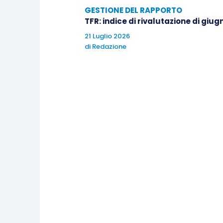
anche quando sia collegato a co
GESTIONE DEL RAPPORTO
l’osservanza delle garanzie propri
TFR: indice di rivalutazione di giug
può sostituire la propria valutaz
21 Luglio 2026
di
Redazione
della misura adottata, essendo li
La Suprema Corte, quindi, accoglie il se
sentenza impugnata e rinviando alla Cor
motivo relativo al preteso giudicato int
chiarendo che l’oggetto del giudicato r
singole affermazioni motivazionali.
La massima è a cura dello Studio Ichino-Br