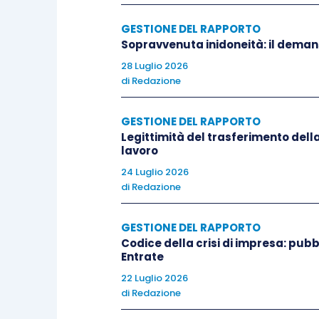
delle scelte imprenditoriali, ma
GESTIONE DEL RAPPORTO
nesso tra il provvedimento e le e
Sopravvenuta inidoneità: il deman
viene valorizzata la nozione di i
28 Luglio 2026
legittimante il trasferimento. 
di
Redazione
disciplinarmente rilevante o colp
disfunzione organizzativa, tale d
GESTIONE DEL RAPPORTO
Legittimità del trasferimento della
può integrare una valida ragione
lavoro
incompatibilità possa derivare an
24 Luglio 2026
specie, la revoca del gradimento
di
Redazione
elemento che, anche se non forma
giustificare la scelta datoriale di
GESTIONE DEL RAPPORTO
conseguenze più gravi sul rapport
Codice della crisi di impresa: pubb
Entrate
scelta tra più opzioni organizzat
22 Luglio 2026
dev’essere né inevitabile né l’u
di
Redazione
finalità aziendali. In tal senso, 