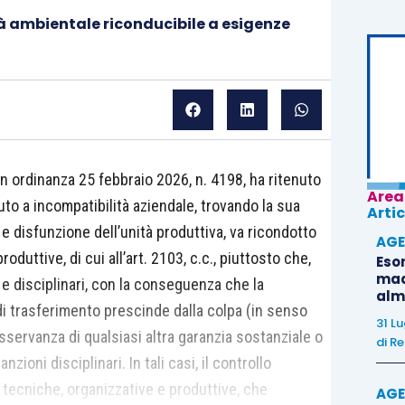
à ambientale riconducibile a esigenze
n ordinanza 25 febbraio 2026, n. 4198, ha ritenuto
Area
to a incompatibilità aziendale, trovando la sua
Artic
e disfunzione dell’unità produttiva, va ricondotto
AGE
oduttive, di cui all’art. 2103, c.c., piuttosto che,
Eso
madr
 e disciplinari, con la conseguenza che la
alm
di trasferimento prescinde dalla colpa (in senso
31 L
’osservanza di qualsiasi altra garanzia sostanziale o
di
Re
zioni disciplinari. In tali casi, il controllo
 tecniche, organizzative e produttive, che
AGE