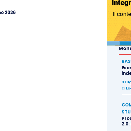
mportamenti del lavoratore, e non richiede
e delle sanzioni disciplinari. Il giudice, quindi, non
no 2026
ione a quella datoriale né sindacare l’opportunità
mitato a un controllo di legittimità e non di merito.
condo e il terzo motivo di ricorso, cassando la
Mond
te d’Appello per nuovo esame, mentre rigetta il
RAS
erno sulla qualificazione dello spostamento,
Eso
iguarda la sequenza fatto-norma-effetto e non
inde
9 Lu
di
Lu
ugnatelli
COM
STU
Pro
2.0: