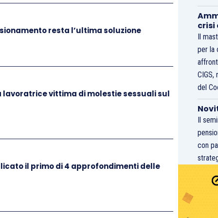
 verte esclusivamente sulla sussistenza di un
Ammo
sigenze organizzative dell’impresa. In tale ottica,
crisi
sionamento resta l’ultima soluzione
Il mast
ncompatibilità ambientale quale possibile causa
per la
Anche in assenza di un comportamento
affront
evole del lavoratore, una situazione oggettiva di
CIGS, 
a incidere negativamente sull’attività aziendale,
del Co
 lavoratrice vittima di molestie sessuali sul
,
ex
art. 2103, c.c. La Corte sottolinea come tale
Novi
che da fattori esterni, quali, come nel caso di
Il sem
 da parte del committente nell’ambito di un appalto,
pensio
lizzato in una clausola contrattuale, è idoneo a
con pa
 riallocazione del personale, al fine di evitare
strateg
o di lavoro. Inoltre, la Corte ribadisce che la
licato il primo di 4 approfondimenti delle
ive è prerogativa dell’imprenditore e non
nica possibile, purché ragionevole e coerente con le
il trasferimento non assume natura disciplinare,