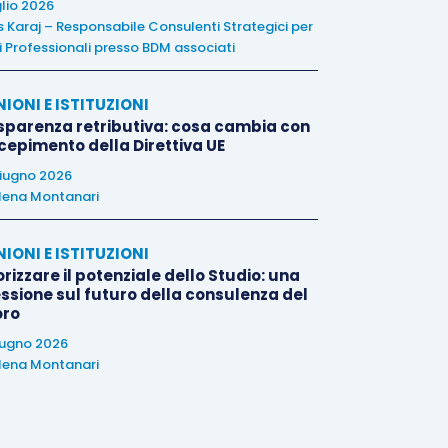
glio 2026
is Karaj – Responsabile Consulenti Strategici per
i Professionali presso BDM associati
NIONI E ISTITUZIONI
sparenza retributiva: cosa cambia con
ecepimento della Direttiva UE
iugno 2026
lena Montanari
NIONI E ISTITUZIONI
rizzare il potenziale dello Studio: una
essione sul futuro della consulenza del
oro
iugno 2026
lena Montanari