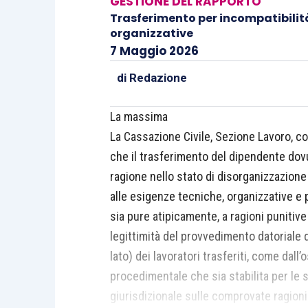
GESTIONE DEL RAPPORTO
Trasferimento per incompatibilit
organizzative
7 Maggio 2026
di
Redazione
La massima
La Cassazione Civile, Sezione Lavoro, co
che il trasferimento del dipendente dovu
ragione nello stato di disorganizzazione 
alle esigenze tecniche, organizzative e pr
sia pure atipicamente, a ragioni punitive
legittimità del provvedimento datoriale 
lato) dei lavoratori trasferiti, come dall
procedimentale che sia stabilita per le san
giurisdizionale sulle comprovate ragioni