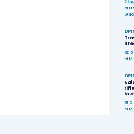
2 Lu
di
El
Stud
OPI
Tra
il r
30 G
di
Mi
OPI
Valo
rifl
lav
15 G
di
Mi