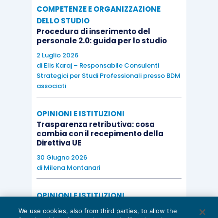
COMPETENZE E ORGANIZZAZIONE
DELLO STUDIO
Procedura di inserimento del
personale 2.0: guida per lo studio
2 Luglio 2026
di
Elis Karaj – Responsabile Consulenti
Strategici per Studi Professionali presso BDM
associati
OPINIONI E ISTITUZIONI
Trasparenza retributiva: cosa
cambia con il recepimento della
Direttiva UE
30 Giugno 2026
di
Milena Montanari
OPINIONI E ISTITUZIONI
Valorizzare il potenziale dello Studio:
We use cookies, also from third parties, to allow the
una riflessione sul futuro della