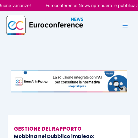
Vai
e vacanze!
Euroconference News riprenderà le pubblicazioni i
al
contenuto
GESTIONE DEL RAPPORTO
Mobbing nel pubblico impiego: