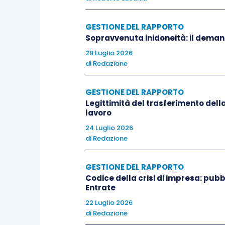
l’esclusione italiana riguardereb
trattamenti economici individual
GESTIONE DEL RAPPORTO
stessa:
Sopravvenuta inidoneità: il deman
a) istituti riconosciuti su base 
28 Luglio 2026
di
Redazione
superminimo individuale, sia es
b) discrezionale (evidentemente r
GESTIONE DEL RAPPORTO
c) o temporanea (un elemento le
Legittimità del trasferimento della
Le 3 tre caratteristiche di cui s
lavoro
all’interno della medesima catego
24 Luglio 2026
di
Redazione
criteri oggettivi individuali.
GESTIONE DEL RAPPORTO
Ora siamo di fronte alla domanda: consi
Codice della crisi di impresa: pubb
Entrate
Possiamo dirci quello che vogliamo, ma
22 Luglio 2026
delle retribuzioni medie o mediane per pa
di
Redazione