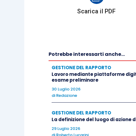
Scarica il PDF
il legislatore italiano ha assunto
quella composta dalla totalità d
esclusione di talune componenti. 
o continuativo” non appare avere 
ripresenta quell’istituto retribu
Potrebbe interessarti anche...
natura giuridica, ovvero se l’em
GESTIONE DEL RAPPORTO
dipendente.
Lavoro mediante piattaforme digita
Banalmente, è possibile ritener
esame preliminare
non fissa
dato che potrei o non p
30 Luglio 2026
di
Redazione
contenuti e delle mie performa
La risposta appare negativa
.
GESTIONE DEL RAPPORTO
Se l’MBO è pattuito una volta al
La definizione del luogo di azione 
l’attesa verso lo stesso, dato c
29 Luglio 2026
percettore;
di
Roberto Lucarini