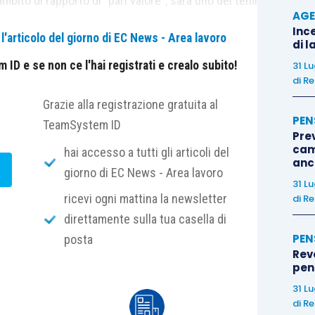
mbito di rapporto di “pari valore”, sarà uno dei temi
AGE
ostre trasparenze retributive.
Ince
'articolo del giorno di EC News - Area lavoro
di l
3, lett. b), D.Lgs. n. 96/2026 e cerchiamo di
ID e se non ce l'hai registrati e crealo subito!
31 L
di
Re
imo sì o superminimo no?
Grazie alla registrazione gratuita al
PEN
TeamSystem ID
taliano
?
Pre
cam
hai accesso a tutti gli articoli del
anc
. b), del decreto precisa:
«
la retribuzione lorda annua
giorno di EC News - Area lavoro
31 L
da, da intendersi come la totalità degli elementi
ricevi ogni mattina la newsletter
di
Re
ne dei trattamenti economici individuali non strutturali
direttamente sulla tua casella di
 su base personale, discrezionale o temporanea non
PEN
posta
tegoria di lavoratori e fondate su criteri oggettivi
Rev
pens
31 L
di
Re