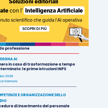
o professione
SEGNA AI
nero in caso di trasformazione a tempo
terminato: le prime istruzioni INPS
glio 2026
ca Vannoni
PETENZE E ORGANIZZAZIONE DELLO
DIO
cedura di inserimento del personale