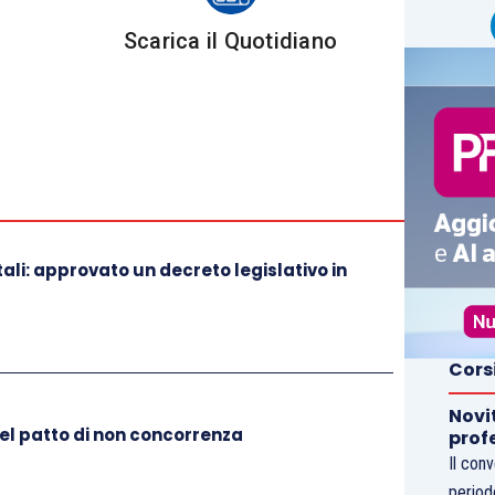
Scarica il Quotidiano
, come definizione per la retribuzione oraria lorda,
egli elementi
retributivi continuativi e fissi
, ad
Deve sin d’ora rilevarsi come il concetto di “fisso”
rilevanza “statistica” (ovvero quante volte si
tivo nei cedolini paga di quella persona) quanto di
olumento è “atteso” in qualche modo dal
li: approvato un decreto legislativo in
e che
un MBO sia
qualificabile come
retribuzione
otrei percepirla a fronte dei parametri in esso
nce?
Cors
Novi
l’anno, non è importante se viene erogato, ma
del patto di non concorrenza
prof
he compone la retribuzione del probabile
Il con
period