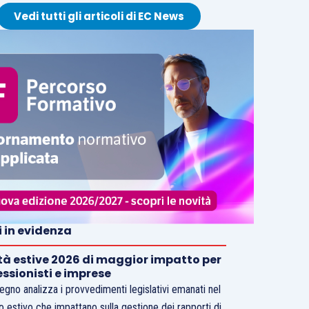
Vedi tutti gli articoli di EC News
i in evidenza
tà estive 2026 di maggior impatto per
essionisti e imprese
vegno analizza i provvedimenti legislativi emanati nel
o estivo che impattano sulla gestione dei rapporti di