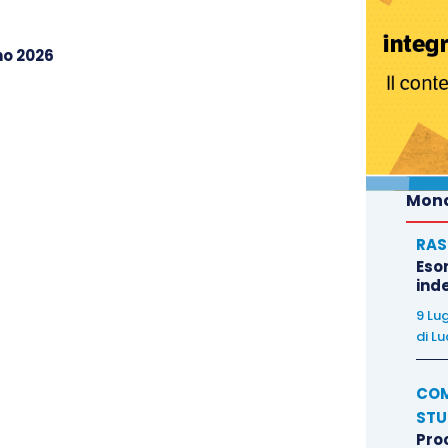
no 2026
o
è evidentemente strutturale
. Come potremmo
o che, banalmente, è base di calcolo per il
Mond
aordinari, etc?
 retribuzione che abbiamo pattuito come
RAS
Eso
l confronto al fine di una corretta trasparenza
inde
sere effettuato sui livelli del minimo del CCNL,
9 Lu
e una verifica non tanto sulle retribuzioni
di
Lu
ta applicazione del CCNL stesso
;
lettura del D.Lgs. n. 96/2026 che sia orientata
COM
STU
Pro
issi e stabili (entrati a pieno titolo nella sfera