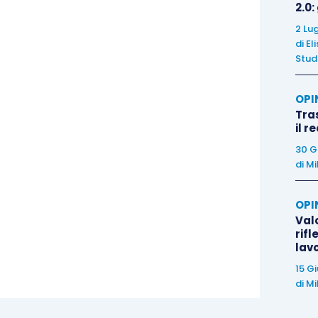
2.0:
ficamente contrario all’indagine richiesta dal
2 Lu
di
El
Stud
are (c’è chi direbbe “annacquare”) il gravoso compito
OPI
 di rispondere a una e solo una domanda, ovvero
Tra
glio o peggio degli uomini per lavoro di pari
il r
ura la contrattazione collettiva.
30 G
di
Mi
OPI
Valo
iva non ha alcun valore nella
ratio
della
rifl
lav
15 G
di
Mi
 sulle
scelte aziendali
votate a retribuire in modo
un MBO che abbia un teorico maggiore a una donna