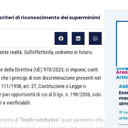
criteri di riconoscimento dei superminimi
te realtà. Sull’effettività, vedremo in futuro
.
ne della Direttiva (UE) 970/2023, ci impone, conti
Area
Artic
che i principi di non discriminazione presenti nel
111/1958, art. 37, Costituzione o Legge n.
AGE
Eso
pari opportunità di cui al D.lgs. n. 198/2006, solo
madr
i e verificabili
.
alm
31 L
di
Re
ncetto di “
livello retributivo
” quale parametro che