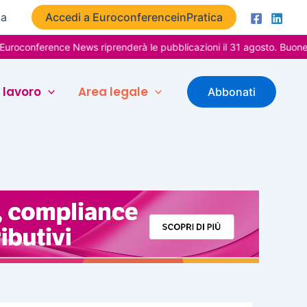
ta
Accedi a EuroconferenceinPratica
ence News riprenderà le pubblicazioni il 31 agosto. Buone vacanze!
 lavoro
Area legale
Abbonati