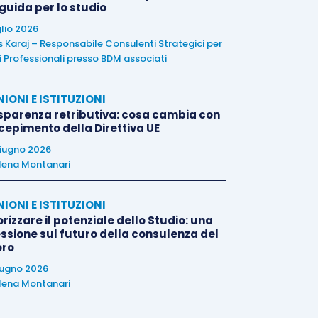
 guida per lo studio
glio 2026
is Karaj – Responsabile Consulenti Strategici per
i Professionali presso BDM associati
NIONI E ISTITUZIONI
sparenza retributiva: cosa cambia con
ecepimento della Direttiva UE
iugno 2026
lena Montanari
NIONI E ISTITUZIONI
rizzare il potenziale dello Studio: una
essione sul futuro della consulenza del
oro
iugno 2026
lena Montanari