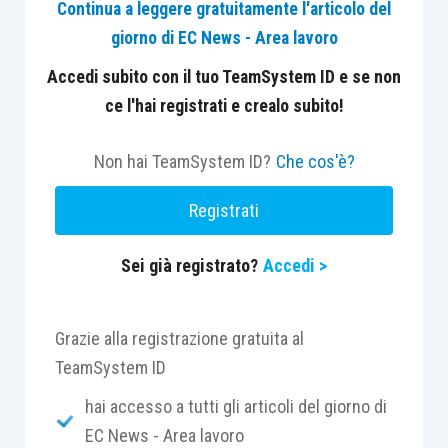
Continua a leggere gratuitamente l'articolo del
giorno di EC News - Area lavoro
In particolare, la revisione della procedura
comporta una significativa riduzione dei campi
Accedi subito con il tuo TeamSystem ID e se non
obbligatori, con l’obiettivo di semplificare
ce l'hai registrati e crealo subito!
l’inserimento delle informazioni e velocizzare la
trasmissione dei certificati medici di infortunio.
Non hai TeamSystem ID?
Che cos'è?
Contestualmente, vengono eliminati alcuni campi
Registrati
ritenuti non essenziali, mentre le tipologie e le
diciture del certificato vengono riorganizzate per
Sei già registrato?
Accedi >
rendere più lineare l’intera procedura operativa.
Tra le principali novità evidenziate dall’Istituto
Grazie alla registrazione gratuita al
assume rilievo l’introduzione dell’
obbligo di
TeamSystem ID
indicare almeno un recapito del lavoratore
hai accesso a tutti gli articoli del giorno di
infortunato
.
EC News - Area lavoro