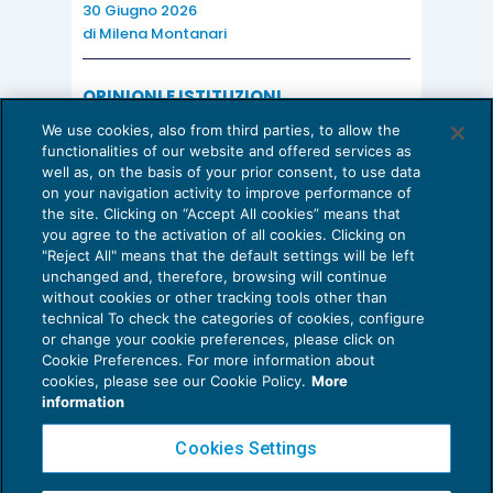
30 Giugno 2026
di
Milena Montanari
OPINIONI E ISTITUZIONI
Valorizzare il potenziale dello Studio:
We use cookies, also from third parties, to allow the
una riflessione sul futuro della
functionalities of our website and offered services as
consulenza del lavoro
well as, on the basis of your prior consent, to use data
on your navigation activity to improve performance of
15 Giugno 2026
the site. Clicking on “Accept All cookies” means that
di
Milena Montanari
you agree to the activation of all cookies. Clicking on
"Reject All" means that the default settings will be left
unchanged and, therefore, browsing will continue
without cookies or other tracking tools other than
technical To check the categories of cookies, configure
or change your cookie preferences, please click on
Cookie Preferences. For more information about
Privacy Policy
cookies, please see our Cookie Policy.
More
Cookie Policy
information
Euroconference NEWS è una testata registrata al Tribunale di Milano Reg. n. 8556/2026
Cookies Settings
Direttore responsabile Sandro Cerato