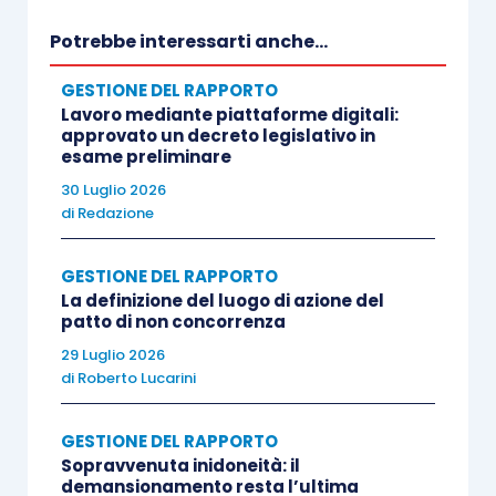
Potrebbe interessarti anche...
Analogo aggiornamento è necessario anche per
gli utenti che operano attraverso sistemi di
GESTIONE DEL RAPPORTO
Lavoro mediante piattaforme digitali:
interoperabilità e cooperazione applicativa. In
approvato un decreto legislativo in
questo caso, l’INAIL rinvia alla documentazione
esame preliminare
disponibile nel Catalogo Servizi per
30 Luglio 2026
di
Redazione
l’Interoperabilità e la Cooperazione Applicativa,
con specifico riferimento al servizio Rest CMI –
GESTIONE DEL RAPPORTO
Certificato Medico di Infortunio. Le verifiche
La definizione del luogo di azione del
dovranno, quindi, interessare le sezioni relative
patto di non concorrenza
alle specifiche del servizio e alle risorse tecniche
29 Luglio 2026
necessarie per garantire la corretta integrazione
di
Roberto Lucarini
con i sistemi informatici già in uso.
GESTIONE DEL RAPPORTO
Sopravvenuta inidoneità: il
demansionamento resta l’ultima