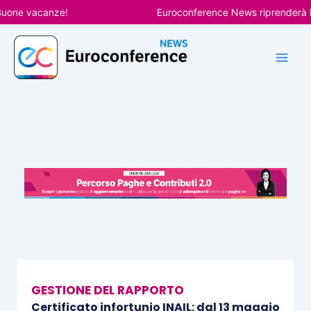
Vai
e vacanze!
Euroconference News riprenderà le pub
al
contenuto
GESTIONE DEL RAPPORTO
Certificato infortunio INAIL: dal 13 maggio