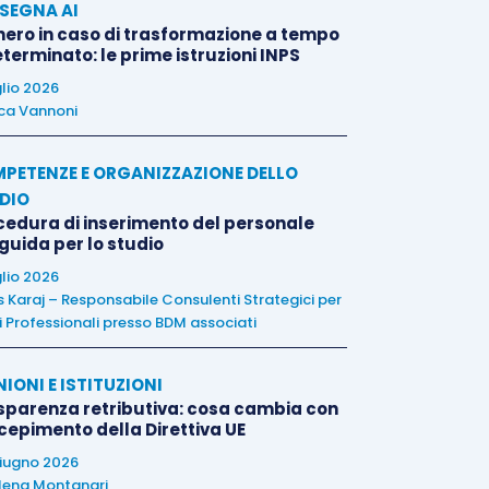
SEGNA AI
nero in caso di trasformazione a tempo
terminato: le prime istruzioni INPS
glio 2026
ca Vannoni
PETENZE E ORGANIZZAZIONE DELLO
DIO
cedura di inserimento del personale
 guida per lo studio
glio 2026
is Karaj – Responsabile Consulenti Strategici per
i Professionali presso BDM associati
NIONI E ISTITUZIONI
sparenza retributiva: cosa cambia con
ecepimento della Direttiva UE
iugno 2026
lena Montanari