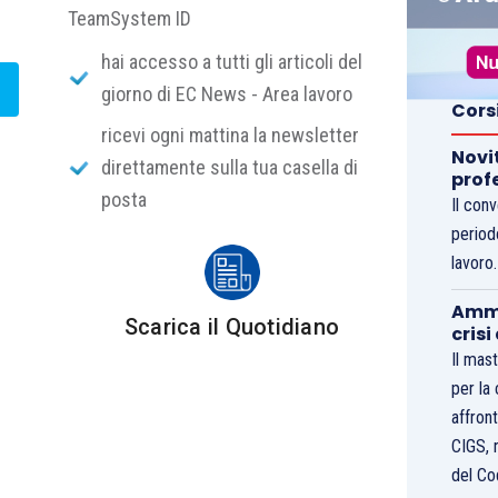
TeamSystem ID
hai accesso a tutti gli articoli del
giorno di EC News - Area lavoro
Cors
ricevi ogni mattina la newsletter
Novi
direttamente sulla tua casella di
prof
posta
Il con
period
lavoro
Ammo
Scarica il Quotidiano
crisi
Il mast
per la
affront
CIGS, 
del Co