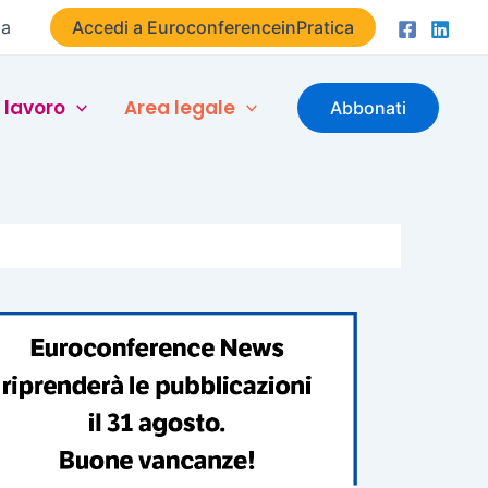
ta
Accedi a EuroconferenceinPratica
 lavoro
Area legale
Abbonati