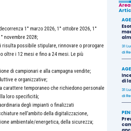
Area
Artic
AGE
Eso
 decorrenza 1° marzo 2026, 1° ottobre 2026, 1°
madr
1° novembre 2028;
alm
i risulta possibile stipulare, rinnovare o prorogare
31 L
di
Re
 oltre i 12 mesi e fino a 24 mesi. Le più
AGE
zione di campionari e alla campagna vendite;
Ince
uttive e organizzative;
di l
ri a carattere temporaneo che richiedono personale
31 L
di
Re
a loro specificità;
rdinaria degli impianti o finalizzati
PEN
chiature nell’ambito della digitalizzazione,
Pre
sione ambientale/energetica, della sicurezza;
cam
anc