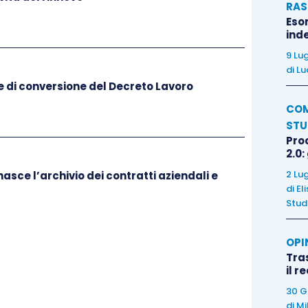
RAS
Eso
inde
9 Lu
di
Lu
ge di conversione del Decreto Lavoro
COM
STU
Pro
2.0:
2 Lu
asce l’archivio dei contratti aziendali e
di
El
Stud
OPI
Tra
il r
30 G
di
Mi