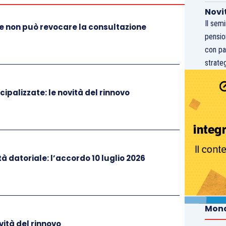
Novi
Il sem
re non può revocare la consultazione
pensio
con pa
strateg
palizzate: le novità del rinnovo
à datoriale: l’accordo 10 luglio 2026
Mond
vità del rinnovo