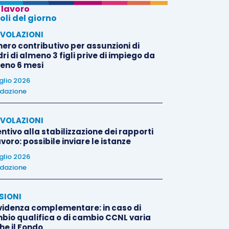
 lavoro
oli del giorno
VOLAZIONI
nero contributivo per assunzioni di
i di almeno 3 figli prive di impiego da
eno 6 mesi
uglio 2026
dazione
VOLAZIONI
ntivo alla stabilizzazione dei rapporti
avoro: possibile inviare le istanze
uglio 2026
dazione
SIONI
videnza complementare: in caso di
bio qualifica o di cambio CCNL varia
he il Fondo