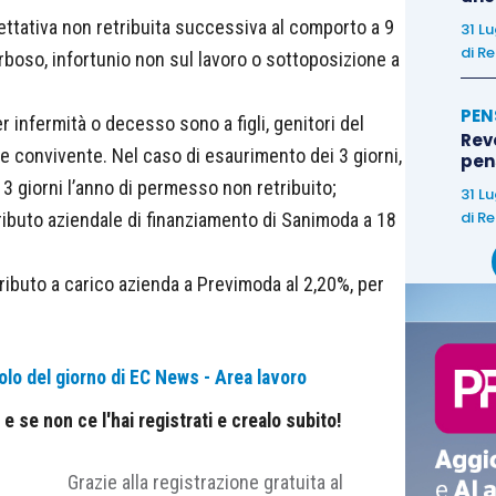
ettativa non retribuita successiva al comporto a 9
31 L
di
Re
boso, infortunio non sul lavoro o sottoposizione a
PEN
r infermità o decesso sono a figli, genitori del
Rev
 e convivente. Nel caso di esaurimento dei 3 giorni,
pens
3 giorni l’anno di permesso non retribuito;
31 L
di
Re
tributo aziendale di finanziamento di Sanimoda a 18
ributo a carico azienda a Previmoda al 2,20%, per
olo del giorno di EC News - Area lavoro
 se non ce l'hai registrati e crealo subito!
Grazie alla registrazione gratuita al