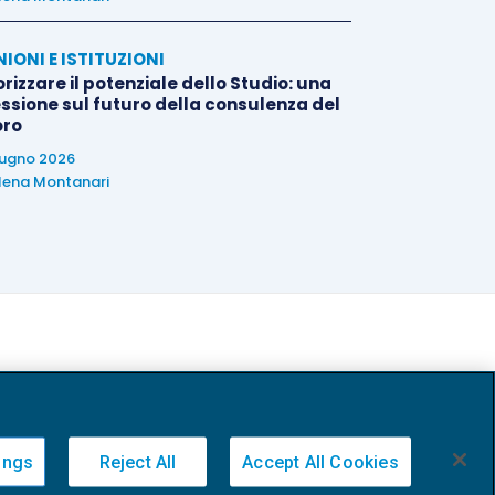
NIONI E ISTITUZIONI
rizzare il potenziale dello Studio: una
essione sul futuro della consulenza del
oro
iugno 2026
lena Montanari
ings
Reject All
Accept All Cookies