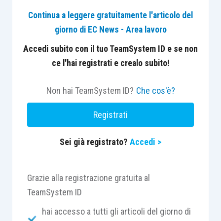
il diverso profilo della determinabilità-
determinatezza, essendo quest’ultimo causa
Continua a leggere gratuitamente l'articolo del
distinta di nullità operante su diverso piano.
giorno di EC News - Area lavoro
Accedi subito con il tuo TeamSystem ID e se non
Nel caso di specie, il datore di lavoro agiva in
ce l'hai registrati e crealo subito!
giudizio per accertare la violazione del patto di
non concorrenza ad opera di un suo
ex
Non hai TeamSystem ID?
Che cos'è?
dipendente e richiedere il pagamento della
Registrati
relativa penale.
Sei già registrato?
Accedi >
Il caso
La Suprema Corte esamina il ricorso di un
lavoratore contro la decisione della Corte
Grazie alla registrazione gratuita al
d’Appello di Roma, che lo aveva condannato al
TeamSystem ID
pagamento di 78.000 euro a titolo di penale per
hai accesso a tutti gli articoli del giorno di
violazione del patto di non concorrenza stipulato