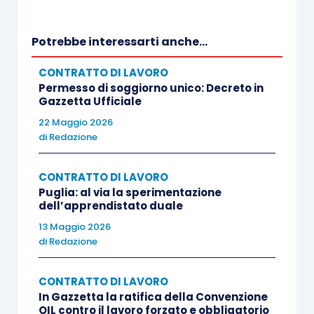
bilanciamento tra estensione, durata e compenso
previsti dal patto. Tali argomentazioni sono state
Potrebbe interessarti anche...
rigettate dalla Cassazione, perché volte a
rimettere in discussione la valutazione svolta
CONTRATTO DI LAVORO
Permesso di soggiorno unico: Decreto in
dalla Corte d’Appello.
Gazzetta Ufficiale
22 Maggio 2026
Gli Ermellini, inoltre, hanno respinto anche la
di
Redazione
contestazione sulla valutazione delle prove
testimoniali, perché volta a sollecitare una nuova
CONTRATTO DI LAVORO
Puglia: al via la sperimentazione
valutazione del materiale probatorio, operazione
dell’apprendistato duale
preclusa in sede di legittimità.
13 Maggio 2026
di
Redazione
In proposito, la Suprema Corte ha evidenziato
come la violazione degli artt. 115 e 116, c.p.c.,
CONTRATTO DI LAVORO
In Gazzetta la ratifica della Convenzione
possa essere invocata qualora il giudice ritenga
OIL contro il lavoro forzato e obbligatorio