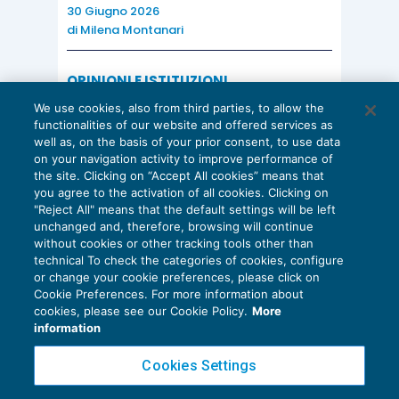
30 Giugno 2026
di
Milena Montanari
OPINIONI E ISTITUZIONI
Valorizzare il potenziale dello Studio:
We use cookies, also from third parties, to allow the
una riflessione sul futuro della
functionalities of our website and offered services as
consulenza del lavoro
well as, on the basis of your prior consent, to use data
on your navigation activity to improve performance of
15 Giugno 2026
the site. Clicking on “Accept All cookies” means that
di
Milena Montanari
you agree to the activation of all cookies. Clicking on
"Reject All" means that the default settings will be left
unchanged and, therefore, browsing will continue
without cookies or other tracking tools other than
technical To check the categories of cookies, configure
or change your cookie preferences, please click on
Cookie Preferences. For more information about
Privacy Policy
cookies, please see our Cookie Policy.
More
Cookie Policy
information
Euroconference NEWS è una testata registrata al Tribunale di Milano Reg. n. 8556/2026
Cookies Settings
Direttore responsabile Sandro Cerato