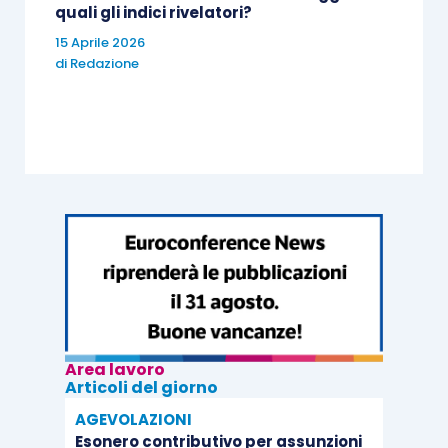
quali gli indici rivelatori?
espressamente indicata come preclusa. Alla luce
15 Aprile 2026
di ciò, non sussistevano i presupposti per la
di
Redazione
riduzione equitativa della penale.
Pertanto, la Corte di Cassazione ha rigettato
integralmente il ricorso.
La massima è a cura dello Studio Ichino-Brugnatelli
Area lavoro
Articoli del giorno
AGEVOLAZIONI
Esonero contributivo per assunzioni