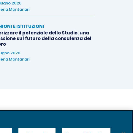
iugno 2026
lena Montanari
NIONI E ISTITUZIONI
rizzare il potenziale dello Studio: una
essione sul futuro della consulenza del
oro
iugno 2026
lena Montanari