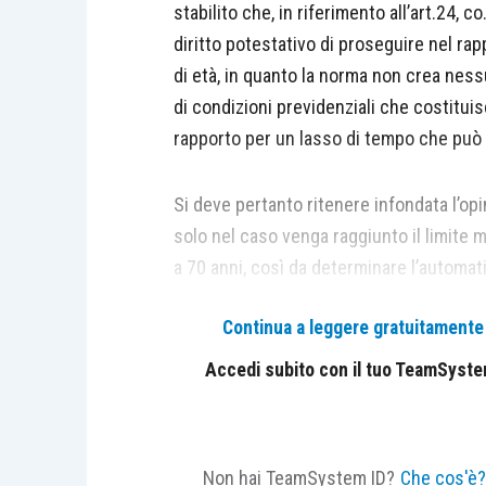
stabilito che, in riferimento all’art.24, co
diritto potestativo di proseguire nel ra
di età, in quanto la norma non crea nes
di condizioni previdenziali che costitui
rapporto per un lasso di tempo che può 
Si deve pertanto ritenere infondata l’opin
solo nel caso venga raggiunto il limite m
a 70 anni, così da determinare l’automat
tale tutela: quest’ultima, secondo il prin
Continua a leggere gratuitamente l
esclusivamente nel caso in cui le parti
il rapporto, in presenza delle condizion
Accedi subito con il tuo TeamSystem 
Non hai TeamSystem ID?
Che cos'è