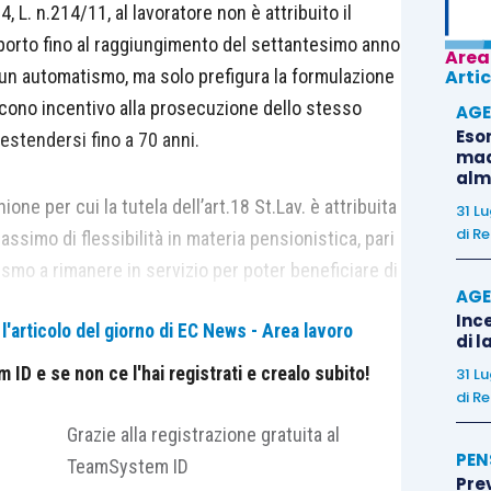
.4, L. n.214/11, al lavoratore non è attribuito il
pporto fino al raggiungimento del settantesimo anno
Area
sun automatismo, ma solo prefigura la formulazione
Artic
scono incentivo alla prosecuzione dello stesso
AGE
Eso
estendersi fino a 70 anni.
madr
alm
ione per cui la tutela dell’art.18 St.Lav. è attribuita
31 L
di
Re
assimo di flessibilità in materia pensionistica, pari
ismo a rimanere in servizio per poter beneficiare di
AGE
cipio della Cassazione, risulta applicabile
Ince
'articolo del giorno di EC News - Area lavoro
 abbiano consensualmente ritenuto di procrastinare
di l
i di adeguamento pensionistico.
ID e se non ce l'hai registrati e crealo subito!
31 L
di
Re
Grazie alla registrazione gratuita al
PEN
TeamSystem ID
?
Pre