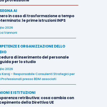
o professione
SEGNA AI
nero in caso di trasformazione a tempo
terminato: le prime istruzioni INPS
glio 2026
ca Vannoni
PETENZE E ORGANIZZAZIONE DELLO
DIO
cedura di inserimento del personale
 guida per lo studio
glio 2026
is Karaj – Responsabile Consulenti Strategici per
i Professionali presso BDM associati
NIONI E ISTITUZIONI
sparenza retributiva: cosa cambia con
ecepimento della Direttiva UE