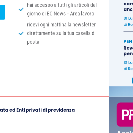
cam
hai accesso a tutti gli articoli del
anc
giorno di EC News - Area lavoro
31 L
ricevi ogni mattina la newsletter
di
Re
direttamente sulla tua casella di
PEN
posta
Rev
pens
31 L
di
Re
ta ed Enti privati di previdenza