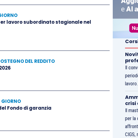
GIORNO
 per lavoro subordinato stagionale nel
Cors
Novi
prof
SOSTEGNO DEL REDDITO
 2026
Il con
period
lavoro
Ammo
L GIORNO
crisi
 del Fondo di garanzia
Il mast
per la
affront
CIGS, 