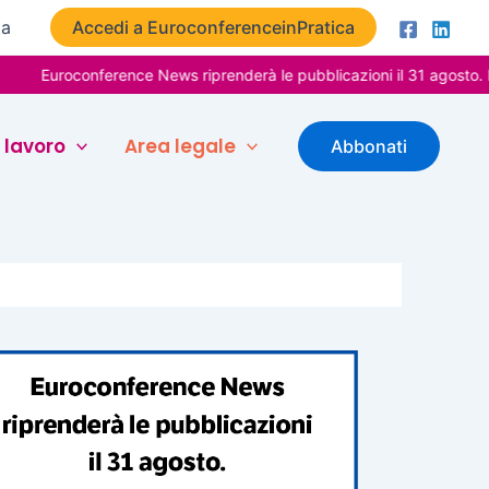
ta
Accedi a EuroconferenceinPratica
oconference News riprenderà le pubblicazioni il 31 agosto. Buone v
 lavoro
Area legale
Abbonati