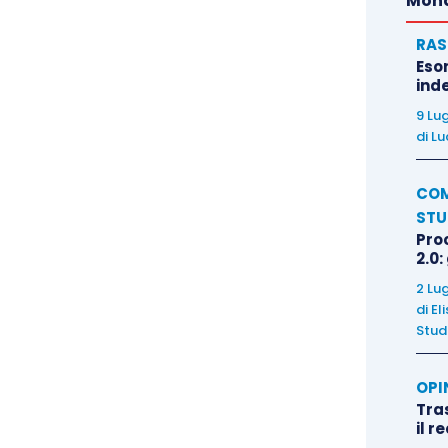
Mond
RAS
Eso
inde
9 Lu
di
Lu
COM
STU
Pro
2.0:
2 Lu
di
El
Stud
OPI
Tra
il r