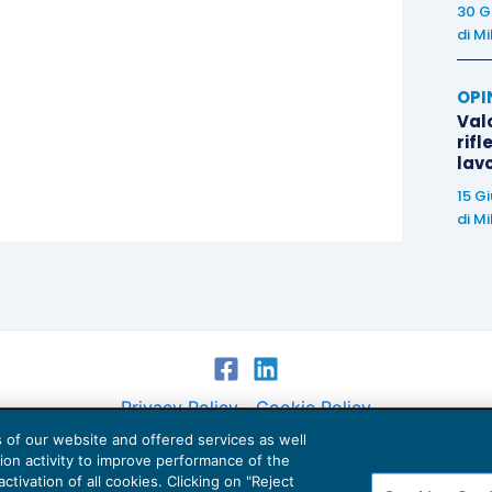
30 G
di
Mi
OPI
Valo
rifl
lav
15 G
di
Mi
Privacy Policy
Cookie Policy
es of our website and offered services as well
Euroconference NEWS è una testata registrata al Tribunale di Milano Reg. n. 8556/2026
tion activity to improve performance of the
Direttore responsabile Sandro Cerato
ctivation of all cookies. Clicking on "Reject