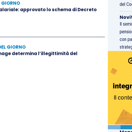
L GIORNO
del Co
salariale: approvato lo schema di Decreto
Novi
Il sem
pensio
con pa
DEL GIORNO
strateg
hage determina l’illegittimità del