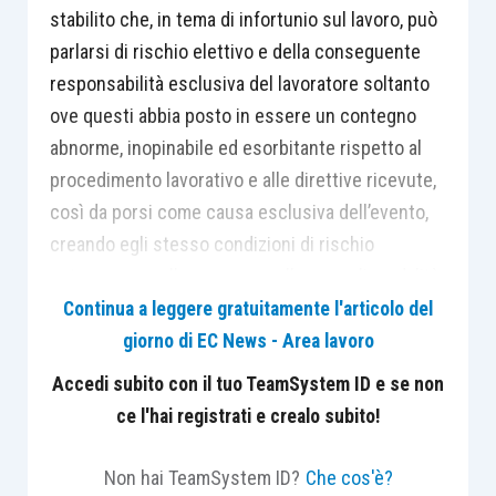
stabilito che, in tema di infortunio sul lavoro, può
parlarsi di rischio elettivo e della conseguente
responsabilità esclusiva del lavoratore soltanto
ove questi abbia posto in essere un contegno
abnorme, inopinabile ed esorbitante rispetto al
procedimento lavorativo e alle direttive ricevute,
così da porsi come causa esclusiva dell’evento,
creando egli stesso condizioni di rischio
estraneo a quello connesso alle normali modalità
del lavoro da svolgere, restando diversamente
Continua a leggere gratuitamente l'articolo del
irrilevante la condotta colposa del lavoratore, sia
giorno di EC News - Area lavoro
sotto il profilo causale che sotto quello dell’entità
Accedi subito con il tuo TeamSystem ID e se non
del risarcimento, atteso che la
ratio
di ogni
ce l'hai registrati e crealo subito!
normativa antinfortunistica è proprio quella di
prevenire le condizioni di rischio insite negli
Non hai TeamSystem ID?
Che cos'è?