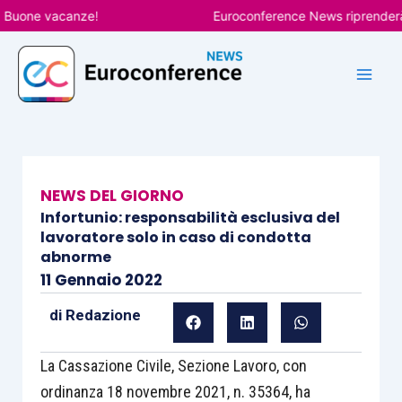
Vai
one vacanze!
Euroconference News riprenderà le p
al
contenuto
NEWS DEL GIORNO
Infortunio: responsabilità esclusiva del
lavoratore solo in caso di condotta
abnorme
11 Gennaio 2022
di
Redazione
La Cassazione Civile, Sezione Lavoro, con
ordinanza 18 novembre 2021, n. 35364, ha