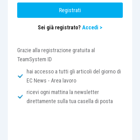
ambienti di lavoro e nella possibile negligenza,
Registrati
imprudenza o imperizia dei lavoratori.
Sei già registrato?
Accedi >
Centro Studi Lavoro e Previdenza – Euroconference
Grazie alla registrazione gratuita al
ti consiglia:
TeamSystem ID
hai accesso a tutti gli articoli del giorno di
EC News - Area lavoro
ricevi ogni mattina la newsletter
direttamente sulla tua casella di posta