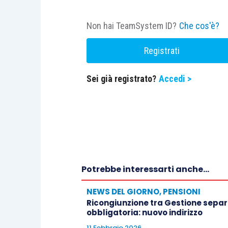
Non hai TeamSystem ID?
Che cos'è?
Registrati
Sei già registrato?
Accedi >
Potrebbe interessarti anche...
NEWS DEL GIORNO
,
PENSIONI
Ricongiunzione tra Gestione separa
obbligatoria: nuovo indirizzo
11 Febbraio 2026