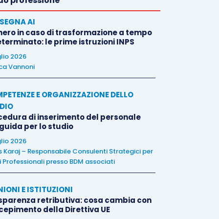
o professione
SEGNA AI
nero in caso di trasformazione a tempo
terminato: le prime istruzioni INPS
glio 2026
ca Vannoni
PETENZE E ORGANIZZAZIONE DELLO
DIO
cedura di inserimento del personale
 guida per lo studio
glio 2026
is Karaj – Responsabile Consulenti Strategici per
i Professionali presso BDM associati
NIONI E ISTITUZIONI
sparenza retributiva: cosa cambia con
ecepimento della Direttiva UE