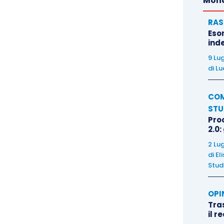
Mond
RAS
Eso
inde
9 Lu
di
Lu
COM
STU
Pro
2.0:
2 Lu
di
El
Stud
OPI
Tra
il r