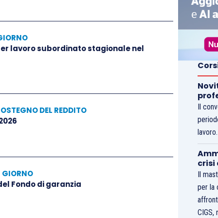
GIORNO
 per lavoro subordinato stagionale nel
Cors
Novi
prof
Il con
SOSTEGNO DEL REDDITO
period
 2026
lavoro
Ammo
crisi
L GIORNO
Il mast
 del Fondo di garanzia
per la
affront
CIGS, 