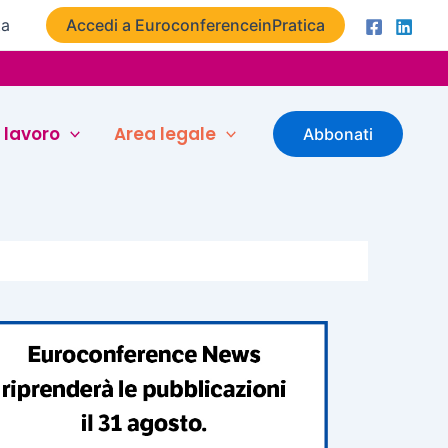
ta
Accedi a EuroconferenceinPratica
 lavoro
Area legale
Abbonati