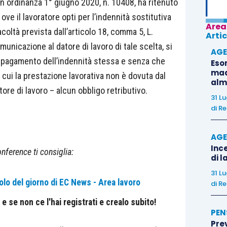
n ordinanza 1° giugno 2020, n. 10408, ha ritenuto
 ove il lavoratore opti per l’indennità sostitutiva
Area
acoltà prevista dall’articolo 18, comma 5, L.
Artic
municazione al datore di lavoro di tale scelta, si
AGE
l pagamento dell’indennità stessa e senza che
Eso
madr
cui la prestazione lavorativa non è dovuta dal
alm
ore di lavoro – alcun obbligo retributivo.
31 L
di
Re
AGE
Ince
nference ti consiglia:
di l
31 L
olo del giorno di EC News - Area lavoro
di
Re
 se non ce l'hai registrati e crealo subito!
PEN
Pre