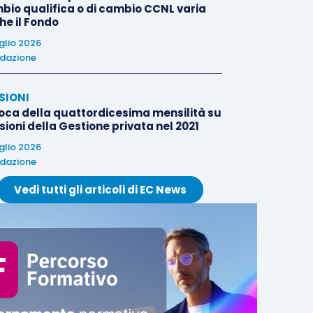
bio qualifica o di cambio CCNL varia
he il Fondo
uglio 2026
dazione
SIONI
oca della quattordicesima mensilità su
ioni della Gestione privata nel 2021
uglio 2026
dazione
Vedi tutti gli articoli di EC News