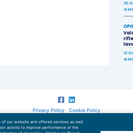
30 G
di
Mi
OPI
Valo
rifl
lav
15 G
di
Mi
Privacy Policy
Cookie Policy
es of our website and offered services as well
Euroconference NEWS è una testata registrata al Tribunale di Milano Reg. n. 8556/2026
tion activity to improve performance of the
Direttore responsabile Sandro Cerato