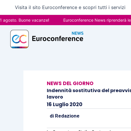
Vai
Visita il sito Euroconference e scopri tutti i servizi
al
contenuto
sto. Buone vacanze!
Euroconference News riprenderà le pubbli
NEWS DEL GIORNO
Indennità sostitutiva del preavvi
lavoro
16 Luglio 2020
di
Redazione