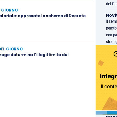
del Co
L GIORNO
Novi
salariale: approvato lo schema di Decreto
Il sem
pensio
con pa
strateg
DEL GIORNO
hage determina l’illegittimità del