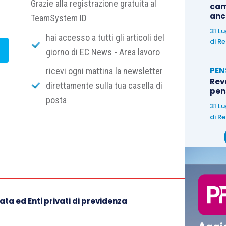
Grazie alla registrazione gratuita al
cam
anc
TeamSystem ID
31 L
hai accesso a tutti gli articoli del
di
Re
giorno di EC News - Area lavoro
PEN
ricevi ogni mattina la newsletter
Rev
direttamente sulla tua casella di
pens
posta
31 L
di
Re
ta ed Enti privati di previdenza