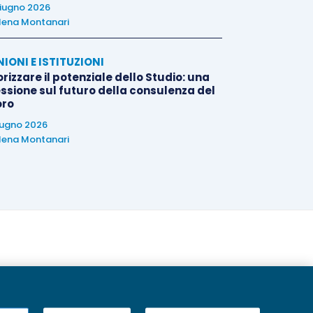
iugno 2026
lena Montanari
NIONI E ISTITUZIONI
rizzare il potenziale dello Studio: una
essione sul futuro della consulenza del
oro
iugno 2026
lena Montanari