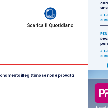
cam
anc
31 L
di
Re
Scarica il Quotidiano
PEN
Rev
pens
31 L
di
Re
onamento illegittimo se non è provata