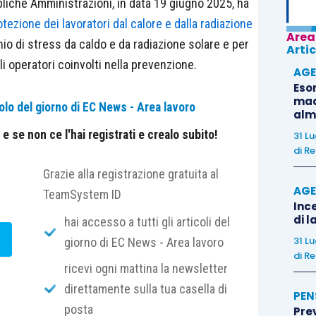
bliche Amministrazioni, in data 19 giugno 2025, ha
rotezione dei lavoratori dal calore e dalla radiazione
Area
hio di stress da caldo e da radiazione solare e per
Artic
gli operatori coinvolti nella prevenzione.
AGE
Eso
madr
olo del giorno di EC News - Area lavoro
alm
 se non ce l'hai registrati e crealo subito!
31 L
di
Re
Grazie alla registrazione gratuita al
AGE
TeamSystem ID
Ince
di l
hai accesso a tutti gli articoli del
31 L
giorno di EC News - Area lavoro
di
Re
ricevi ogni mattina la newsletter
direttamente sulla tua casella di
PEN
posta
Pre