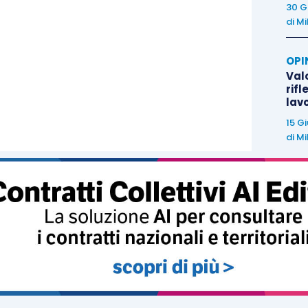
30 G
di
Mi
OPI
Valo
rifl
lav
15 G
di
Mi