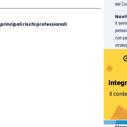
del Co
Novi
Il sem
 principali rischi professionali
pensio
con pa
strateg