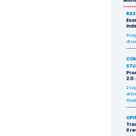
Mond
RAS
Eso
inde
9 Lu
di
Lu
COM
STU
Pro
2.0:
2 Lu
di
El
Stud
OPI
Tra
il r