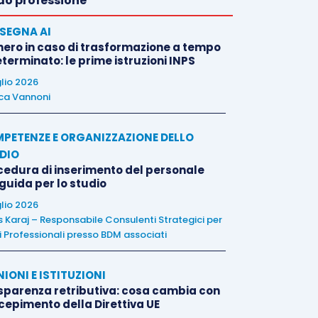
o professione
SEGNA AI
nero in caso di trasformazione a tempo
terminato: le prime istruzioni INPS
glio 2026
ca Vannoni
PETENZE E ORGANIZZAZIONE DELLO
DIO
cedura di inserimento del personale
 guida per lo studio
glio 2026
is Karaj – Responsabile Consulenti Strategici per
i Professionali presso BDM associati
NIONI E ISTITUZIONI
sparenza retributiva: cosa cambia con
ecepimento della Direttiva UE