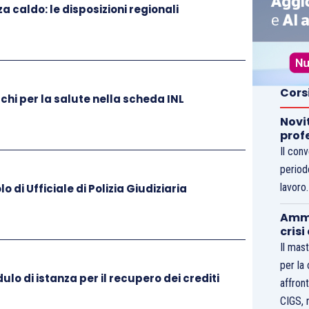
 caldo: le disposizioni regionali
Cors
schi per la salute nella scheda INL
Novi
prof
Il con
period
lavoro
o di Ufficiale di Polizia Giudiziaria
Ammo
crisi
Il mast
per la
dulo di istanza per il recupero dei crediti
affront
CIGS, 