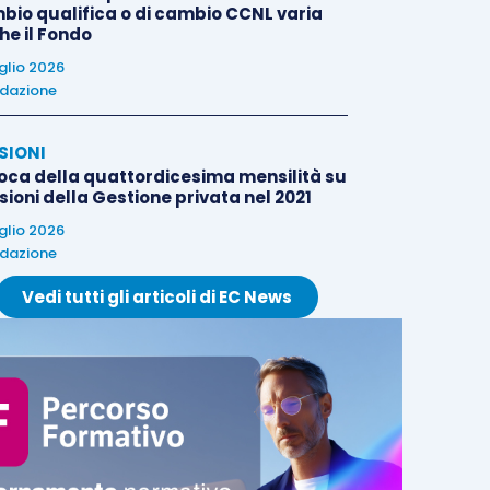
bio qualifica o di cambio CCNL varia
he il Fondo
uglio 2026
dazione
SIONI
oca della quattordicesima mensilità su
ioni della Gestione privata nel 2021
uglio 2026
dazione
Vedi tutti gli articoli di EC News