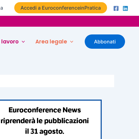
ta
Accedi a EuroconferenceinPratica
 lavoro
Area legale
Abbonati