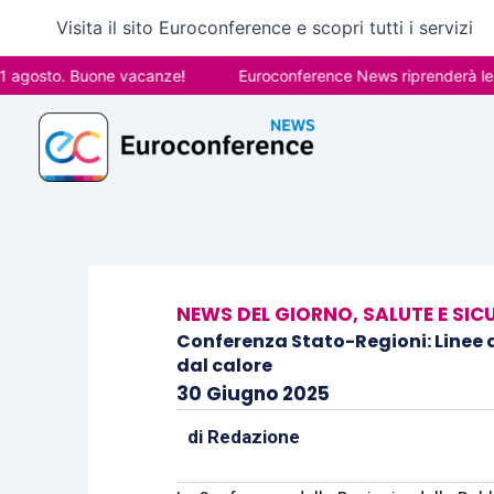
Vai
Visita il sito Euroconference e scopri tutti i servizi
al
contenuto
osto. Buone vacanze!
Euroconference News riprenderà le pubbli
NEWS DEL GIORNO
,
SALUTE E SIC
Conferenza Stato-Regioni: Linee di
dal calore
30 Giugno 2025
di
Redazione