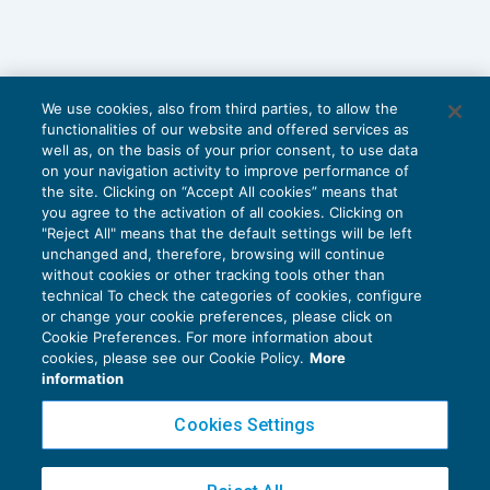
We use cookies, also from third parties, to allow the
functionalities of our website and offered services as
well as, on the basis of your prior consent, to use data
on your navigation activity to improve performance of
the site. Clicking on “Accept All cookies” means that
you agree to the activation of all cookies. Clicking on
"Reject All" means that the default settings will be left
unchanged and, therefore, browsing will continue
without cookies or other tracking tools other than
technical To check the categories of cookies, configure
or change your cookie preferences, please click on
Cookie Preferences. For more information about
Privacy Policy
cookies, please see our Cookie Policy.
More
Cookie Policy
information
Euroconference NEWS è una testata registrata al Tribunale di Milano Reg. n. 8556/2026
Cookies Settings
Direttore responsabile Sandro Cerato
Copyright 2016 ©
Gruppo Euroconference S.p.A.
v2.32.4