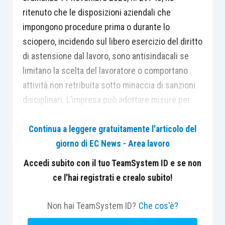
ritenuto che le disposizioni aziendali che
impongono procedure prima o durante lo
sciopero, incidendo sul libero esercizio del diritto
di astensione dal lavoro, sono antisindacali se
limitano la scelta del lavoratore o comportano
attività non retribuita sotto minaccia di sanzioni
disciplinari. L’impresa può adottare misure per
contenere i danni materiali dello sciopero, ma non
può compromettere la produttività né impedire
Continua a leggere gratuitamente l'articolo del
l’esercizio del diritto costituzionale di sciopero;
giorno di EC News - Area lavoro
l’accertamento va effettuato caso per caso in
Accedi subito con il tuo TeamSystem ID e se non
relazione all’effettiva incidenza sulle attività dei
ce l'hai registrati e crealo subito!
lavoratori.
Non hai TeamSystem ID?
Che cos'è?