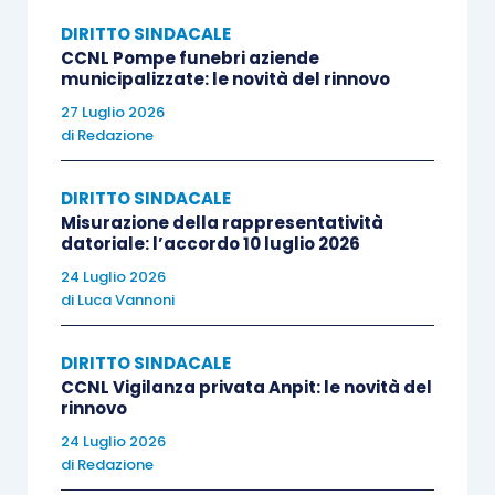
articolando 2 motivi:
DIRITTO SINDACALE
violazione degli artt. 40 e 41, Costituzione,
CCNL Pompe funebri aziende
municipalizzate: le novità del rinnovo
ritenendo che la scelta di aderire allo
27 Luglio 2026
sciopero non potesse essere lasciata del
di
Redazione
tutto libera nel tempo e che le procedure
contestate fossero giustificate
DIRITTO SINDACALE
dall’esigenza di tutelare il patrimonio
Misurazione della rappresentatività
datoriale: l’accordo 10 luglio 2026
aziendale, soprattutto con riferimento agli
24 Luglio 2026
incassi non consegnati;
di
Luca Vannoni
violazione dell’art. 2697, c.c.: la Corte
territoriale avrebbe attribuito alla Società
DIRITTO SINDACALE
l’onere di dimostrare l’assenza di
CCNL Vigilanza privata Anpit: le novità del
soluzioni alternative alle procedure
rinnovo
organizzative emanate.
24 Luglio 2026
di
Redazione