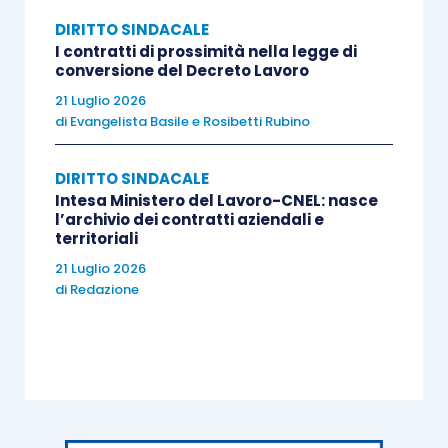
La Cassazione ha ritenuto infondati ambedue i
DIRITTO SINDACALE
motivi.
I contratti di prossimità nella legge di
conversione del Decreto Lavoro
In relazione al primo, ha posto in evidenza che la
21 Luglio 2026
di
Evangelista Basile
e
Rosibetti Rubino
società datrice di lavoro può adottare misure per
ridurre il danno derivante da uno sciopero, ma
DIRITTO SINDACALE
non tali da comprimere il diritto costituzionale di
Intesa Ministero del Lavoro-CNEL: nasce
scioperare e da trasformarsi in strumenti volti a
l’archivio dei contratti aziendali e
territoriali
limitare libertà individuale dei lavoratori. Le
procedure predisposte da Autostrade, infatti,
21 Luglio 2026
di
Redazione
imponevano attività propedeutiche allo sciopero
e obblighi successivi all’inizio dell’astensione,
pertanto condizionavano la decisione dei
lavoratori e imponevano prestazioni non
retribuite sotto la minaccia di sanzioni
disciplinari.