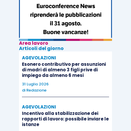
In merito al secondo motivo, secondo gli Ermellini
non si è verificata alcuna violazione dell’art. 2697,
c.c., poiché la Corte d’Appello aveva
semplicemente accertato la mancanza di
Area lavoro
Articoli del giorno
elementi idonei a dimostrare la legittimità delle
AGEVOLAZIONI
misure contestate in relazione alla tutela della
Esonero contributivo per assunzioni
capacità produttiva. Inoltre, La Suprema Corte
di madri di almeno 3 figli prive di
sottolinea come tale aspetto non sia risultato
impiego da almeno 6 mesi
determinante ai fini della decisione, in quanto il
31 Luglio 2026
di
Redazione
fatto dirimente era la compressione del diritto di
sciopero.
AGEVOLAZIONI
Incentivo alla stabilizzazione dei
rapporti di lavoro: possibile inviare le
istanze