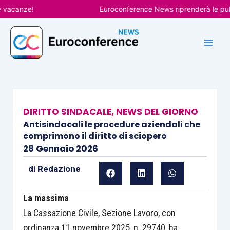
Vai
anze!
Euroconference News riprenderà le pubblica
al
contenuto
DIRITTO SINDACALE
,
NEWS DEL GIORNO
Antisindacali le procedure aziendali che
comprimono il diritto di sciopero
28 Gennaio 2026
di
Redazione
La massima
La Cassazione Civile, Sezione Lavoro, con
ordinanza 11 novembre 2025, n. 29740, ha