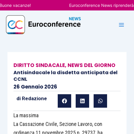
Vai
ne vacanze!
Euroconference News riprenderà le pu
al
contenuto
DIRITTO SINDACALE
,
NEWS DEL GIORNO
Antisindacale la disdetta anticipata del
CCNL
26 Gennaio 2026
di
Redazione
La massima
La Cassazione Civile, Sezione Lavoro, con
ordinanza 11 novembre 2025 n. 29737, ha