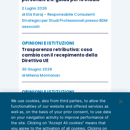
2 Luglio 2026
di
Elis Karaj – Responsabile Consulenti
Strategici per Studi Professionali presso BDM
associati
OPINIONI E ISTITUZIONI
Trasparenza retributiva: cosa
cambia con il recepimento della
Direttiva UE
30 Giugno 2026
di
Milena Montanari
OPINIONI E ISTITUZIONI
Valorizzare il potenziale dello Studio:
We use cookies, also from third parties, to allow the
una riflessione sul futuro della
functionalities of our website and offered services as
consulenza del lavoro
well as, on the basis of your prior consent, to use data
on your navigation activity to improve performance of
15 Giugno 2026
the site. Clicking on “Accept All cookies” means that
di
Milena Montanari
you agree to the activation of all cookies. Clicking on