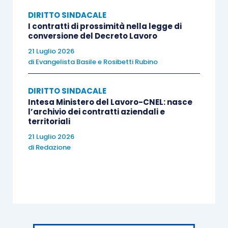
CCNL e fino alla scadenza esso resta
DIRITTO SINDACALE
vincolante, pertanto non è possibile la
I contratti di prossimità nella legge di
sostituzione anticipata con un altro
conversione del Decreto Lavoro
contratto, nemmeno se sottoscritto da
21 Luglio 2026
di
Evangelista Basile
e
Rosibetti Rubino
sindacati differenti, salvo consenso delle
originarie parti collettive. Nel caso di
DIRITTO SINDACALE
specie, l’accordo di armonizzazione
Intesa Ministero del Lavoro-CNEL: nasce
sostituiva un contratto ancora efficace,
l’archivio dei contratti aziendali e
territoriali
pertanto deve considerarsi disdetta
unilaterale illegittima;
21 Luglio 2026
di
Redazione
essendo l’accordo inefficace, viene meno
il secondo motivo di ricorso. Inoltre, la
valutazione della natura antisindacale
della condotta è una questione di merito;
l’interpretazione della volontà negoziale
rientra nel giudizio di fatto del giudice di