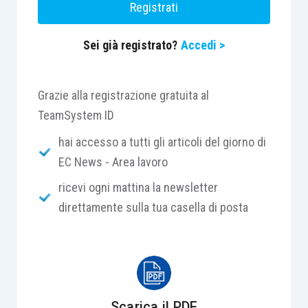
Registrati
all’applicazione del nuovo CCNL.
Sei già registrato?
Accedi >
Il caso
Grazie alla registrazione gratuita al
La vicenda esaminata dalla Corte di Cassazione
TeamSystem ID
riguarda il procedimento,
ex
art. 28, St. Lav.,
hai accesso a tutti gli articoli del giorno di
promosso da FIOM CGIL contro un’azienda,
EC News - Area lavoro
accusata di comportamento antisindacale per
ricevi ogni mattina la newsletter
aver anticipatamente disapplicato, nei confronti
direttamente sulla tua casella di posta
di una parte dei dipendenti, il CCNL
Metalmeccanica sostituendolo con il CCNL
Terziario tramite un accordo di armonizzazione
firmato con altre sigle sindacali.
La Corte d’Appello di Firenze aveva ritenuto
Scarica il PDF