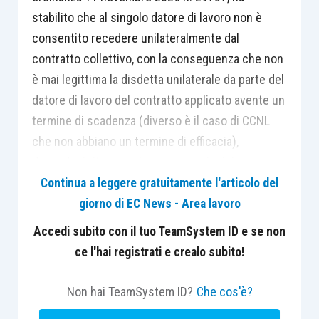
stabilito che al singolo datore di lavoro non è
consentito recedere unilateralmente dal
contratto collettivo, con la conseguenza che non
è mai legittima la disdetta unilaterale da parte del
datore di lavoro del contratto applicato avente un
termine di scadenza (diverso è il caso di CCNL
che non abbiano un termine di efficacia),
dovendosi ritenere che nessun principio o norma
dell’ordinamento induce a ritenere consentita
Continua a leggere gratuitamente l'articolo del
l’applicazione di un nuovo CCNL prima della
giorno di EC News - Area lavoro
prevista scadenza di quello in corso di
Accedi subito con il tuo TeamSystem ID e se non
applicazione, che le parti si sono impegnate a
ce l'hai registrati e crealo subito!
rispettare. La semplice sottoscrizione dei
lavoratori «
per ricevuta e accettazione
» della
Non hai TeamSystem ID?
Che cos'è?
comunicazione non può considerarsi consenso