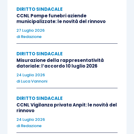
comportamento antisindacale, pertanto
DIRITTO SINDACALE
eventuali questioni dovrebbero essere
CCNL Pompe funebri aziende
municipalizzate: le novità del rinnovo
risolte in sede di giudizio individuale;
27 Luglio 2026
la firma apposta dai lavoratori sotto la
di
Redazione
dicitura «
per ricevuta e accettazione
»
costituisce consenso all’applicazione del
DIRITTO SINDACALE
nuovo contratto;
Misurazione della rappresentatività
datoriale: l’accordo 10 luglio 2026
in virtù del Testo Unico sulla
24 Luglio 2026
rappresentanza del 2014, l’accordo di
di
Luca Vannoni
armonizzazione ha efficacia generale
anche per iscritti FIOM e non iscritti.
DIRITTO SINDACALE
CCNL Vigilanza privata Anpit: le novità del
La Suprema Corte rigetta tutti i motivi di ricorso:
rinnovo
24 Luglio 2026
di
Redazione
solo le parti stipulanti possono disdire un