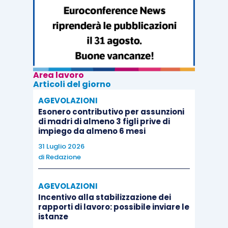
merito e la parte ricorrente non segnala
vizi logici o violazioni dei canoni
ermeneutici;
il comportamento dell’azienda si
conferma antisindacale a prescindere
Area lavoro
Articoli del giorno
dalla disciplina applicabile ai singoli
rapporti. Infatti, l’accordo ha determinato
AGEVOLAZIONI
Esonero contributivo per assunzioni
una disdetta unilaterale vietata, lesiva
di madri di almeno 3 figli prive di
delle prerogative della FIOM, a
impiego da almeno 6 mesi
prescindere dall’eventuale efficacia
31 Luglio 2026
di
Redazione
generale dell’accordo.
AGEVOLAZIONI
Incentivo alla stabilizzazione dei
rapporti di lavoro: possibile inviare le
istanze