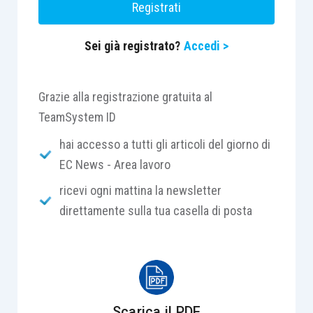
Registrati
meritevoli ma anche di dare uno stimolo a tutta la
categoria.
Sei già registrato?
Accedi >
“
I professionisti giocheranno un ruolo fondamentale
in questa importante fase di cambiamento
Grazie alla registrazione gratuita al
supportando le aziende e rendendosi propulsore
TeamSystem ID
della ripresa economica
” conferma Giuseppe
hai accesso a tutti gli articoli del giorno di
Busacca,
general manager
BU professional di
EC News - Area lavoro
TeamSystem. “
L’iniziativa Best in Class ha
ricevi ogni mattina la newsletter
l’obiettivo di sottolineare ancora una volta la loro
direttamente sulla tua casella di posta
importanza, valorizzando le eccellenze che possono
diventare sempre più un tassello strategico della
crescita del Sistema Paese
”.
Quest’anno i professionisti possono candidarsi
Scarica il PDF