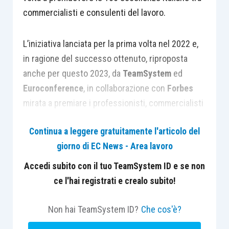
commercialisti e consulenti del lavoro.
L’iniziativa lanciata per la prima volta nel 2022 e,
in ragione del successo ottenuto, riproposta
anche per questo 2023, da
TeamSystem
ed
Euroconference
, in collaborazione con
Forbes
mirata a premiare i professionisti, commercialisti
e consulenti del lavoro che si sono
Continua a leggere gratuitamente l'articolo del
particolarmente distinti in quest’ultimo periodo,
giorno di EC News - Area lavoro
sta riscuotendo un indiscusso successo.
Accedi subito con il tuo TeamSystem ID e se non
Le candidature sono ancora aperte: è possibile
ce l'hai registrati e crealo subito!
candidarsi fino al prossimo 13 marzo.
Non hai TeamSystem ID?
Che cos'è?
L’obiettivo non è solo quello di premiare quelli più