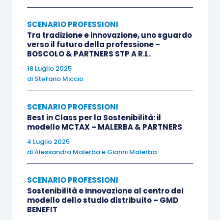
Innovazione Digitale
: come detto, in questo
SCENARIO PROFESSIONI
periodo contraddistinto dalla pandemia che ha
Tra tradizione e innovazione, uno sguardo
portato una riduzione dei rapporti diretti con le
verso il futuro della professione –
BOSCOLO & PARTNERS STP A R.L.
persone e quindi con il proprio team e i propri
18 Luglio 2025
clienti, un ruolo fondamentale è stato svolto
di
Stefano Miccio
dall’innovazione digitale di cui, da sempre
Teamsystem ed Euroconference sono fautori di
SCENARIO PROFESSIONI
una loro sempre più larga e ampia utilizzazione. In
Best in Class per la Sostenibilità: il
modello MCTAX – MALERBA & PARTNERS
questa categoria verranno selezionati e premiati
4 Luglio 2025
gli Studi che hanno
interpretato
in modo ottimale
di
Alessandro Malerba
e
Gianni Malerba
e completo l’
innovazione digitale
, sia al loro
interno sia nella collaborazione con i propri
SCENARIO PROFESSIONI
clienti.
Sostenibilità e innovazione al centro del
modello dello studio distribuito – GMD
BENEFIT
Valore economico e sviluppo di business
: tra le