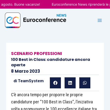
Vai
osto. Buone vacanze!
Euroconference News riprenderà le pubbl
al
contenuto
SCENARIO PROFESSIONI
100 Best in Class: candidature ancora
aperte
8 Marzo 2023
di
TeamSystem
C’è ancora tempo per proporre le proprie
candidature per “100 Best in Class”, l’iniziativa
volta a promuovere le 100 eccellenze italiane tra