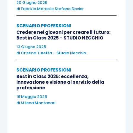
20 Giugno 2025
mission
del professionista vi è sicuramente
di
Fabrizio Marasi
e
Stefano Dovier
quella di
accompagnare
il proprio
cliente
nella
fase di sviluppo e crescita come in quella di
SCENARIO PROFESSIONI
difficoltà. In questa categoria premieremo gli
Credere nei giovani per creare il futuro:
Best in Class 2025 – STUDIO NECCHIO
Studi che hanno supportato e consigliato i propri
13 Giugno 2025
clienti nella creazione di un maggiore valore
di
Cristina Turetta – Studio Necchio
economico e nello sviluppo del business.
SCENARIO PROFESSIONI
Best in Class 2025: eccellenza,
innovazione e visione al servizio della
professione
A questo
link
, il form per inviare la propria
16 Maggio 2025
candidatura.
di
Milena Montanari