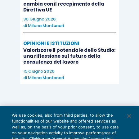
cambia con il recepimento della
Direttiva UE
30 Giugno 2026
di
Milena Montanari
OPINIONI E ISTITUZIONI
Valorizzare il potenziale dello Studio:
una riflessione sul futuro della
consulenza del lavoro
15 Giugno 2026
di
Milena Montanari
We use cookies, also from third parties, to allow the
functionalities of our website and offered services as
well as, on the basis of your prior consent, to use data
on your navigation activity to improve performance of
the site. Clicking on “Accept All cookies” means that