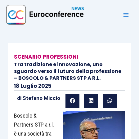
Vai
al
contenuto
SCENARIO PROFESSIONI
Tra tradizione e innovazione, uno
sguardo verso il futuro della professione
– BOSCOLO & PARTNERS STP A R.L.
18 Luglio 2025
di
Stefano Miccio
Boscolo &
Partners STP a r.l.
è una società tra