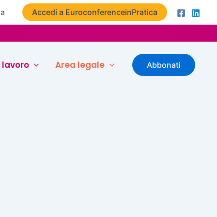
ta
Accedi a EuroconferenceinPratica
 lavoro
Area legale
Abbonati