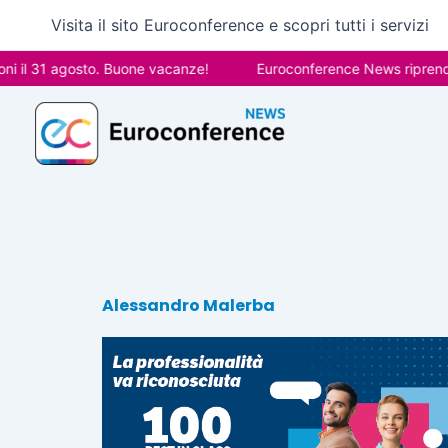
Vai
Visita il sito Euroconference e scopri tutti i servizi
al
contenuto
 il 31 agosto. Buone vacanze!
Euroconference News riprenderà
Alessandro Malerba