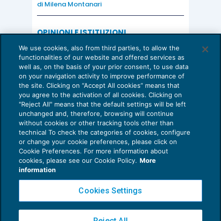
di
Milena Montanari
OPINIONI E ISTITUZIONI
Valorizzare il potenziale dello Studio:
We use cookies, also from third parties, to allow the
una riflessione sul futuro della
functionalities of our website and offered services as
consulenza del lavoro
well as, on the basis of your prior consent, to use data
on your navigation activity to improve performance of
15 Giugno 2026
the site. Clicking on “Accept All cookies” means that
di
Milena Montanari
you agree to the activation of all cookies. Clicking on
"Reject All" means that the default settings will be left
unchanged and, therefore, browsing will continue
without cookies or other tracking tools other than
technical To check the categories of cookies, configure
or change your cookie preferences, please click on
Cookie Preferences. For more information about
Privacy Policy
cookies, please see our Cookie Policy.
More
Cookie Policy
information
Euroconference NEWS è una testata registrata al Tribunale di Milano Reg. n. 8556/2026
Cookies Settings
Direttore responsabile Sandro Cerato
Copyright 2016 ©
Gruppo Euroconference S.p.A.
v2.32.1
Reject All