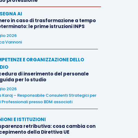
o professione
SEGNA AI
nero in caso di trasformazione a tempo
terminato: le prime istruzioni INPS
glio 2026
ca Vannoni
PETENZE E ORGANIZZAZIONE DELLO
DIO
cedura di inserimento del personale
 guida per lo studio
glio 2026
is Karaj – Responsabile Consulenti Strategici per
i Professionali presso BDM associati
NIONI E ISTITUZIONI
sparenza retributiva: cosa cambia con
ecepimento della Direttiva UE