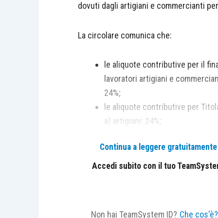
dovuti dagli artigiani e commercianti per
La circolare comunica che:
le aliquote contributive per il f
lavoratori artigiani e commercian
24%;
le aliquote contributive per Titol
a) artigiani: 24%;
b) commercianti: 24,48%;
Continua a leggere gratuitamente l
per l’anno 2026, il reddito minim
calcolo del contributo IVS dovuto 
Accedi subito con il tuo TeamSystem 
commerciali è pari a 18.808 euro.
“minimale” per Titolari e coadiuv
a) artigiani: € 4.521,36 (4.513,92
Non hai TeamSystem ID?
Che cos'è