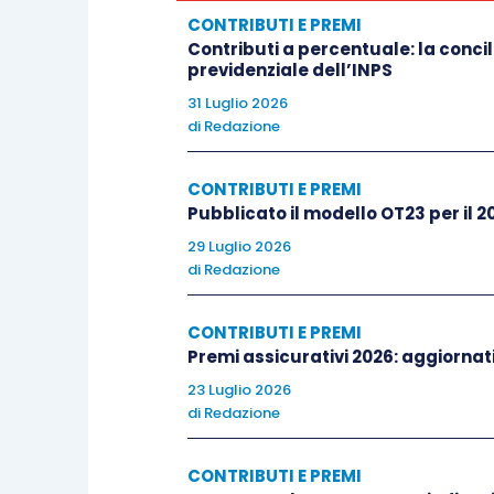
iscritti con decorrenza dal 1° g
CONTRIBUTI E PREMI
Contributi a percentuale: la concil
previdenziale dell’INPS
I contributi devono essere versati medi
31 Luglio 2026
di
Redazione
18 maggio 2026, 20 agosto 2026,
versamento delle 4 rate dei contr
CONTRIBUTI E PREMI
Pubblicato il modello OT23 per il 2
entro i termini previsti per il pa
sulla quota di reddito eccedente 
29 Luglio 2026
di
Redazione
2026 e secondo acconto 2026.
CONTRIBUTI E PREMI
I dati e gli importi utili per il pagament
Premi assicurativi 2026: aggiornati 
commercianti sono pubblicati nel Casset
23 Luglio 2026
di
Redazione
Si segnala che alla pagina “
I numeri del la
CONTRIBUTI E PREMI