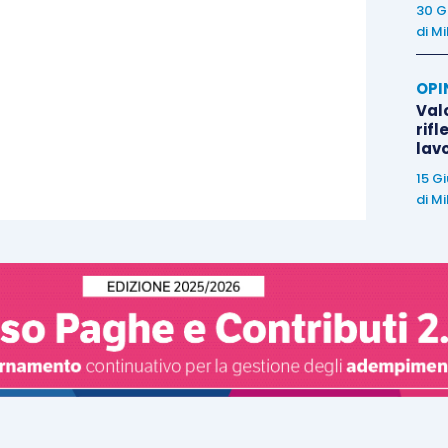
30 G
di
Mi
OPI
Valo
rifl
lav
15 G
di
Mi