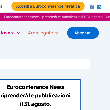
ta
Accedi a EuroconferenceinPratica
ference News riprenderà le pubblicazioni il 31 agosto. Buone vacan
 lavoro
Area legale
Abbonati