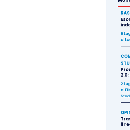
Mond
RAS
Eso
inde
9 Lu
di
Lu
COM
STU
Pro
2.0:
2 Lu
di
El
Stud
OPI
Tra
il r