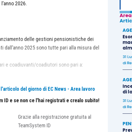
 l’anno 2026.
Area
Artic
AGE
Eso
inanziamento delle gestioni pensionistiche dei
madr
ti dall’anno 2025 sono tutte pari alla misura del
alm
31 L
di
Re
ari e coadiuvanti/coadiutori sono pari a:
AGE
Ince
'articolo del giorno di EC News - Area lavoro
o annuo da prendere in considerazione ai fini del
di l
dagli artigiani e dagli esercenti attività
ID e se non ce l'hai registrati e crealo subito!
31 L
di
Re
 Pertanto, il contributo calcolato sul reddito
anti/coadiutori risulta così suddiviso:
Grazie alla registrazione gratuita al
PEN
 IVS + 7,44 maternità). Per periodi inferiori all’anno
TeamSystem ID
?
Pre