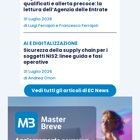
qualificati e allerta precoce: la
lettura dell’Agenzia delle Entrate
31 Luglio 2026
di
Luigi Ferrajoli
e
Francesco Ferrajoli
AI E DIGITALIZZAZIONE
Sicurezza della supply chain per i
soggetti NIS2: linee guida e fasi
operative
31 Luglio 2026
di
Andrea Onori
Vedi tutti gli articoli di EC News