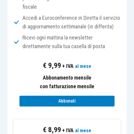
fiscale
Brenè Brown, ricercatrice presso l’Università di
Accedi a Euroconference in Diretta il servizio
Houston, da 15 anni studia e divulga il
lato
di aggiornamento settimanale (in differita)
positivo
della vulnerabilità e, in particolare, della
Ricevi ogni mattina la newsletter
vergogna.
direttamente sulla tua casella di posta
Nei suoi articoli e nei suoi interventi pubblici, la
€
9,99
+ IVA
al mese
Brown suddivise questa emozione in due
Abbonamento mensile
categorie: la
vergogna “vera”
e la
vergogna
con fatturazione mensile
“falsa”
.
Abbonati
La vergogna “vera” è quella che si prova quando
si viola una
norma sociale legittimata
. La si
impara da bambini, perché i grandi insegnano
€
8,99
+ IVA
al mese
quali siano i comportamenti che si possono