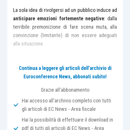
La sola idea di rivolgersi ad un pubblico induce ad
anticipare emozioni fortemente negative
: dalla
terribile premonizione di fare scena muta, alla
convinzione (limitante) di non essere adeguati
alla situazione.
In generale, la motivazione di tanta refrattarietà al
Continua a leggere gli articoli dell’archivio di
public speaking
è condensata in una semplice
Euroconference News, abbonati subito!
espressione: “
io mi vergogno
”.
Grazie all'abbonamento
Per superare le implicazioni emotive che
Hai accesso all'archivio completo con tutti
l’esposizione in pubblico può generare, è utile
gli articoli di EC News - Area fiscale
decifrare lo stato d’imbarazzo attraverso un
Hai la possibilità di effettuare il download in
percorso più
razionale
, uno strumento “logico” a
pdf di tutti gli articoli di EC News - Area
cui far ricorso al momento opportuno.