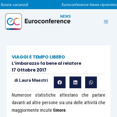
Vai
one vacanze!
Euroconference News riprenderà le pu
al
contenuto
VIAGGI E TEMPO LIBERO
L’imbarazzo fa bene al relatore
17 Ottobre 2017
di
Laura Maestri
Numerose statistiche attestano che parlare
davanti ad altre persone sia una delle attività che
maggiormente incute
timore
.