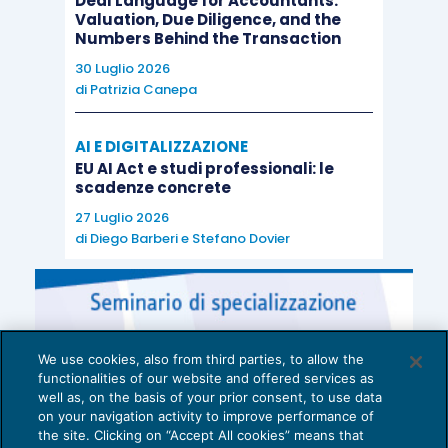
Deal Language for Accountants:
Valuation, Due Diligence, and the
Numbers Behind the Transaction
30 Luglio 2026
di
Patrizia Canepa
AI E DIGITALIZZAZIONE
EU AI Act e studi professionali: le
scadenze concrete
27 Luglio 2026
di
Diego Barberi
e
Stefano Dovier
We use cookies, also from third parties, to allow the
functionalities of our website and offered services as
well as, on the basis of your prior consent, to use data
on your navigation activity to improve performance of
the site. Clicking on “Accept All cookies” means that