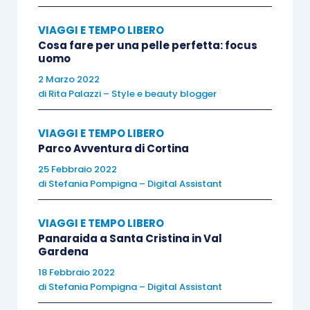
emerge è la vergogna di tipo “falso”: si teme di
fare
brutta figura
violando anche solo uno dei
VIAGGI E TEMPO LIBERO
criteri del perfetto relatore.
Cosa fare per una pelle perfetta: focus
uomo
2 Marzo 2022
Come sostiene Michael Hall, direttore della
di
Rita Palazzi – Style e beauty blogger
International Society di Neuro-Semantics,
pretendere da se stessi di essere sempre
VIAGGI E TEMPO LIBERO
inappuntabili è il sintomo di un irrealistico
Parco Avventura di Cortina
atteggiamento perfezionista
.
25 Febbraio 2022
di
Stefania Pompigna – Digital Assistant
La Brown sostiene che
provare un po’ di
VIAGGI E TEMPO LIBERO
vergogna sia comunque un bene
: chi ne è esente
Panaraida a Santa Cristina in Val
non è nemmeno in grado di creare una
Gardena
connessione con gli altri o di provare empatia. Ed
18 Febbraio 2022
è improbabile che con un simile atteggiamento si
di
Stefania Pompigna – Digital Assistant
riesca a conquistare la simpatia del pubblico.