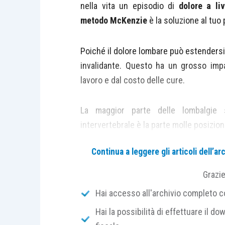
nella vita un episodio di
dolore a li
metodo McKenzie
è la soluzione al tuo
Poiché il dolore lombare può estendersi 
invalidante. Questo ha un grosso impat
lavoro e dal costo delle cure.
La maggior parte delle lombalgie
intervertebrale è la parte molle posizion
Continua a leggere gli articoli dell’
Tra le principali cause troviamo:
Grazi
le
posture sbagliate
mantenute a
Hai accesso all'archivio completo con
durante le ore lavorative;
Hai la possibilità di effettuare il dow
il
sollevamento di pesi inadegu