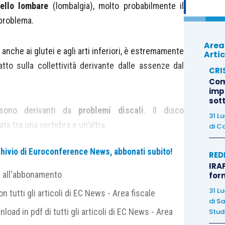
vello lombare
(lombalgia), molto probabilmente il
 problema.
Area
anche ai glutei e agli arti inferiori, è estremamente
Artic
to sulla collettività derivante dalle assenze dal
CRI
Com
imp
sot
 sono derivanti da
problemi discali
. Il disco
31 L
ata tra una vertebra e un’altra.
di
Ca
archivio di Euroconference News, abbonati subito!
RED
IRAP
e all'abbonamento
for
 lungo, come lo stare a sedere in modo scorretto
31 L
 tutti gli articoli di EC News - Area fiscale
di
Sa
nload in pdf di tutti gli articoli di EC News - Area
Studi
ati
per la nostra forza;