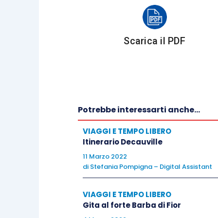
Scarica il PDF
McKenzie invita un paziente ad accom
telefonata. Al suo rientro si mette le 
sdraiato in posizione prona (con il pa
sollevato. Il paziente però invece di l
dolore era notevolmente ridotto.
Potrebbe interessarti anche...
Da qui sono partiti gli studi che hanno
VIAGGI E TEMPO LIBERO
uso spesso con i miei pazienti e i risulta
Itinerario Decauville
11 Marzo 2022
di
Stefania Pompigna – Digital Assistant
C’è un’altra innovazione in questo meto
esercizi, lavorano autonomamente. Ques
VIAGGI E TEMPO LIBERO
Gita al forte Barba di Fior