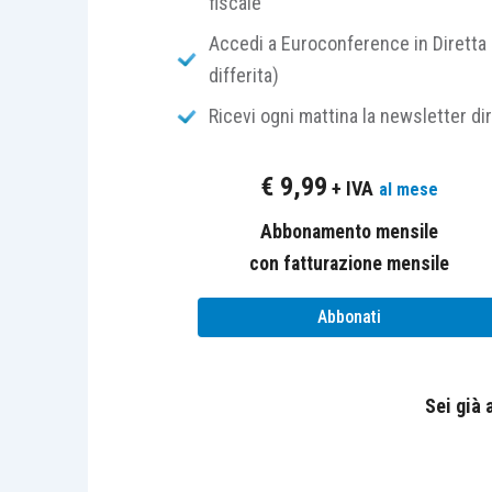
fiscale
le
attività lavorative che ric
come in agricoltura.
Accedi a Euroconference in Diretta 
differita)
Generalmente, la disfunzione avviene d
Ricevi ogni mattina la newsletter di
ci si piega in avanti, per intenderci). Qu
€
9,99
+ IVA
al mese
in chi fa lavoro d’ufficio;
Abbonamento mensile
in chi sta a lungo in piedi;
con fatturazione mensile
in chi fa lavori di fatica.
Abbonati
Sei già