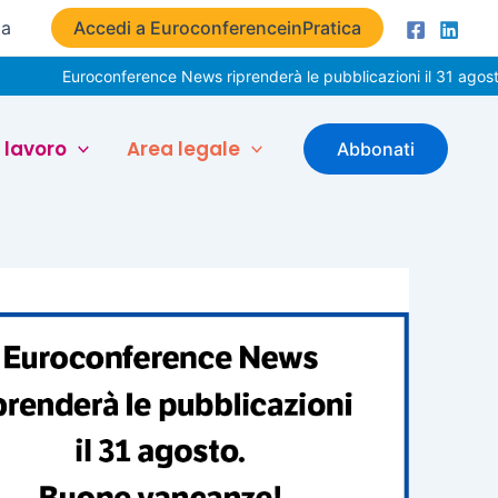
ta
Accedi a EuroconferenceinPratica
uroconference News riprenderà le pubblicazioni il 31 agosto. Buone
 lavoro
Area legale
Abbonati