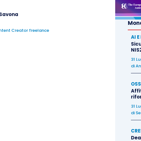
i Savona
Mond
ontent Creator freelance
AI 
Sicu
NIS2
31 L
di
An
OSS
Affi
rif
31 L
di
Se
CRE
Dea