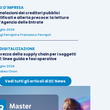
SI D'IMPRESA
alazioni dei creditori pubblici
ificati e allerta precoce: la lettura
l’Agenzia delle Entrate
uglio 2026
igi Ferrajoli
e
Francesco Ferrajoli
E DIGITALIZZAZIONE
rezza della supply chain per i soggetti
: linee guida e fasi operative
uglio 2026
drea Onori
Vedi tutti gli articoli di EC News