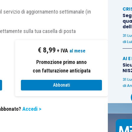
hiedono una posizione particolare
della schiena
CRI
il servizio di aggiornamento settimanale (in
Segn
qual
del
urante i movimenti di flessione del tronco (quando
rettamente sulla tua casella di posta
31 L
esto tipo di lombalgia la troviamo:
di
Lu
€
8,99
+ IVA
al mese
AI 
Promozione primo anno
Sicu
NIS2
con fatturazione anticipata
31 L
Abbonati
di
An
Il
metodo McKenzie è un metodo
innovativo
, perché ha modificato
completamente il modo di fare
 abbonato?
Accedi >
riabilitazione con pazienti
lombalgici.