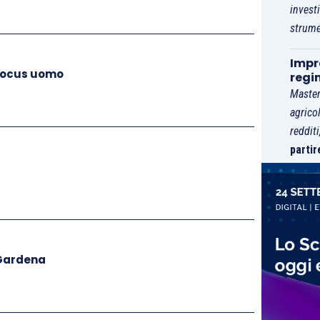
invest
strume
Impre
 focus uomo
regi
Master
agrico
reddit
partir
 Gardena