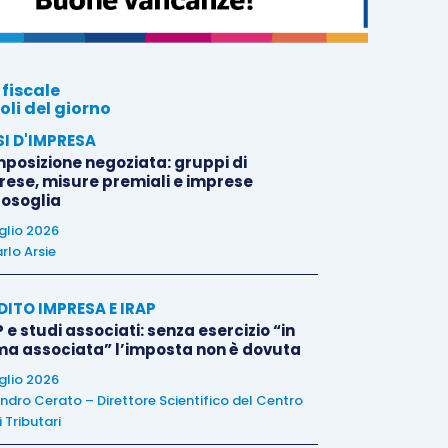
 fiscale
oli del giorno
SI D'IMPRESA
posizione negoziata: gruppi di
rese, misure premiali e imprese
tosoglia
uglio 2026
rlo Arsie
DITO IMPRESA E IRAP
 e studi associati: senza esercizio “in
ma associata” l’imposta non è dovuta
uglio 2026
ndro Cerato – Direttore Scientifico del Centro
 Tributari