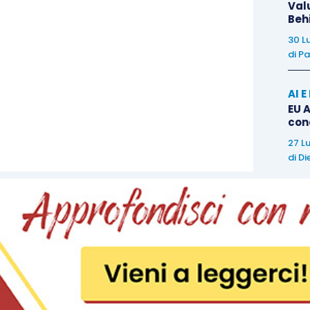
Val
Beh
30 L
di
Pa
AI 
EU A
con
27 L
di
Di