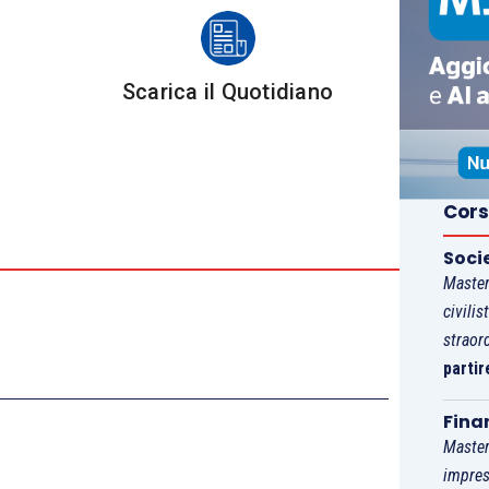
eglio dell’incantevole vista.
erza tappa è presente un sistema di canalette in
Scarica il Quotidiano
. La canaletta principale ha la forma di un drago
irsi a deviare il flusso dell’acqua con l’ausilio di
egno.
o labirinto circolare, percorsi delimitati da ceppi in
Cors
ò scegliere se: inoltrarsi nel labirinto camminando
 tutti i bambini scelgono la seconda opzione.
Soci
 tappa del percorso di Panaraida a Santa Cristina è
Master
a le scarpe da ginnastica e deve gestire i bimbi più
civilis
straor
difficoltà. Ad esempio, se i bimbi hanno bisogno di
partir
ersare, l’unico modo è bagnarsi le scarpe, quindi è
o di scarpe da trekking che evitano possibili
Fina
Master
spazia con la fantasia, le casette possono diventare
impres