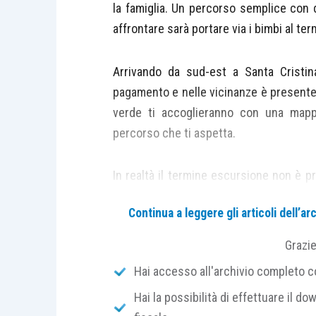
la famiglia. Un percorso semplice con di
affrontare sarà portare via i bimbi al te
Arrivando da sud-est a Santa Cristin
pagamento e nelle vicinanze è presente l
verde ti accoglieranno con una mapp
percorso che ti aspetta.
In realtà il termine escursione non è pr
nel cuore della natura in cui ti trovera
Continua a leggere gli articoli dell’
con tutta la famiglia.
Grazi
Eccoti le
indicazione tecniche sul sent
Hai accesso all'archivio completo con
Hai la possibilità di effettuare il dow
ingresso
: gratuito, a parte il co