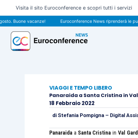
Vai
Visita il sito Euroconference e scopri tutti i servizi
al
contenuto
. Buone vacanze!
Euroconference News riprenderà le pubblicaz
VIAGGI E TEMPO LIBERO
Panaraida a Santa Cristina in Va
18 Febbraio 2022
di
Stefania Pompigna – Digital Assi
Panaraida
a
Santa Cristina
in
Val Gard