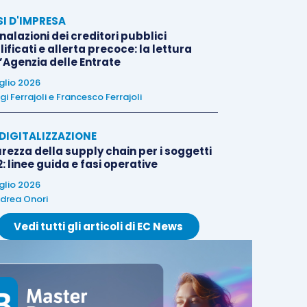
SI D'IMPRESA
alazioni dei creditori pubblici
ificati e allerta precoce: la lettura
l’Agenzia delle Entrate
uglio 2026
igi Ferrajoli
e
Francesco Ferrajoli
E DIGITALIZZAZIONE
rezza della supply chain per i soggetti
: linee guida e fasi operative
uglio 2026
drea Onori
Vedi tutti gli articoli di EC News