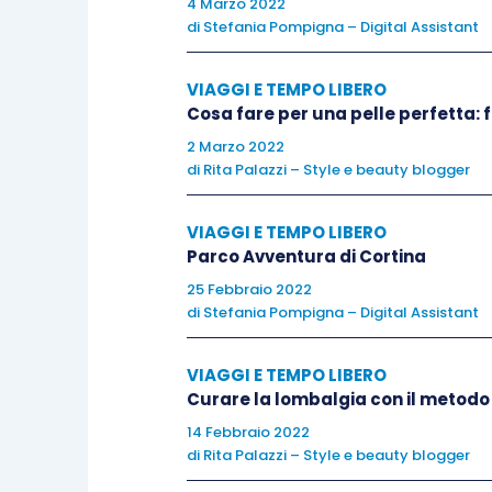
4 Marzo 2022
qualsiasi cosa i bimbi vogliono f
di
Stefania Pompigna – Digital Assistant
L’
altalena gigante
: può dondol
robuste sorreggono il movim
VIAGGI E TEMPO LIBERO
circostante.
Cosa fare per una pelle perfetta:
Il
tiro a segno delle pigne
: un g
2 Marzo 2022
di
Rita Palazzi – Style e beauty blogger
di raccogliere le pigne dal t
sequenza di buchi via via sempre 
VIAGGI E TEMPO LIBERO
legno.
Parco Avventura di Cortina
La
funivia in legno
: nella penu
25 Febbraio 2022
tratta di una robusta cassetta 
di
Stefania Pompigna – Digital Assistant
siedono e chi tiene la cassetta la
Il
laghetto
: ed eccoci alla fi
VIAGGI E TEMPO LIBERO
accoglie nella tappa conclusiva, 
Curare la lombalgia con il metod
per rilassarsi dopo tanti giochi 
14 Febbraio 2022
di
Rita Palazzi – Style e beauty blogger
Il periodo per godersi questa avvent