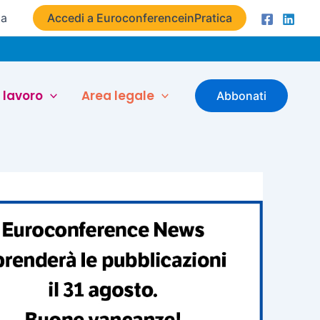
ta
Accedi a EuroconferenceinPratica
 lavoro
Area legale
Abbonati