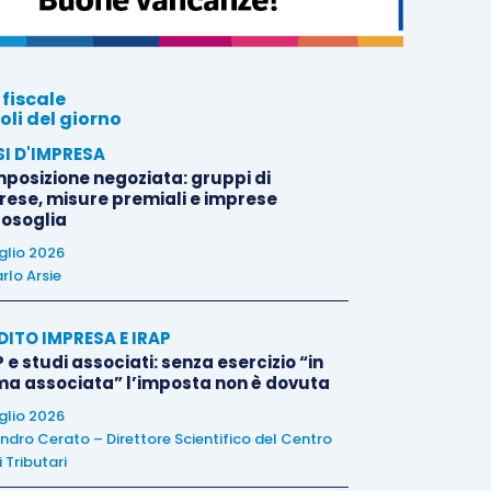
 fiscale
oli del giorno
SI D'IMPRESA
posizione negoziata: gruppi di
rese, misure premiali e imprese
tosoglia
uglio 2026
rlo Arsie
DITO IMPRESA E IRAP
 e studi associati: senza esercizio “in
ma associata” l’imposta non è dovuta
uglio 2026
ndro Cerato – Direttore Scientifico del Centro
 Tributari