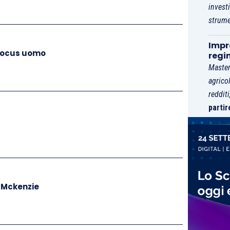
arle diventare.
invest
strume
are con tre adulti insieme. Corde intrecciate e
ento dell’altalena nella meravigliosa natura
Impre
 focus uomo
regi
ioco che coinvolge, anche troppo, gli adulti. Si tratta
Master
erreno per lanciarle, facendole passare per una
agrico
reddit
più piccoli intagliati sulla superficie di un’asse di
partir
ltima tappa ti aspetta una funivia in miniatura. Si
in legno con quattro posti a sedere. I bambini si
 lascia andare giù, in discesa, lungo la collinetta.
ne del percorso. Un piccolo specchio d’acqua ti
qui troverai sedie e chaise longue in legno, perfetti
o Mckenzie
e tante emozioni.
ura è sicuramente tra la primavera e l’estate se