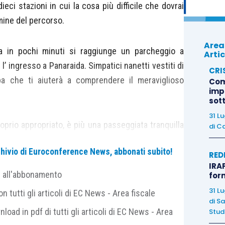
eci stazioni in cui la cosa più difficile che dovrai
rmine del percorso.
Area
a in pochi minuti si raggiunge un parcheggio a
Artic
’ ingresso a Panaraida. Simpatici nanetti vestiti di
CRI
a che ti aiuterà a comprendere il meraviglioso
Com
imp
sot
31 L
oprio appropriato, è più una passeggiata tranquilla
di
Ca
i coinvolto in giochi e in momenti magici da vivere
archivio di Euroconference News, abbonati subito!
RED
IRAP
e all'abbonamento
for
iero
:
31 L
 tutti gli articoli di EC News - Area fiscale
di
Sa
nload in pdf di tutti gli articoli di EC News - Area
Studi
sto del parcheggio;