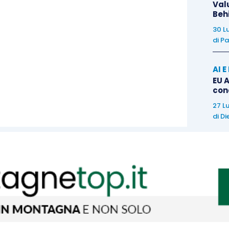
Val
Beh
30 L
di
Pa
AI 
EU A
con
27 L
di
Di