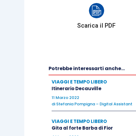
cannocchiale per godere ancora m
Il
percorso acquatico
: nella t
Scarica il PDF
legno, alimentate dal ruscello
cinese, i bambini possono divert
mini-dighe rimovibili e tappi in l
Il
labirinto di tronchi
: un piccol
legno di altezze diverse. Si pu
Potrebbe interessarti anche...
oppure salire sui tronchi. Quasi
Il
guado del ruscello
: la quinta
VIAGGI E TEMPO LIBERO
forse l’unico punto in cui chi h
Itinerario Decauville
piccoli può trovarsi un po’ in 
11 Marzo 2022
di
Stefania Pompigna – Digital Assistant
essere presi per mano per attrav
preferibile indossare un pai
VIAGGI E TEMPO LIBERO
inconvenienti.
Gita al forte Barba di Fior
Le
casette sugli alberi
: qui si 