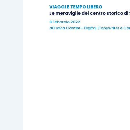
VIAGGI E TEMPO LIBERO
consideriamo che alcuni giochi sono a co
Le meraviglie del centro storico d
da aprile a ottobre.
8 Febbraio 2022
di
Flavia Cantini – Digital Copywriter e C