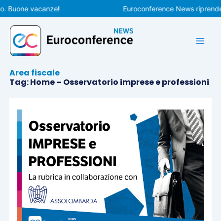
Vai
ne vacanze!
Euroconference News riprenderà le pu
al
contenuto
Area fiscale
Tag: Home – Osservatorio imprese e professioni
Pagina
Pagina
Pagina