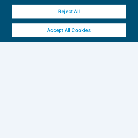
Reject All
Accept All Cookies
4 step per impostare la pianificazione e
controllo negli studi commerciali
CRESCITA PROFESSIONALE
23/04/2026
di
Alessandro Torselli – Consulente di BDM Associati
SRL