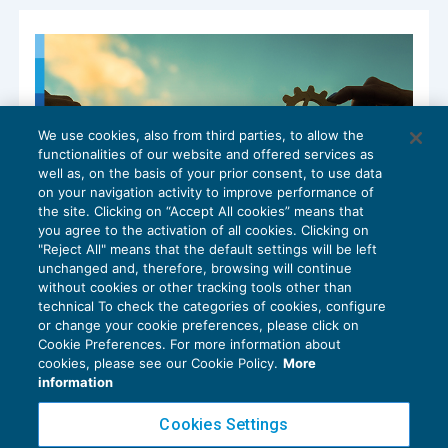
We use cookies, also from third parties, to allow the
functionalities of our website and offered services as
well as, on the basis of your prior consent, to use data
on your navigation activity to improve performance of
the site. Clicking on “Accept All cookies” means that
you agree to the activation of all cookies. Clicking on
"Reject All" means that the default settings will be left
unchanged and, therefore, browsing will continue
without cookies or other tracking tools other than
technical To check the categories of cookies, configure
Come ottenere il massimo dalle riunioni
or change your cookie preferences, please click on
in studio con una procedura
Cookie Preferences. For more information about
CRESCITA PROFESSIONALE
05/05/2026
cookies, please see our Cookie Policy.
More
di
Elis Karaj – Consulente di BDM Associati SRL
information
Cookies Settings