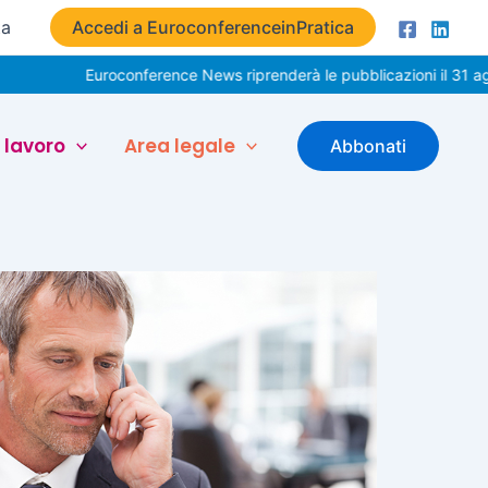
ta
Accedi a EuroconferenceinPratica
Euroconference News riprenderà le pubblicazioni il 31 agosto. Bu
 lavoro
Area legale
Abbonati