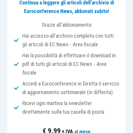
non imponibilità dipende dalla
Continua a leggere gli articoli dell’archivio di
natura effettiva della prestazione,
Euroconference News, abbonati subito!
dalla platea dei destinatari e
Grazie all'abbonamento
dalla prova documentale. Solo se
costruito come processo
Hai accesso all'archivio completo con tutti
regolato, e non come surrogato
gli articoli di EC News - Area fiscale
della retribuzione, il welfare
Hai la possibilità di effettuare il download in
diventa autentica politica
pdf di tutti gli articoli di EC News - Area
aziendale.
fiscale
Accedi a Euroconference in Diretta il servizio
di aggiornamento settimanale (in differita)
Il welfare aziendale occupa oggi uno spazio di
Ricevi ogni mattina la newsletter
crescente rilievo nell’evoluzione dei sistemi
direttamente sulla tua casella di posta
retributivi, delle politiche di gestione del
personale e della fiscalità del lavoro dipendente.
€
9,99
+ IVA
al mese