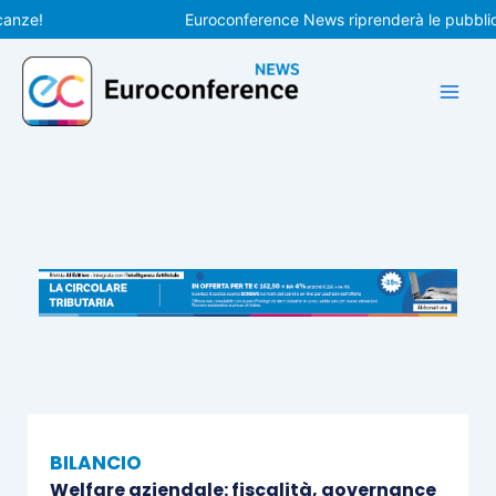
Vai
!
Euroconference News riprenderà le pubblicazion
al
contenuto
BILANCIO
Welfare aziendale: fiscalità, governance