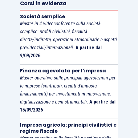
Corsi in evidenza
fiscale affidato,
ex post
, alla verifica della busta
paga. Esso richiede una sequenza decisionale,
Società semplice
Master in 4 videoconferenze sulla società
cioè un insieme coerente di regole attraverso le
semplice: profili civilistici, fiscalità
quali l’impresa rende tracciabile la propria scelta
diretta/indiretta, operazioni straordinarie e aspetti
organizzativa e ne dimostra la compatibilità con la
previdenziali/internazionali.
A partire dal
disciplina tributaria, lavoristica e contabile. La
9/09/2026
materia, dunque, è fiscale solo nel suo primo
volto. In realtà, essa diviene immediatamente
Finanza agevolata per l’impresa
Master operativo sulle principali agevolazioni per
questione di governance, perché impone di
le imprese (contributi, crediti d’imposta,
trasformare una disciplina agevolativa in un
finanziamenti) per investimenti in innovazione,
procedimento aziendale ordinato. Senza tale
digitalizzazione e beni strumentali.
A partire dal
passaggio, il welfare resta un insieme di
15/09/2026
prestazioni sparse, talvolta efficienti, talvolta
fragili. Con tale passaggio, invece, esso diventa
Impresa agricola: principi civilistici e
regime fiscale
uno strumento di governo della relazione tra