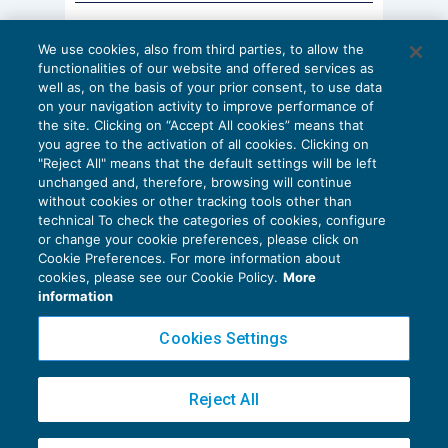
lavoro dipendente. Assumono particolare rilievo,
AI E DIGITALIZZAZIONE
ai fini del welfare aziendale, la lett. f), relativa
We use cookies, also from third parties, to allow the
EU AI Act e studi professionali: le
functionalities of our website and offered services as
scadenze concrete
all’utilizzazione di opere e servizi riconosciuti dal
well as, on the basis of your prior consent, to use data
on your navigation activity to improve performance of
27 Luglio 2026
datore di lavoro alla generalità dei dipendenti o a
the site. Clicking on “Accept All cookies” means that
di
Diego Barberi
e
Stefano Dovier
categorie di dipendenti e ai familiari indicati
you agree to the activation of all cookies. Clicking on
"Reject All" means that the default settings will be left
nell’
art. 12, TUIR
, purché destinati alle finalità
unchanged and, therefore, browsing will continue
richiamate dall’
art. 100, comma 1, TUIR
, vale a dire
without cookies or other tracking tools other than
technical To check the categories of cookies, configure
educazione, istruzione, ricreazione, assistenza
or change your cookie preferences, please click on
sociale e sanitaria o culto. Rilevano, inoltre:
Cookie Preferences. For more information about
Privacy Policy
cookies, please see our Cookie Policy.
More
Cookie Policy
information
la lett. f-
bis
), riguardante somme, servizi e
Euroconference NEWS è una testata registrata al Tribunale di Milano Reg. n. 8556/2026
Cookies Settings
prestazioni per la fruizione, da parte dei
Direttore responsabile Sandro Cerato
familiari indicati nell’
art. 12, TUIR
, di servizi
Copyright 2016 ©
Gruppo Euroconference S.p.A.
v2.32.4
Reject All
di educazione e istruzione, anche in età
Piazza Luigi Einaudi, 10N01 - 20124 Milano - info@ecnews.it
prescolare, compresi i servizi integrativi,
Capitale Sociale € 300.000,00 i.v. C.F. P.IVA Iscrizione Registro Imprese di Milano