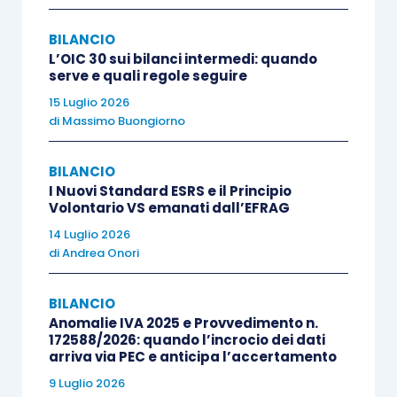
esclusione previste dal TUIR e se siano rispettati
i requisiti relativi alla platea dei destinatari, alla
BILANCIO
fonte istitutiva, alla documentazione e alle
L’OIC 30 sui bilanci intermedi: quando
serve e quali regole seguire
modalità di fruizione.
15 Luglio 2026
di
Massimo Buongiorno
Più in dettaglio, la disciplina fiscale richiede che il
beneficio non sia una mera utilità genericamente
BILANCIO
collegata al rapporto di lavoro, ma presenti una
I Nuovi Standard ESRS e il Principio
Volontario VS emanati dall’EFRAG
funzione riconoscibile e coerente con le finalità
14 Luglio 2026
tutelate dalla norma. Occorre, anzitutto, che la
di
Andrea Onori
prestazione sia riconducibile a una delle
categorie espressamente considerate dal
BILANCIO
Legislatore, quali l’educazione, l’istruzione,
Anomalie IVA 2025 e Provvedimento n.
172588/2026: quando l’incrocio dei dati
l’assistenza sociale o sanitaria, la ricreazione, la
arriva via PEC e anticipa l’accertamento
previdenza complementare, l’assistenza sanitaria
9 Luglio 2026
integrativa, il trasporto collettivo o le altre ipotesi