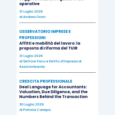
La letteratura economico-aziendale ha letto tale
operative
evoluzione come ampliamento degli strumenti di
31 Luglio 2026
gestione delle persone. La dottrina tributaria ha
di
Andrea Onori
invece insistito sul profilo derogatorio della
disciplina. Le 2 prospettive non sono alternative.
OSSERVATORIO IMPRESE E
PROFESSIONI
Se prevale solo la logica gestionale, il piano
Affitti e mobilità del lavoro: la
rischia di diventare una retribuzione variabile con
proposta di riforma del TUIR
altro nome. Se prevale solo la logica fiscale, il
31 Luglio 2026
piano diventa un catalogo di esenzioni privo di
di
Settore Fisco e Diritto d’Impresa di
Assolombarda
reale impatto organizzativo. Il welfare produce
valore quando la scelta organizzativa dell’impresa
CRESCITA PROFESSIONALE
si colloca nel perimetro della norma, senza
Deal Language for Accountants:
piegarla a finalità improprie.
Valuation, Due Diligence, and the
Numbers Behind the Transaction
30 Luglio 2026
L’
art. 51, comma 2, TUIR
, individua diverse ipotesi
di
Patrizia Canepa
di non concorrenza alla formazione del reddito di