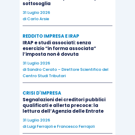
sottosoglia
rivestito da una veste organizzativa diversa. Per
31 Luglio 2026
la stessa ragione, il piano non deve sostituire
di
Carlo Arsie
componenti della retribuzione fissa o variabile già
maturate o comunque dovute, salvo le ipotesi
REDDITO IMPRESA E IRAP
nelle quali la conversione sia espressamente
IRAP e studi associati: senza
disciplinata, come accade, entro precisi limiti e
esercizio “in forma associata”
l’imposta non è dovuta
condizioni, per i premi di risultato agevolabili. In
31 Luglio 2026
sostanza, il beneficio può restare estraneo alla
di
Sandro Cerato – Direttore Scientifico del
base imponibile solo quando conserva una
Centro Studi Tributari
propria autonomia funzionale, documentale e
causale rispetto alla retribuzione ordinaria.
CRISI D'IMPRESA
Segnalazioni dei creditori pubblici
qualificati e allerta precoce: la
Il vero nodo non consiste soltanto nello stabilire
lettura dell’Agenzia delle Entrate
se una determinata utilità possa essere esclusa
31 Luglio 2026
di
Luigi Ferrajoli
e
Francesco Ferrajoli
dal reddito di lavoro dipendente, ma nel