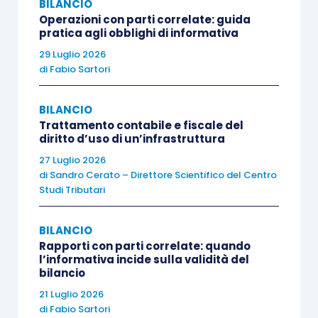
BILANCIO
questa prospettiva, il welfare aziendale non
Operazioni con parti correlate: guida
pratica agli obblighi di informativa
costituisce un’area fiscalmente neutra per
effetto della sola qualificazione aziendale, né può
29 Luglio 2026
di
Fabio Sartori
essere trattato come categoria unitaria sottratta
in blocco alla regola generale di imponibilità. La
BILANCIO
sua rilevanza tributaria dipende, piuttosto, dalla
Trattamento contabile e fiscale del
verifica della singola utilità attribuita al lavoratore,
diritto d’uso di un’infrastruttura
della relativa funzione economico-sociale e delle
27 Luglio 2026
di
Sandro Cerato – Direttore Scientifico del Centro
condizioni poste dalla disciplina fiscale. Non è
Studi Tributari
quindi sufficiente che il piano sia presentato
come misura di benessere organizzativo, né che
BILANCIO
l’impresa ne valorizzi la finalità sociale o la
Rapporti con parti correlate: quando
l’informativa incide sulla validità del
struttura gestionale. Occorre accertare se il
bilancio
bene, il servizio, la prestazione o il rimborso
21 Luglio 2026
rientri effettivamente in una delle ipotesi di
di
Fabio Sartori