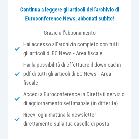
problematiche sia di natura
Continua a leggere gli articoli dell’archivio di
contabile (nell’ambito dei Principi
Euroconference News, abbonati subito!
contabili nazionali), che di natura
Grazie all'abbonamento
fiscale.
Ancora più complesso è il caso
Hai accesso all'archivio completo con tutti
del riscatto di un leasing
gli articoli di EC News - Area fiscale
immobiliare, in quanto impone di
Hai la possibilità di effettuare il download in
affrontare anche il tema dello
pdf di tutti gli articoli di EC News - Area
scorporo del valore del terreno
fiscale
rispetto a quello del fabbricato.
Accedi a Euroconference in Diretta il servizio
di aggiornamento settimanale (in differita)
Ricevi ogni mattina la newsletter
Il riscatto anticipato del contratto di leasing e
direttamente sulla tua casella di posta
gli effetti sul bilancio