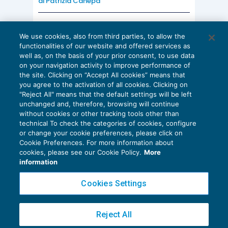
di
Patrizia Canepa
affatto scorporato, contrariamente a quanto
previsto dall’OIC 16), con la conseguente
AI E DIGITALIZZAZIONE
necessità di riprendere a tassazione il maggior
We use cookies, also from third parties, to allow the
EU AI Act e studi professionali: le
functionalities of our website and offered services as
scadenze concrete
ammortamento del fabbricato imputato a bilancio
well as, on the basis of your prior consent, to use data
rispetto alla regola fiscale.
on your navigation activity to improve performance of
27 Luglio 2026
the site. Clicking on “Accept All cookies” means that
di
Diego Barberi
e
Stefano Dovier
you agree to the activation of all cookies. Clicking on
"Reject All" means that the default settings will be left
L’
art. 36, comma 7-
bis
, D.L. n. 223/2006
, stabilisce
unchanged and, therefore, browsing will continue
che le disposizioni relative allo scorporo dei
without cookies or other tracking tools other than
technical To check the categories of cookies, configure
terreni dai fabbricati in proprietà, di cui al
or change your cookie preferences, please click on
precedente comma 7, si applicano, «
con riguardo
Cookie Preferences. For more information about
Privacy Policy
cookies, please see our Cookie Policy.
More
alla quota capitale dei canoni, anche ai fabbricati
Cookie Policy
information
strumentali in locazione finanziaria
».
Euroconference NEWS è una testata registrata al Tribunale di Milano Reg. n. 8556/2026
Cookies Settings
Direttore responsabile Sandro Cerato
Ne consegue, che una parte del canone di
Copyright 2016 ©
Gruppo Euroconference S.p.A.
v2.32.2
Reject All
leasing, riferibile al terreno, risulterà indeducibile
Piazza Luigi Einaudi, 10N01 - 20124 Milano - info@ecnews.it