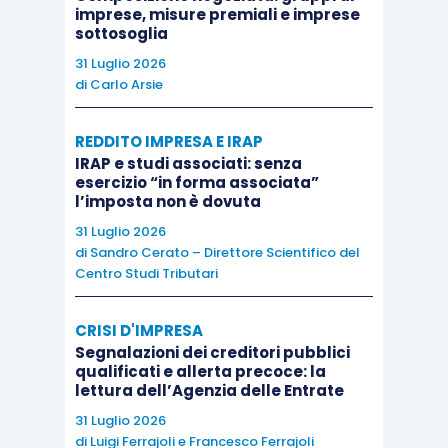
imprese, misure premiali e imprese
successivi mediante l’iscrizione di un risconto
sottosoglia
attivo.
31 Luglio 2026
di
Carlo Arsie
Solo una volta esercitata l’opzione finale di
REDDITO IMPRESA E IRAP
acquisto l’utilizzatore iscrive il bene riscattato
IRAP e studi associati: senza
tra le attività dello Stato patrimoniale, con
esercizio “in forma associata”
l’imposta non è dovuta
l’attribuzione di un valore pari al prezzo di
riscatto.
31 Luglio 2026
di
Sandro Cerato – Direttore Scientifico del
Centro Studi Tributari
Nell’ambito dei Principi contabili nazionali la
chiusura anticipata del leasing finanziario, con il
CRISI D'IMPRESA
riscatto del bene, implica, pertanto, l’iscrizione
Segnalazioni dei creditori pubblici
qualificati e allerta precoce: la
anticipata del bene nel bilancio dell’
ex
lettura dell’Agenzia delle Entrate
conduttore, che ne è divento proprietario.
31 Luglio 2026
di
Luigi Ferrajoli
e
Francesco Ferrajoli