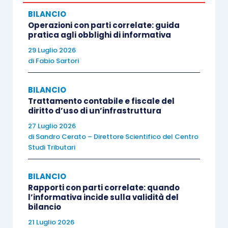
Nell’ambito dei Principi contabili nazionali, ove il
BILANCIO
Operazioni con parti correlate: guida
bene detenuto in forza di contratto di leasing è
pratica agli obblighi di informativa
contabilizzato con il c.d. metodo patrimoniale,
29 Luglio 2026
ovvero rilevato come una locazione, il riscatto
di
Fabio Sartori
anticipato implica che il bene venga iscritto nel
bilancio dell’
ex
conduttore, il quale dovrà altresì
BILANCIO
stornare tutte le poste patrimoniali connesse al
Trattamento contabile e fiscale del
diritto d’uso di un’infrastruttura
contratto e, in particolare, il risconto attivo
27 Luglio 2026
relativo alla rilevazione del maxi-canone pagato
di
Sandro Cerato – Direttore Scientifico del Centro
all’avvio della locazione finanziaria.
Studi Tributari
L’iscrizione in bilancio dell’immobile riscattato
BILANCIO
Rapporti con parti correlate: quando
anticipatamente da contratto di leasing
l’informativa incide sulla validità del
bilancio
Come già accennato, nell’ambito del bilancio
21 Luglio 2026