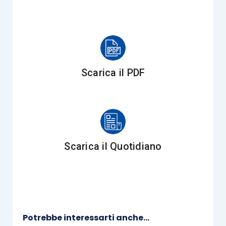
incidenti a Conto economico.
Oppure, la “sostituzione” del leasing con un
finanziamento di più lunga durata può
semplicemente essere giustificata
Scarica il PDF
dall’opportunità di ridurre le uscite finanziarie
annuali per il rimborso del debito, aumentando
quindi i flussi di cassa disponibili per
investimenti e/o per finanziarie il capitale
circolante.
Scarica il Quotidiano
In altri casi, il riscatto anticipato può rendersi
necessario in vista dell’opportunità di vendere a
terzi il bene oggetto del contratto (in alternativa
alla cessione del contratto di leasing).
Potrebbe interessarti anche...