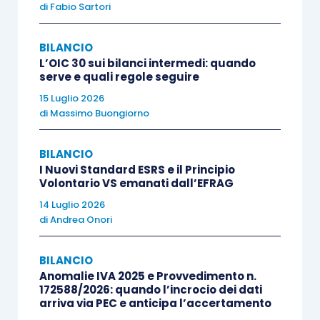
di
Fabio Sartori
redatto secondo la disciplina dettata dal
Codice
civile
, come integrata dai Principi contabili
BILANCIO
nazionali dell’OIC, il leasing finanziario è
L’OIC 30 sui bilanci intermedi: quando
rappresentato secondo il “metodo patrimoniale”,
serve e quali regole seguire
trattato nell’Appendice A dell’OIC 12 –
15 Luglio 2026
di
Massimo Buongiorno
“Composizione e schemi del bilancio di
esercizio”, rispetto al “metodo finanziario”
BILANCIO
previsto dai Principi contabili internazionali.
I Nuovi Standard ESRS e il Principio
Volontario VS emanati dall’EFRAG
Con il metodo patrimoniale, il leasing non viene
14 Luglio 2026
rilevato in bilancio come un finanziamento per
di
Andrea Onori
acquisire un determinato bene, come invece
BILANCIO
previsto dagli IAS/IFRS, bensì come una
Anomalie IVA 2025 e Provvedimento n.
locazione.
172588/2026: quando l’incrocio dei dati
arriva via PEC e anticipa l’accertamento