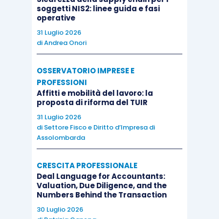
soggetti NIS2: linee guida e fasi
acquisizione del fabbricato (ovvero il
operative
valore scorporato ai fini contabili);
31 Luglio 2026
il valore pari al 20% del costo
di
Andrea Onori
complessivo del fabbricato (al 30%, se si
tratta di fabbricato industriale).
OSSERVATORIO IMPRESE E
PROFESSIONI
Affitti e mobilità del lavoro: la
Lo scorporo del valore del terreno rispetto a
proposta di riforma del TUIR
quello del fabbricato in base alle aliquote
31 Luglio 2026
forfetarie (20% o 30%) previsto dalla norma
di
Settore Fisco e Diritto d’Impresa di
Assolombarda
fiscale può comportare un disallineamento tra i
valori assunti ai fini fiscali e quelli contabili del
CRESCITA PROFESSIONALE
terreno e del fabbricato; ciò qualora il valore
Deal Language for Accountants:
contabile del terreno oggetto di scorporo sia
Valuation, Due Diligence, and the
Numbers Behind the Transaction
inferiore rispetto a quello fiscalmente rilevante
30 Luglio 2026
(oppure qualora in bilancio il terreno non sia