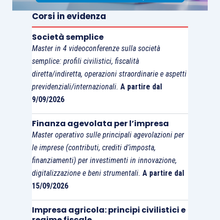
ammortamento.
Corsi in evidenza
Ciò in quanto i fabbricati delle imprese sono,
Società semplice
Master in 4 videoconferenze sulla società
generalmente, beni ammortizzabili, mentre i
semplice: profili civilistici, fiscalità
terreni, per espressa previsione dello stesso OIC
diretta/indiretta, operazioni straordinarie e aspetti
16, non sono oggetto di ammortamento, salvo nei
previdenziali/internazionali.
A partire dal
casi in cui essi abbiano un’utilità destinata a
9/09/2026
esaurirsi nel tempo, come, ad esempio, per le
cave e i siti utilizzati per le discariche.
Finanza agevolata per l’impresa
Master operativo sulle principali agevolazioni per
le imprese (contributi, crediti d’imposta,
Sotto il profilo fiscale, l’
art. 36, comma 7, D.L. n.
finanziamenti) per investimenti in innovazione,
223/2006
, dispone che il costo ammortizzabile
digitalizzazione e beni strumentali.
A partire dal
dei fabbricati strumentali deve essere assunto al
15/09/2026
netto di quello riferibile alle aree occupate dalla
costruzione e a quelle che ne costituiscono
Impresa agricola: principi civilistici e
regime fiscale