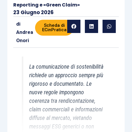
Reporting e «Green Claim»
23 Giugno 2026
di
Scheda di
ECinPratica
Andrea
Onori
La comunicazione di sostenibilità
richiede un approccio sempre più
rigoroso e documentato. Le
nuove regole impongono
coerenza tra rendicontazione,
claim commerciali e informazioni
diffuse al mercato, vietando
messaggi ESG generici o non