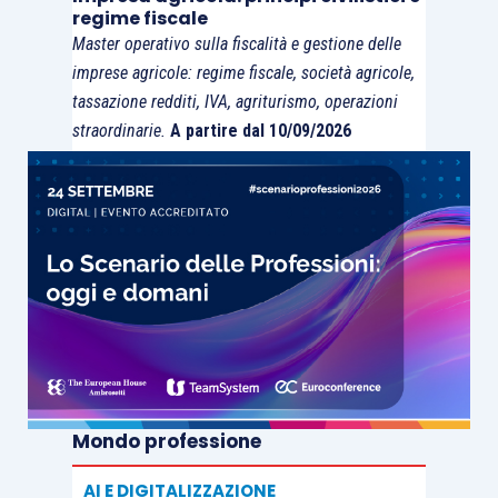
estetica” a una logica di
governo integrato del
regime fiscale
claim
.
Master operativo sulla fiscalità e gestione delle
imprese agricole: regime fiscale, società agricole,
Ogni asserzione ESG deve essere trattata come
tassazione redditi, IVA, agriturismo, operazioni
straordinarie.
A partire dal 10/09/2026
un
elemento regolato
, dotato di un owner interno,
una scadenza e un
archivio probatorio dedicato
.
I professionisti
dovranno aiutare le aziende ad
implementare presidi minimi
all’interno delle loro
organizzazioni.
La strategia da adottare per i prossimi mesi non
consiste nel comunicare meno, bensì nel
comunicare la sostenibilità potenziando
Mondo professione
l’architettura probatoria sottostante.
AI E DIGITALIZZAZIONE