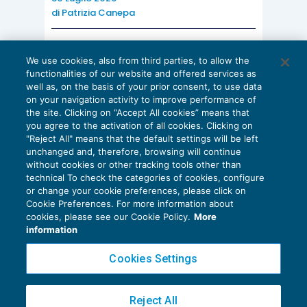
di
Patrizia Canepa
AI E DIGITALIZZAZIONE
We use cookies, also from third parties, to allow the
EU AI Act e studi professionali: le
functionalities of our website and offered services as
scadenze concrete
well as, on the basis of your prior consent, to use data
on your navigation activity to improve performance of
27 Luglio 2026
the site. Clicking on “Accept All cookies” means that
di
Diego Barberi
e
Stefano Dovier
you agree to the activation of all cookies. Clicking on
"Reject All" means that the default settings will be left
unchanged and, therefore, browsing will continue
without cookies or other tracking tools other than
technical To check the categories of cookies, configure
or change your cookie preferences, please click on
Cookie Preferences. For more information about
Privacy Policy
cookies, please see our Cookie Policy.
More
Cookie Policy
information
Euroconference NEWS è una testata registrata al Tribunale di Milano Reg. n. 8556/2026
Cookies Settings
Direttore responsabile Sandro Cerato
Copyright 2016 ©
Gruppo Euroconference S.p.A.
v2.32.4
Reject All
Piazza Luigi Einaudi, 10N01 - 20124 Milano - info@ecnews.it