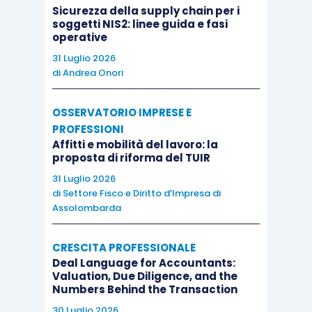
Sicurezza della supply chain per i
Le imprese “vincenti”, nell’ambito della
soggetti NIS2: linee guida e fasi
operative
sostenibilità, saranno quelle che riusciranno a
31 Luglio 2026
trasformare nei prossimi
la sostenibilità da
di
Andrea Onori
«promessa reputazionale» a «informazione
tracciabile
,
verificabile e coerente
».
OSSERVATORIO IMPRESE E
PROFESSIONI
Affitti e mobilità del lavoro: la
proposta di riforma del TUIR
31 Luglio 2026
di
Settore Fisco e Diritto d’Impresa di
Assolombarda
CRESCITA PROFESSIONALE
Deal Language for Accountants:
Valuation, Due Diligence, and the
Numbers Behind the Transaction
30 Luglio 2026