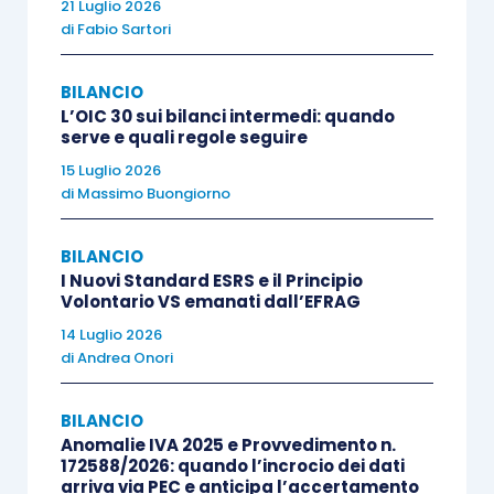
21 Luglio 2026
di una prova di “eccellenza riconosciuta”;
di
Fabio Sartori
divieto di claim riferiti all’intero
prodotto o attività
qualora la
BILANCIO
L’OIC 30 sui bilanci intermedi: quando
caratteristica riguardi solo una
serve e quali regole seguire
componente o una fase limitata del ciclo
15 Luglio 2026
di vita;
di
Massimo Buongiorno
divieto di claim di neutralità climatica di
prodotto
(es. “CO2 impatto zero”) fondati
BILANCIO
I Nuovi Standard ESRS e il Principio
esclusivamente sulla compensazione
Volontario VS emanati dall’EFRAG
(offsetting) delle emissioni;
14 Luglio 2026
divieto di esibire etichette di
di
Andrea Onori
sostenibilità
che non siano basate su
sistemi di certificazione accreditati o
BILANCIO
stabilite da autorità pubbliche;
Anomalie IVA 2025 e Provvedimento n.
172588/2026: quando l’incrocio dei dati
divieto di promesse di performance
arriva via PEC e anticipa l’accertamento