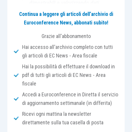
dimostrabili e valorizzando dati
tracciabili, verificabili e supportati
Continua a leggere gli articoli dell’archivio di
da adeguati presidi probatori.
Euroconference News, abbonati subito!
Grazie all'abbonamento
Hai accesso all'archivio completo con tutti
La disciplina della
comunicazione di
gli articoli di EC News - Area fiscale
sostenibilità
sta entrando in una fase
Hai la possibilità di effettuare il download in
caratterizzata da una progressiva intransigenza
pdf di tutti gli articoli di EC News - Area
verso messaggi generici, assoluti o privi di
solide
fiscale
evidenze scientifiche
.
Accedi a Euroconference in Diretta il servizio
di aggiornamento settimanale (in differita)
Per le imprese italiane ed europee, il quadro
Ricevi ogni mattina la newsletter
regolatorio si sta ricomponendo intorno a 2
direttamente sulla tua casella di posta
macro-assi: