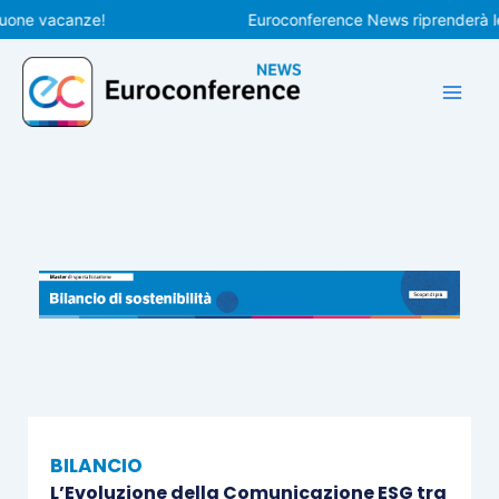
Vai
 vacanze!
Euroconference News riprenderà le pubb
al
contenuto
BILANCIO
L’Evoluzione della Comunicazione ESG tra