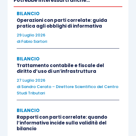
Potrebbe interessarti anche...
autorità nazionali (CONSOB, IVASS).
BILANCIO
La novità più rilevante e recente per il mercato
Operazioni con parti correlate: guida
pratica agli obblighi di informativa
italiano è
l’entrata in vigore del D.Lgs. n.
29 Luglio 2026
30/2026
, che recepisce la Direttiva europea
di
Fabio Sartori
Empowering Consumers all’interno del
Codice
del consumo
, rendendo le nuove regole
BILANCIO
applicabili a partire dal
27 settembre 2026
.
Trattamento contabile e fiscale del
diritto d’uso di un’infrastruttura
27 Luglio 2026
Il sopra indicato Decreto traspone nel diritto
di
Sandro Cerato – Direttore Scientifico del Centro
sostanziale una
serie di divieti tassativi
che
Studi Tributari
impattano direttamente sulla progettazione dei
claim ambientali
:
BILANCIO
Rapporti con parti correlate: quando
l’informativa incide sulla validità del
divieto di claim ambientali generici
(es.
bilancio
“green”, “eco”, “100% sostenibile”) se privi