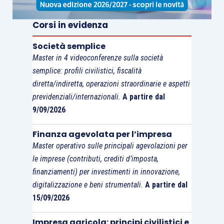
rendicontazione volontaria
, assegnando ,nel
contempo, a queste ultime un diritto legale di
Corsi in evidenza
rifiutarsi di raccogliere, predisporre e comunicare
Società semplice
dati non presenti nella rendicontazione
Master in 4 videoconferenze sulla società
volontaria.
semplice: profili civilistici, fiscalità
diretta/indiretta, operazioni straordinarie e aspetti
In Italia, l’Autorità Garante della Concorrenza e del
previdenziali/internazionali.
A partire dal
Mercato (
AGCM
) ha ampliato il proprio raggio
9/09/2026
d’azione includendo anche i
claim
etico-sociali
Finanza agevolata per l’impresa
legati alla
supply chain
.
Master operativo sulle principali agevolazioni per
le imprese (contributi, crediti d’imposta,
Al fine di
mitigare il rischio legale e di
finanziamenti) per investimenti in innovazione,
posizionamento
, la consulenza tecnica di
digitalizzazione e beni strumentali.
A partire dal
sostenibilità dovrà guidare le aziende nel
15/09/2026
passaggio da una logica di “approvazione
Impresa agricola: principi civilistici e