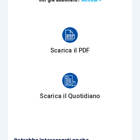
livelli
:
Reporting Societario:
CSRD, Standard
ESRS, Tassonomia UE e relativi obblighi di
assurance, assieme alla rendicontazione
Scarica il PDF
volontaria (VSME, VS per le cosiddette
società “protette”);
Claim Commerciali e Tutela del
Consumatore:
Direttiva Unfair Commercial
Practices (UCPD) e Direttiva (UE)
Scarica il Quotidiano
2024/825 (Empowering Consumers for
the Green Transition);
Regolamentazione di Settore (Financial
Services):
SFDR, linee guida ESMA sui
nomi dei fondi e orientamenti delle