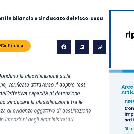
ni in bilancio e sindacato del Fisco: cosa
ECinPratica
1 fondano la classificazione sulla
ne, verificata attraverso il doppio test
Area
Artic
dell’effettiva capacità di detenzione.
CRI
uò sindacare la classificazione tra le
Com
nza di evidenze oggettive di destinazione
imp
le intenzioni degli amministratori.
sot
31 L