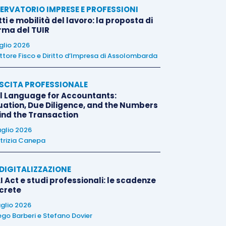
ERVATORIO IMPRESE E PROFESSIONI
tti e mobilità del lavoro: la proposta di
orma del TUIR
uglio 2026
ttore Fisco e Diritto d’Impresa di Assolombarda
SCITA PROFESSIONALE
l Language for Accountants:
uation, Due Diligence, and the Numbers
ind the Transaction
uglio 2026
trizia Canepa
E DIGITALIZZAZIONE
I Act e studi professionali: le scadenze
crete
uglio 2026
ego Barberi
e
Stefano Dovier