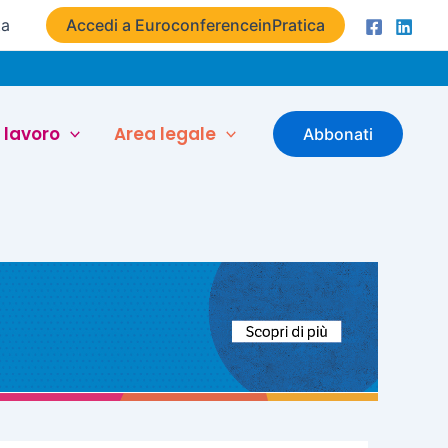
ta
Accedi a EuroconferenceinPratica
 lavoro
Area legale
Abbonati