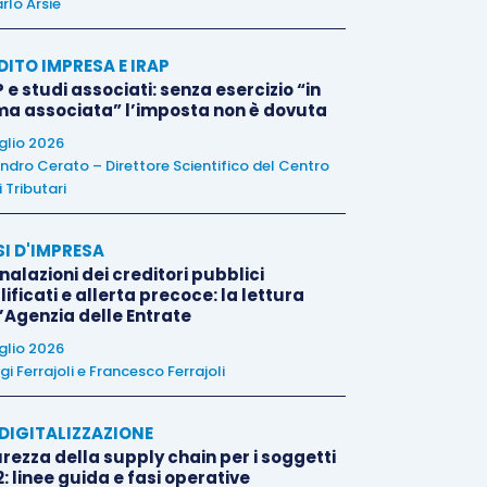
rlo Arsie
DITO IMPRESA E IRAP
 e studi associati: senza esercizio “in
ma associata” l’imposta non è dovuta
uglio 2026
ndro Cerato – Direttore Scientifico del Centro
 Tributari
SI D'IMPRESA
alazioni dei creditori pubblici
ificati e allerta precoce: la lettura
l’Agenzia delle Entrate
uglio 2026
igi Ferrajoli
e
Francesco Ferrajoli
E DIGITALIZZAZIONE
rezza della supply chain per i soggetti
: linee guida e fasi operative