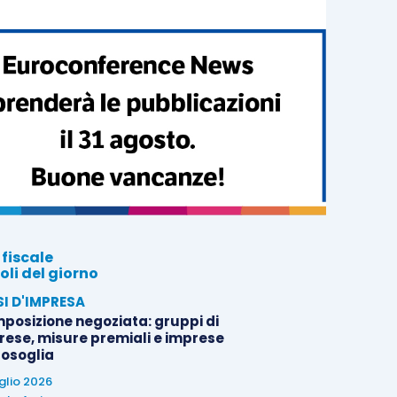
 fiscale
oli del giorno
SI D'IMPRESA
posizione negoziata: gruppi di
rese, misure premiali e imprese
tosoglia
uglio 2026