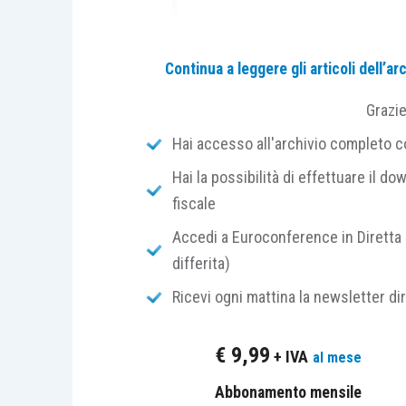
Il quadro civilistico: l’art. 2424-
bis
, c.c
Continua a leggere gli articoli dell’
La classificazione delle partecipazioni i
Grazi
dall’
art. 2424-
bis
, comma 1, c.c.
, secon
utilizzati durevolmente
devono essere is
Hai accesso all'archivio completo con
funzionale: ciò che rileva è la
destinazi
Hai la possibilità di effettuare il dow
non la natura intrinseca dell’investime
fiscale
relativa
(
iuris tantum
): le partecipazioni
Accedi a Euroconference in Diretta 
o al 10% se quest’ultima ha azioni quot
differita)
immobilizzazioni, ma la presunzione ce
entro breve termine
.
Ricevi ogni mattina la newsletter di
Il criterio OIC 21: destinazione, volon
€
9,99
+ IVA
al mese
L’
OIC 21
(par. 10) declina sul piano contab
Abbonamento mensile
partecipazioni destinate a una permanenz