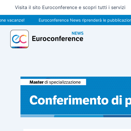
Vai
Visita il sito Euroconference e scopri tutti i servizi
al
contenuto
canze!
Euroconference News riprenderà le pubblicazioni il 31 