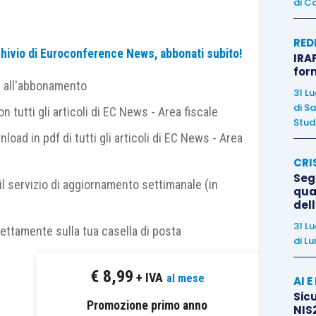
di
Ca
RED
.
archivio di Euroconference News, abbonati subito!
IRAP
n bilancio
è disciplinata,
sul piano civilistico,
for
e all'abbonamento
do cui gli elementi patrimoniali destinati a essere
31 L
critti tra le immobilizzazioni
. Il criterio è
di
Sa
 tutti gli articoli di EC News - Area fiscale
Studi
one
impressa al bene dagli organi amministrativi,
nload in pdf di tutti gli articoli di EC News - Area
nto. Il comma 2 introduce una
presunzione legale
CRI
 non inferiori al 20% del capitale della partecipata —
Segn
il servizio di aggiornamento settimanale (in
ate in mercati regolamentati — si presumono
qual
del
de
se la partecipazione è destinata all’alienazione
31 L
rettamente sulla tua casella di posta
di
Lu
tà e capacità di detenzione
€
8,99
+ IVA
al mese
AI 
ile il criterio civilistico, stabilendo che le
Sicu
Promozione primo anno
NIS2
a durevole nel portafoglio si iscrivono tra le