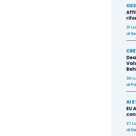
OSS
assificazioni di bilancio tra le operazioni
Affi
Lgs. n. 128/2015 che ha introdotto
la disciplina
rif
egge n. 212/2000
, il quale
non richiama più in modo
31 L
di
Se
I principi enunciati conservano tuttavia rilievo
lassificazione può essere sindacata quando non
CRE
 caso di specie, la partecipazione era gravata da
Dea
che la
vincolava alla cessione; il trasferimento fu
Val
Beh
lle autorizzazioni regionali attese
, confermando
30 L
ncepita come duratura. Un caso analogo è stato
di
Pa
della Cassazione
, dove il difetto di durevolezza fu
l titolo, fatto oggettivo incompatibile con un
AI 
isato che, in entrambi i casi, la Corte ha
EU A
atti successivi all’approvazione del bilancio
,
con
i presunzioni gravi, precise e concordanti: il
27 L
di
Di
fattuali, non su una ricostruzione delle