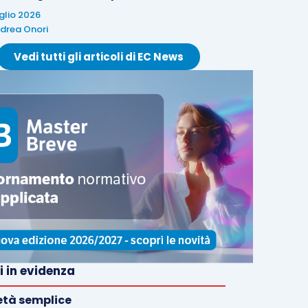
uglio 2026
drea Onori
Vedi tutti gli articoli di EC News
i in evidenza
età semplice