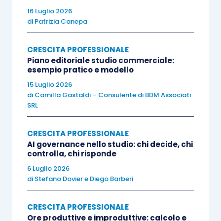
simile capacità di imparare e mettersi in gioco?
16 Luglio 2026
di
Patrizia Canepa
Studi scientifici hanno dimostrato che dopo due
settimane ricordiamo il 90% di ciò che abbiamo
CRESCITA PROFESSIONALE
Piano editoriale studio commerciale:
fatto, contro il 30% di ciò che abbiamo ascoltato
esempio pratico e modello
e il 10% di ciò che abbiamo letto. Questi numeri
15 Luglio 2026
dimostrano che se vogliamo davvero imparare e
di
Camilla Gastaldi – Consulente di BDM Associati
mantenere le conoscenze acquisite è molto
SRL
importante sperimentarle, o meglio, avere un
ruolo attivo nell’apprendimento.
CRESCITA PROFESSIONALE
AI governance nello studio: chi decide, chi
controlla, chi risponde
La formazione esperienziale si occupa
6 Luglio 2026
esattamente di questo
: vivere le esperienze e
di
Stefano Dovier
e
Diego Barberi
astrarne il significato. Imparare ad andare in
bicicletta attraverso
slides
, lezioni, e libri è
CRESCITA PROFESSIONALE
Ore produttive e improduttive: calcolo e
praticamente impossibile. Il modo più immediato