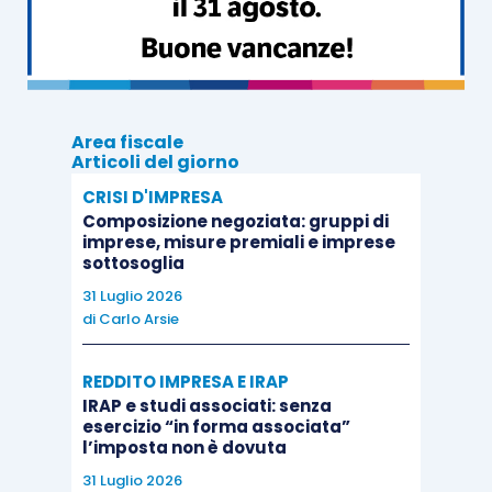
indipendentemente dal fatto che sia emozionale,
intellettuale o relazionale, è fondamentale perché
permette di lasciarsi coinvolgere dall’esperienza,
migliorando l’apprendimento sia in termini di
Area fiscale
quantità sia di qualità.
Articoli del giorno
CRISI D'IMPRESA
Riassumendo, quali sono gli elementi che
Composizione negoziata: gruppi di
imprese, misure premiali e imprese
rendono la formazione esperienziale efficace ed
sottosoglia
efficiente?
31 Luglio 2026
di
Carlo Arsie
Esperienza:
studi scientifici dimostrano
che le informazioni e le abilità acquisite
REDDITO IMPRESA E IRAP
IRAP e studi associati: senza
attraverso la pratica rimangono più a
esercizio “in forma associata”
lungo nella nostra memoria
l’imposta non è dovuta
Riflessione:
è fondamentale per trarre
31 Luglio 2026