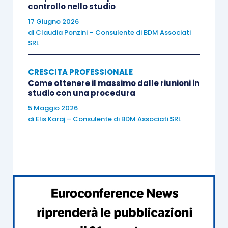
controllo nello studio
ed efficace è quello di provare (
fase
17 Giugno 2026
dell’Esperienza
).
di
Claudia Ponzini – Consulente di BDM Associati
SRL
Dopo ogni tentativo è però fondamentale
CRESCITA PROFESSIONALE
riflettere su cosa ci ha permesso di migliorare e
Come ottenere il massimo dalle riunioni in
quali errori abbiamo commesso (
fase della
studio con una procedura
Riflessione
). Solo in questo modo il tentativo
5 Maggio 2026
seguente avrà maggiori possibilità di successo.
di
Elis Karaj – Consulente di BDM Associati SRL
Un altro aspetto fondamentale
dell’apprendimento esperienziale è la
Motivazione
. Studiare per le materie preferite a
scuola o per l’esame della patente è sicuramente
stato molto più facile che impegnarsi per ciò che
trovavamo noioso. La motivazione,