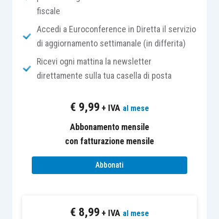
fiscale
con la
più alta percentuale di burocratizzazione
,
a prescindere dalle tanto sbandierate
Accedi a Euroconference in Diretta il servizio
semplificazioni e modernizzazioni che nella realtà
di aggiornamento settimanale (in differita)
spesso rappresentano solamente degli slogan
Ricevi ogni mattina la newsletter
elettorali, con conseguenti costanti adempimenti
direttamente sulla tua casella di posta
e sovrapposizioni (vedasi il
tax day
del 16
giugno).
€
9,99
+ IVA
al mese
Ecco che allora diventa fondamentale sfruttare
Abbonamento mensile
appieno il poco tempo che rimane per
con fatturazione mensile
aggiornarsi, perché nella professione il detto
Abbonati
“
non si finisce mai di imparare
” si accompagna con
quello secondo il quale “
non si finisce mai di
studiare”.
€
8,99
+ IVA
al mese