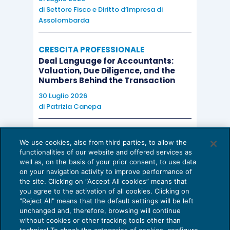
di
Settore Fisco e Diritto d’Impresa di
Assolombarda
CRESCITA PROFESSIONALE
Deal Language for Accountants:
Valuation, Due Diligence, and the
Numbers Behind the Transaction
30 Luglio 2026
di
Patrizia Canepa
AI E DIGITALIZZAZIONE
We use cookies, also from third parties, to allow the
EU AI Act e studi professionali: le
functionalities of our website and offered services as
scadenze concrete
well as, on the basis of your prior consent, to use data
on your navigation activity to improve performance of
27 Luglio 2026
the site. Clicking on “Accept All cookies” means that
di
Diego Barberi
e
Stefano Dovier
you agree to the activation of all cookies. Clicking on
"Reject All" means that the default settings will be left
unchanged and, therefore, browsing will continue
without cookies or other tracking tools other than