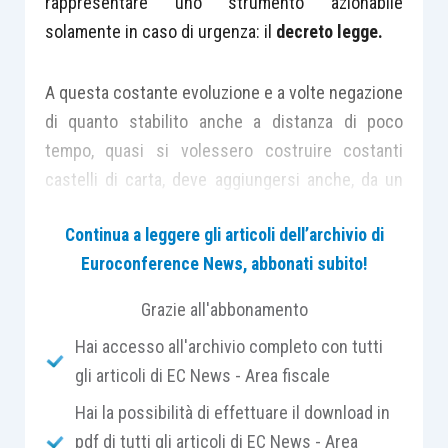
rappresentare uno strumento azionabile
solamente in caso di urgenza: il
decreto legge.
A questa costante evoluzione e a volte negazione
di quanto stabilito anche a distanza di poco
tempo, quasi si volessero costruire costanti
castelli di carta, deve aggiungersi anche, da un
lato la
prassi
che si occupa di interpretare norme
Continua a leggere gli articoli dell’archivio di
a volte criptiche o scritte male e, dall’altro la
Euroconference News, abbonati subito!
giurisprudenza
(sia essa di merito o di
legittimità) che rappresenta l’interpretazione
Grazie all'abbonamento
ultima delle norme.
Hai accesso all'archivio completo con tutti
gli articoli di EC News - Area fiscale
Il professionista, quasi come un novello Robinson
Hai la possibilità di effettuare il download in
Crusoe, si trova a volte in difficoltà in quanto, non
pdf di tutti gli articoli di EC News - Area
bisogna dimenticarlo, esercita in uno dei Paesi