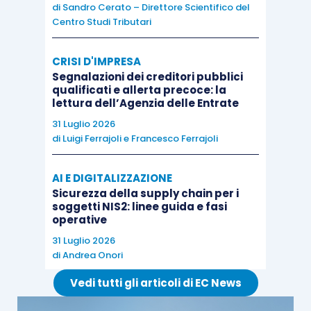
significato dall’esperienza vissuta
di
Sandro Cerato – Direttore Scientifico del
Centro Studi Tributari
Motivazione:
l’apprendimento è più
efficace e duraturo quanto più si trovano
CRISI D'IMPRESA
stimoli nel perseguirlo.
Segnalazioni dei creditori pubblici
qualificati e allerta precoce: la
lettura dell’Agenzia delle Entrate
Piramide di apprendimento
– cosa ricordiamo dopo
31 Luglio 2026
due settimane?
di
Luigi Ferrajoli
e
Francesco Ferrajoli
AI E DIGITALIZZAZIONE
Sicurezza della supply chain per i
soggetti NIS2: linee guida e fasi
operative
31 Luglio 2026
di
Andrea Onori
Vedi tutti gli articoli di EC News