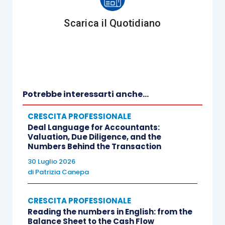
più in fretta rispetto agli adulti.
Scarica il Quotidiano
La domanda da porsi è perché è così e quindi,
bisogna indagare su quali siano le reali
motivazioni e differenze che li facilitano in
questo processo.
Potrebbe interessarti anche...
I bambini per imparare osservano, ripetono,
CRESCITA PROFESSIONALE
provano, senza schemi fissi e divertendosi
. Si
Deal Language for Accountants:
Valuation, Due Diligence, and the
dice sempre che fondamentale è interessare i
Numbers Behind the Transaction
bambini per coinvolgerli e rendere più “leggera” la
30 Luglio 2026
fase di apprendimento.
di
Patrizia Canepa
Nonostante le esigenze degli adulti siano diverse
CRESCITA PROFESSIONALE
Reading the numbers in English: from the
da quelle dei bambini, è possibile sfruttare una
Balance Sheet to the Cash Flow