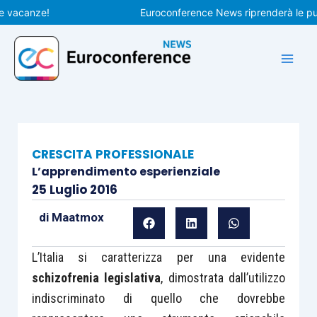
Vai
canze!
Euroconference News riprenderà le pubblic
al
contenuto
CRESCITA PROFESSIONALE
L’apprendimento esperienziale
25 Luglio 2016
di
Maatmox
L’Italia si caratterizza per una evidente
schizofrenia legislativa
, dimostrata dall’utilizzo
indiscriminato di quello che dovrebbe