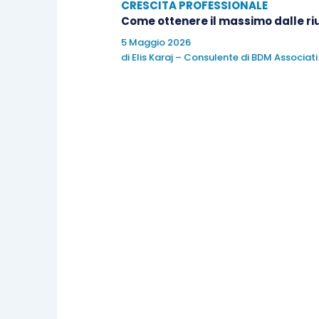
CRESCITA PROFESSIONALE
può che avere riflessi positivi nella pr
Come ottenere il massimo dalle ri
rapporti che si instaurano e si dovranno 
5 Maggio 2026
di
Elis Karaj – Consulente di BDM Associati
Per consultare i corsi organizzati da
E
esperienziale: