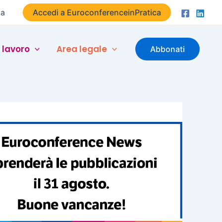
ta
Accedi a EuroconferenceinPratica
 lavoro
Area legale
Abbonati