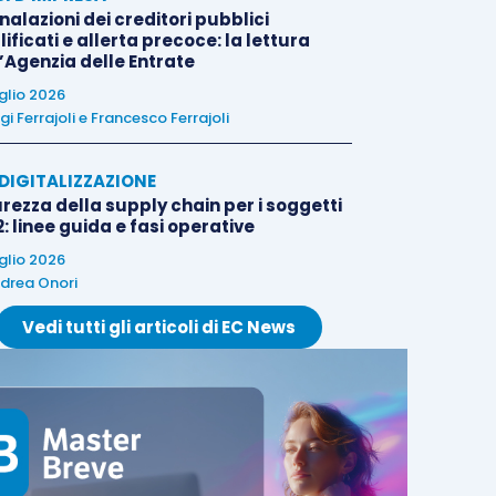
alazioni dei creditori pubblici
ificati e allerta precoce: la lettura
l’Agenzia delle Entrate
uglio 2026
igi Ferrajoli
e
Francesco Ferrajoli
E DIGITALIZZAZIONE
rezza della supply chain per i soggetti
: linee guida e fasi operative
uglio 2026
drea Onori
Vedi tutti gli articoli di EC News