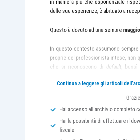
in maniera più che esponenziale rispet
delle sue esperienze, è abituato a recep
Questo è dovuto ad una sempre
maggior
In questo contesto assumono sempre m
proprie del professionista intese, non q
che si riconoscono di
default
, bensì 
velocità di reazione
.
Continua a leggere gli articoli dell’
Nella pratica quotidiana, tuttavia, tali r
Grazi
quanto tali, bensì si acquisiscono attrav
Hai accesso all'archivio completo con
Hai la possibilità di effettuare il dow
Ecco che allora, se è vero che la formaz
fiscale
studio e la pratica applicata di qu