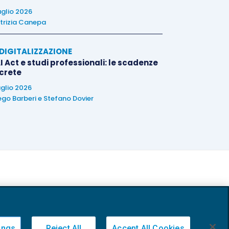
uglio 2026
trizia Canepa
E DIGITALIZZAZIONE
I Act e studi professionali: le scadenze
crete
uglio 2026
ego Barberi
e
Stefano Dovier
ings
Reject All
Accept All Cookies