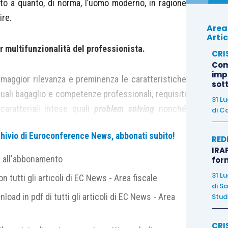
to a quanto, di norma, l’uomo moderno, in ragione
ire.
Area
Artic
 multifunzionalità del professionista.
CRI
Com
imp
aggior rilevanza e preminenza le caratteristiche
sot
uali bagaglio e competenze professionali, requisiti
31 L
caratteriali intese quali
problem solving
nonché
di
Ca
archivio di Euroconference News, abbonati subito!
RED
IRAP
equisiti non si possono, salvo casi rari, possedere in
e all'abbonamento
for
erso l’
esperienza.
31 L
 tutti gli articoli di EC News - Area fiscale
di
Sa
nload in pdf di tutti gli articoli di EC News - Area
Studi
ione caratteristica, intesa come quella basata sullo
anto recepito e compreso rappresenta sempre un
CRI