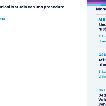
ofessione sia in termini personali sia in ragione dei
unioni in studio con una procedura
Mond
instaurare con i clienti.
 SRL
AI 
Sicu
uroconference
e
Maatmox
attraverso la formazione
NIS2
31 L
di
An
OSS
Affi
rif
31 L
di
Se
CRE
Dea
Val
Beh