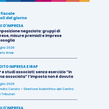
 fiscale
oli del giorno
SI D'IMPRESA
posizione negoziata: gruppi di
rese, misure premiali e imprese
tosoglia
uglio 2026
rlo Arsie
DITO IMPRESA E IRAP
 e studi associati: senza esercizio “in
ma associata” l’imposta non è dovuta
uglio 2026
ndro Cerato – Direttore Scientifico del Centro
 Tributari
SI D'IMPRESA