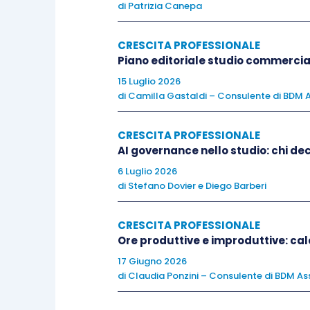
di
Patrizia Canepa
Già diffusa in ambito aziendale,
l’esp
CRESCITA PROFESSIONALE
professionisti
.
Piano editoriale studio commercia
15 Luglio 2026
di
Camilla Gastaldi – Consulente di BDM A
A questo deve aggiungersi, quale co
professione, nonché
plus
di indubbio
a
CRESCITA PROFESSIONALE
che i corsi possano essere finanziati dai
AI governance nello studio: chi dec
6 Luglio 2026
La formazione esperienziale ha il v
di
Stefano Dovier
e
Diego Barberi
garantire l’autodisciplina e rafforzare
CRESCITA PROFESSIONALE
Ore produttive e improduttive: calc
Permette un
processo educativo
nel q
della propria crescita professionale e 
17 Giugno 2026
di
Claudia Ponzini – Consulente di BDM Ass
Mettersi in gioco
rappresenta un sicur