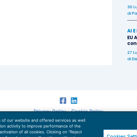
30 L
di
Pa
AI 
EU A
con
27 L
di
Di
Privacy Policy
Cookie Policy
es of our website and offered services as well
Euroconference NEWS è una testata registrata al Tribunale di Milano Reg. n. 8556/2026
tion activity to improve performance of the
Direttore responsabile Sandro Cerato
ctivation of all cookies. Clicking on "Reject
Cookies Sett