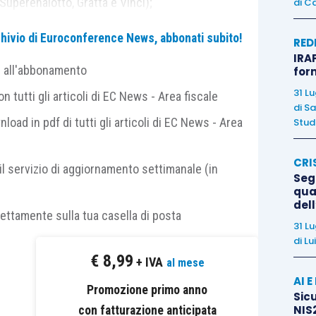
 Superenalotto, Gratta e Vinci);
di
Ca
archivio di Euroconference News, abbonati subito!
RED
IRAP
e all'abbonamento
for
31 L
 tutti gli articoli di EC News - Area fiscale
di
Sa
nload in pdf di tutti gli articoli di EC News - Area
Studi
o
applicano, in genere, il
regime Iva definito
tema di determinazione dell’imposta
con cui la
CRI
udine, ma è dovuta
unicamente dal primo soggetto
il servizio di aggiornamento settimanale (in
Segn
ita al pubblico
, alla prima immissione dei beni al
qual
del
soggetto
che interviene nel
ciclo produttivo o
rettamente sulla tua casella di posta
31 L
di
Lu
€
8,99
+ IVA
al mese
 dell’
articolo 74, D.P.R. 633/1972
, alle
seguenti
AI 
Promozione primo anno
Sicu
NIS2
con fatturazione anticipata