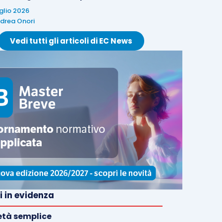
uglio 2026
drea Onori
Vedi tutti gli articoli di EC News
i in evidenza
età semplice