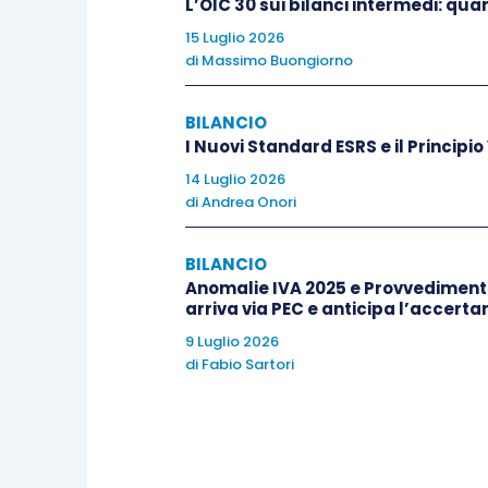
L’OIC 30 sui bilanci intermedi: qua
Nel momento in cui il debito per l’acqui
15 Luglio 2026
alla
compensazione delle somme anti
di
Massimo Buongiorno
come percentuale sulle vendite
, nel s
BILANCIO
Debito v/fornitore a Di
I Nuovi Standard ESRS e il Princip
14 Luglio 2026
a Credit v/fornit
di
Andrea Onori
premi)
BILANCIO
Anomalie IVA 2025 e Provvedimento 
a Aggio su Gratta
arriva via PEC e anticipa l’accert
dell’aggio)
9 Luglio 2026
di
Fabio Sartori
a Banca c
della differenza)