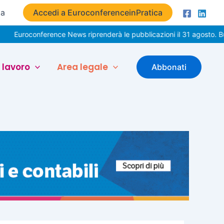
ta
Accedi a EuroconferenceinPratica
onference News riprenderà le pubblicazioni il 31 agosto. Buone vac
 lavoro
Area legale
Abbonati