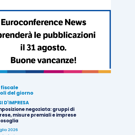
 fiscale
oli del giorno
SI D'IMPRESA
posizione negoziata: gruppi di
rese, misure premiali e imprese
tosoglia
uglio 2026