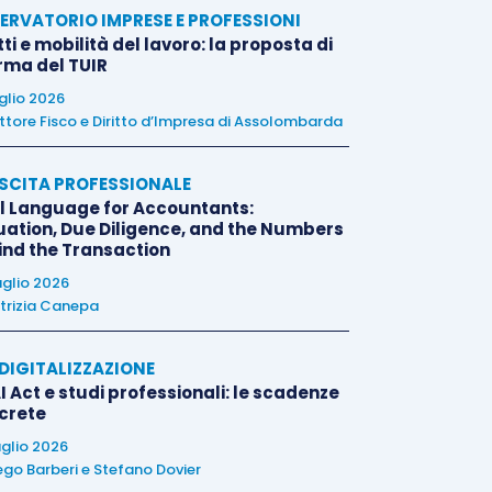
ERVATORIO IMPRESE E PROFESSIONI
tti e mobilità del lavoro: la proposta di
orma del TUIR
uglio 2026
ttore Fisco e Diritto d’Impresa di Assolombarda
SCITA PROFESSIONALE
l Language for Accountants:
uation, Due Diligence, and the Numbers
ind the Transaction
uglio 2026
trizia Canepa
E DIGITALIZZAZIONE
I Act e studi professionali: le scadenze
crete
uglio 2026
ego Barberi
e
Stefano Dovier