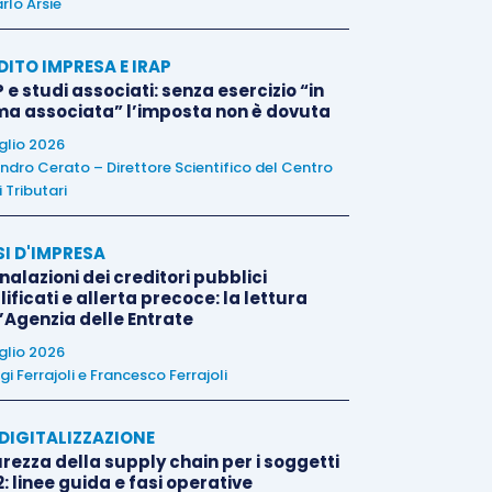
rlo Arsie
DITO IMPRESA E IRAP
 e studi associati: senza esercizio “in
ma associata” l’imposta non è dovuta
uglio 2026
ndro Cerato – Direttore Scientifico del Centro
 Tributari
SI D'IMPRESA
alazioni dei creditori pubblici
ificati e allerta precoce: la lettura
l’Agenzia delle Entrate
uglio 2026
igi Ferrajoli
e
Francesco Ferrajoli
E DIGITALIZZAZIONE
rezza della supply chain per i soggetti
: linee guida e fasi operative