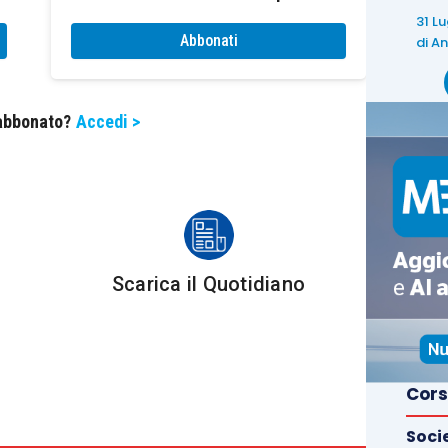
io
(Sali e tabacchi);
31 L
Abbonati
di
An
i
, di periodici, di libri, dei relativi supporti;
iche
e mezzi tecnici per fruire dei servizi di
e;
 abbonato?
Accedi >
o
, documenti di sosta.
polio
, il venditore riceve un
profitto fisso (definito
Scarica il Quotidiano
 del bene
e;
 al fornitore dell’Agenzia delle Dogane e Monopoli.
zione
dell’acquisto e della rivendita
dei beni di
Cors
oggetto rivenditore
sia in regime di
contabilità
ilità ordinaria.
Soci