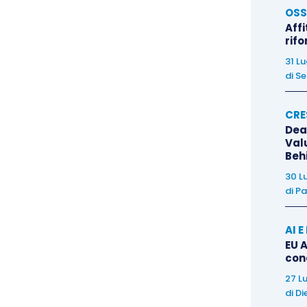
evazione contabile nel caso di
acquisto di tabacchi
;
OSS
 fine della rilevazione, dei
conti transitori
:
Affi
rif
31 L
fornitori
di
Se
CRE
Dea
Val
Beh
30 L
ocederà alla
chiusura del conto transitorio
:
di
Pa
AI 
iversi
EU A
con
rio patrimoniale
27 L
di
Di