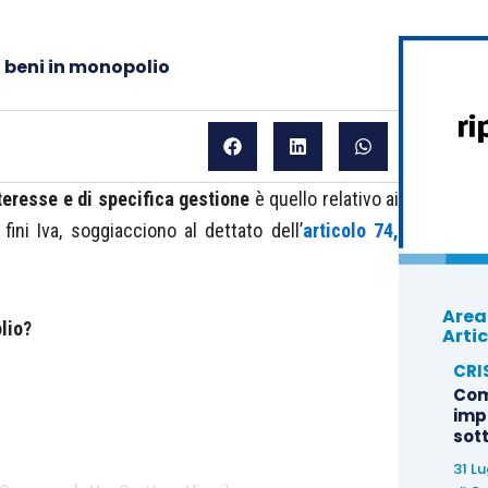
i beni in monopolio
teresse e di specifica gestione
è quello relativo ai
ai fini Iva, soggiacciono al dettato dell’
articolo 74,
Area
lio?
Artic
CRI
Com
imp
sot
31 L