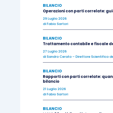
BILANCIO
Se il soggetto opera in
contabilità o
Operazioni con parti correlate: gui
cessioni dei beni avviene
a costi e r
29 Luglio 2026
di
Fabio Sartori
l’aggio, ma
l’intero corrispettivo.
BILANCIO
Se il soggetto opera in
contabilità se
Trattamento contabile e fiscale del
aggio
.
27 Luglio 2026
di
Sandro Cerato – Direttore Scientifico de
Si supponga che il rivenditore acquisti
premio che deve
intendersi anticipo pe
BILANCIO
Rapporti con parti correlate: quand
tal caso, la scrittura contabile sarà la s
bilancio
21 Luglio 2026
Credito v/forni
di
Fabio Sartori
(pagamento dei premi)
BILANCIO