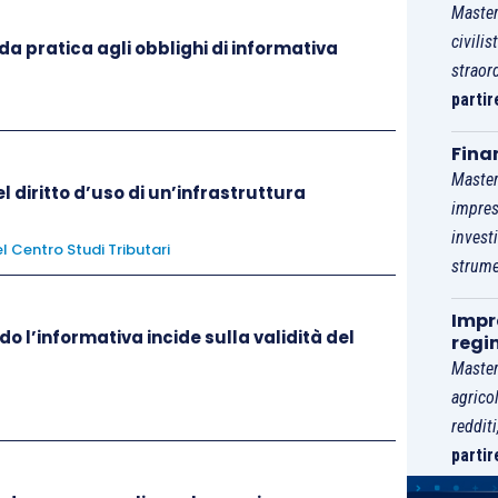
Master
civilis
rdinaria
, la contabilizzazione degli acquisti e le
da pratica agli obblighi di informativa
straor
icavi
; in tale circostanza, rileva, infatti, non solo
partir
Fina
mplificata
è sufficiente, invece, registrare il
solo
Master
 diritto d’uso di un’infrastruttura
impres
invest
l Centro Studi Tributari
strume
“Gratta e Vinci”
e paghi ai propri clienti
un premio
;
r conto del proprio fornitore di “Gratta e Vinc
i”. In
Impre
o l’informativa incide sulla validità del
eguente:
regi
Master
agrico
tore a Cassa contanti
reddit
partir