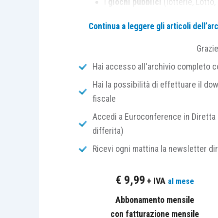
i
giochi pubblici
(lotterie, Lotto,
i
valori bollati
;
Continua a leggere gli articoli dell’
i
sali e fiammiferi
;
i giornali
quotidiani e periodici
;
Grazi
le
ricariche telefoniche
.
Hai accesso all'archivio completo con
Hai la possibilità di effettuare il dow
I
rivenditori di generi di monopoli
fiscale
“monofase
”; il termine indica un
sis
stessa non viene assolta come di abit
Accedi a Euroconference in Diretta 
cedente
, sulla base del
prezzo di vend
differita)
consumo, ossia da
parte del primo 
Ricevi ogni mattina la newsletter di
commerciale
.
€
9,99
+ IVA
al mese
Tale meccanismo si applica,
ai sensi
operazioni:
Abbonamento mensile
con fatturazione mensile