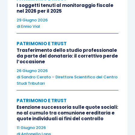
amministrativa
prevista dall’
articolo 13, D.Lgs.
I soggetti tenuti al monitoraggio fiscale
471/1997
, e degli
interessi di mora
decorrenti
nel 2026 per il 2025
dalla data in cui l’imposta medesima avrebbe
29 Giugno 2026
di
Ennio Vial
dovuto essere pagata.
PATRIMONIO E TRUST
Si ritiene che la citata novella finisca per
Trasferimento dello studio professionale
ampliare le ipotesi di esenzione
dal pagamento
da parte del donatario: il correttivo perde
l’occasione
dell’imposta sulle successioni e donazioni nel
26 Giugno 2026
caso di
passaggio generazionale dell’impresa
,
di
Sandro Cerato – Direttore Scientifico del Centro
legittimando quanto, in alcuni casi, accadeva già
Studi Tributari
in passato, seppure
prontamente contestato
dall’Amministrazione finanziaria
.
PATRIMONIO E TRUST
Esenzione successoria sulle quote sociali:
no al cumulo tra comunione ereditaria e
Basti pensare ai trasferimenti di
società holding
quote individuali ai fini del controllo
e società immobiliari
che venivano
11 Giugno 2026
puntualmente contestati dall’Agenzia delle
di
Antonello Lops