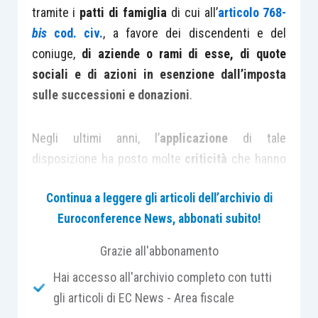
tramite i
patti di famiglia
di cui all’
articolo 768-
bis
cod. civ.
, a favore dei discendenti e del
coniuge,
di aziende o rami di esse, di quote
sociali e di azioni in esenzione dall’imposta
sulle successioni e donazioni
.
Negli ultimi anni, l’
applicazione
di tale
disposizione ha posto molte
criticità
che hanno
spinto il Legislatore ad apportare
modifiche al
Continua a leggere gli articoli dell’archivio di
testo di legge,
al fine di definire, come si legge
Euroconference News, abbonati subito!
nella relazione illustrativa del
D.Lgs. 139/2024
, in
modo più puntuale, il
perimetro
e le
condizioni
Grazie all'abbonamento
dell’agevolazione
.
Hai accesso all'archivio completo con tutti
gli articoli di EC News - Area fiscale
Analizzando l’attuale formulazione della