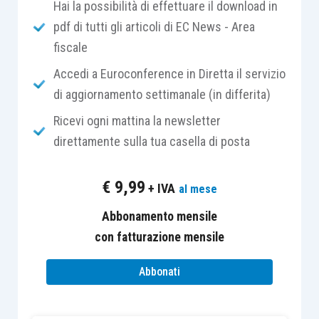
Hai la possibilità di effettuare il download in
disposizione citata, è agevole osservare come il
pdf di tutti gli articoli di EC News - Area
Legislatore abbia mantenuto la
distinzione
fra le
fiscale
“
tre
”
fattispecie di esenzione
già contemplate
dalla disciplina previgente, ovverosia:
Accedi a Euroconference in Diretta il servizio
di aggiornamento settimanale (in differita)
il trasferimento di azioni o quote di
Ricevi ogni mattina la newsletter
società di capitali
;
direttamente sulla tua casella di posta
il trasferimento di quote di
società di
persone
e;
€
9,99
+ IVA
al mese
il trasferimento di
aziende o rami di
azienda
.
Abbonamento mensile
con fatturazione mensile
I diversi
requisiti oggettivi
, invece, sono stati
Abbonati
meglio
precisati
, rispetto al passato,
per
ciascuna
delle
fattispecie
, disponendo che: