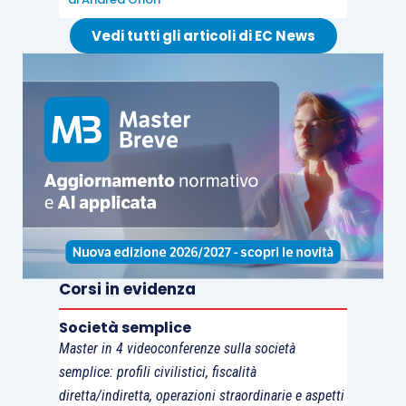
condizioni
previste per i trasferimenti di quote e
Vedi tutti gli articoli di EC News
azioni di
soggetti residenti
.
Da ultimo, sotto il profilo dell’efficacia, occorre
evidenziare che la nuova formulazione
dell’
articolo 3, comma 4-
ter
, D.Lgs. 346/1990
, è
già entrata in vigore lo scorso 3.10.2024, ma
troverà
applicazione
alle operazioni di
passaggio
generazionale dell’impresa
che saranno
realizzate
dopo l’1.1.2025
.
Corsi in evidenza
Società semplice
Master in 4 videoconferenze sulla società
semplice: profili civilistici, fiscalità
diretta/indiretta, operazioni straordinarie e aspetti