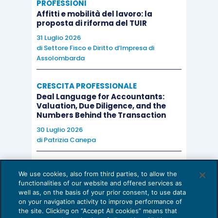
PROFESSIONI
Affitti e mobilità del lavoro: la
proposta di riforma del TUIR
31 Luglio 2026
di
Settore Fisco e Diritto d’Impresa di
Assolombarda
CRESCITA PROFESSIONALE
Deal Language for Accountants:
Valuation, Due Diligence, and the
Numbers Behind the Transaction
30 Luglio 2026
di
Patrizia Canepa
AI E DIGITALIZZAZIONE
We use cookies, also from third parties, to allow the
EU AI Act e studi professionali: le
functionalities of our website and offered services as
scadenze concrete
well as, on the basis of your prior consent, to use data
on your navigation activity to improve performance of
27 Luglio 2026
the site. Clicking on “Accept All cookies” means that
di
Diego Barberi
e
Stefano Dovier