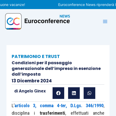
Vai
e vacanze!
Euroconference News riprenderà le pubb
al
contenuto
PATRIMONIO E TRUST
Condizioni per il passaggio
generazionale dell’impresa in esenzione
dall’imposta
13 Dicembre 2024
di
Angelo Ginex
L’
articolo 3, comma 4-
ter
, D.Lgs. 346/1990
,
disciplina i
trasferimenti
, effettuati anche