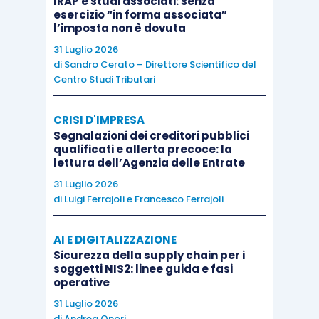
IRAP e studi associati: senza
del controllo è una
condizione che legittima il
esercizio “in forma associata”
beneficio in capo al soggetto
che consolida la
l’imposta non è dovuta
propria partecipazione, evitando la dispersione
31 Luglio 2026
di
Sandro Cerato – Direttore Scientifico del
della quota.
Centro Studi Tributari
Sebbene il dato normativo appaia abbastanza
CRISI D'IMPRESA
chiaro,
non è possibile escludere a priori un
Segnalazioni dei creditori pubblici
qualificati e allerta precoce: la
diverso orientamento dell’Agenzia delle entrate
.
lettura dell’Agenzia delle Entrate
31 Luglio 2026
Inoltre, si rileva che la novella conferma il
di
Luigi Ferrajoli
e
Francesco Ferrajoli
beneficio dell’esenzione,
anche per i
trasferimenti di partecipazioni in
società non
AI E DIGITALIZZAZIONE
Sicurezza della supply chain per i
residenti in Italia,
ma in Paesi appartenenti
soggetti NIS2: linee guida e fasi
all’Unione europea, allo Spazio economico
operative
europeo o che garantiscono un adeguato
31 Luglio 2026
scambio di informazioni, purché alle
medesime
di
Andrea Onori