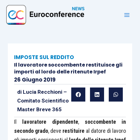
Vai
al
contenuto
IMPOSTE SUL REDDITO
Il lavoratore soccombente restituisce gli
importi al lordo delle ritenute Irpef
26 Giugno 2019
di
Lucia Recchioni –
Comitato Scientifico
Master Breve 365
Il
lavoratore dipendente
,
soccombente in
secondo grado
, deve
restituire
al datore di lavoro
gli importi corrisposti al
lordo delle ritenute Irpef