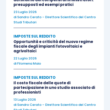
presupposti ed esempi pratici
dichiarazione
(Redditi 2019 e 730/2019)
23 Luglio 2026
precisano che
l’ammontare delle somme
di
Sandro Cerato – Direttore Scientifico del Centro
restituite al soggetto erogatore
in un periodo
Studi Tributari
d’imposta diverso da quello in cui sono state
assoggettate a tassazione
, anche separata, può
IMPOSTE SUL REDDITO
Opportunità e criticità del nuovo regime
essere
portato in deduzione dal reddito
fiscale degli impianti fotovoltaici e
complessivo
nell’anno di restituzione o, se in
agrivoltaici
tutto o in parte non dedotto nel periodo
22 Luglio 2026
d’imposta di restituzione,
nei periodi d’imposta
di
Filomena Maio
successivi
; in alternativa, è possibile
chiedere il
rimborso dell’imposta
IMPOSTE SUL REDDITO
corrispondente all’importo
Il costo fiscale delle quote di
non dedotto.
partecipazione in uno studio associato di
professionisti
La prevista
deduzione
comporta,
specularmente
,
13 Luglio 2026
di
Sandro Cerato – Direttore Scientifico del Centro
che il contribuente sia tenuto a
restituire al
Studi Tributari