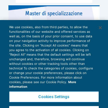
We use cookies, also from third parties, to allow the
functionalities of our website and offered services as
well as, on the basis of your prior consent, to use data
on your navigation activity to improve performance of
the site. Clicking on “Accept All cookies” means that
you agree to the activation of all cookies. Clicking on
"Reject All" means that the default settings will be left
unchanged and, therefore, browsing will continue
without cookies or other tracking tools other than
technical To check the categories of cookies, configure
or change your cookie preferences, please click on
Cookie Preferences. For more information about
Privacy Policy
cookies, please see our Cookie Policy.
More
Cookie Policy
information
Euroconference NEWS è una testata registrata al Tribunale di Milano Reg. n. 8556/2026
Cookies Settings
Direttore responsabile Sandro Cerato
Copyright 2016 ©
Gruppo Euroconference S.p.A.
v2.32.1