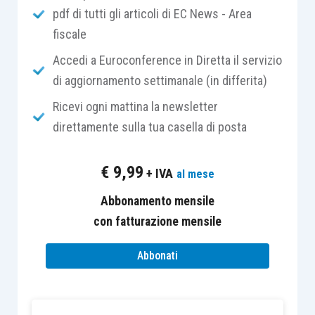
pdf di tutti gli articoli di EC News - Area
Irpef
.
fiscale
In
secondo grado
la sentenza veniva però
Accedi a Euroconference in Diretta il servizio
riformata
, prevedendo
non debenza delle
di aggiornamento settimanale (in differita)
somme
riconosciute ai
dipendenti
dal giudice di
Ricevi ogni mattina la newsletter
prime cure.
direttamente sulla tua casella di posta
Il
datore di lavoro
si rivolgeva quindi all’Agenzia
€
9,99
+ IVA
al mese
delle entrate, la quale, nel fornire una soluzione al
caso prospettato, ha richiamato le disposizioni
Abbonamento mensile
dell’
articolo 10, comma 1, lett. d-bis), Tuir
con fatturazione mensile
, in
forza del quale dal
reddito complessivo
si
Abbonati
deducono, se
non sono deducibili
nella
determinazione dei singoli redditi che
concorrono a formarlo, “
le somme restituite al