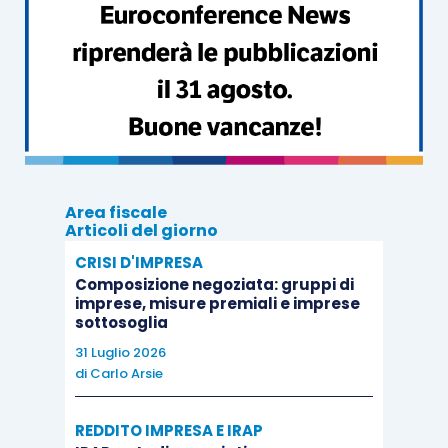
cessato
, dovrà
rilasciare agli
ex
dipendenti apposita dichiarazione
attestante la percezione dell’importo
stabilito dal giudice
,
al lordo delle
ritenute Irpef
operate in sede di
erogazione delle somme, al fine di
consentire ai dipendenti di avvalersi, in
sede di dichiarazione, dell’
onere
Area fiscale
Articoli del giorno
deducibile
in esame.
CRISI D'IMPRESA
Composizione negoziata: gruppi di
imprese, misure premiali e imprese
sottosoglia
31 Luglio 2026
di
Carlo Arsie
REDDITO IMPRESA E IRAP