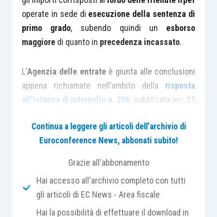
operate in sede di
esecuzione della sentenza di
primo grado
, subendo quindi un
esborso
maggiore
di quanto in
precedenza incassato
.
L’
Agenzia delle entrate
è giunta alle conclusioni
appena richiamate nell’ambito della
risposta
all’istanza di interpello n. 206
, pubblicata ieri, 25
giugno.
Continua a leggere gli articoli dell’archivio di
Euroconference News, abbonati subito!
Il
caso
riguardava una Fondazione che, in primo
grado, era stata
condannata al pagamento di una
Grazie all'abbonamento
somma di denaro
in favore di quattro
dipendenti
.
Hai accesso all'archivio completo con tutti
Sugli
importi corrisposti
erano quindi stati
gli articoli di EC News - Area fiscale
calcolati i
contributi previdenziali
e le somme
Hai la possibilità di effettuare il download in
erano state
assoggettate a tassazione separata