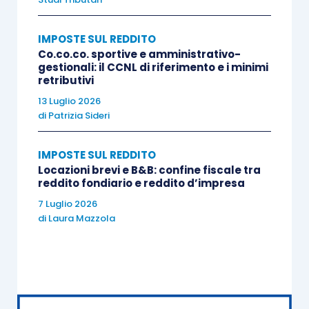
soggetto erogatore gli importi ricevuti al lordo
delle eventuali ritenute subite
.
IMPOSTE SUL REDDITO
Co.co.co. sportive e amministrativo-
gestionali: il CCNL di riferimento e i minimi
Il
datore di lavoro
:
retributivi
13 Luglio 2026
nel caso in cui il
rapporto di lavoro sia
di
Patrizia Sideri
ancora in essere
, dovrà riconoscere, ai
sensi dell’
articolo 51, comma 2, lett. h),
IMPOSTE SUL REDDITO
Locazioni brevi e B&B: confine fiscale tra
Tuir
, l’
onere deducibile
previsto
reddito fondiario e reddito d’impresa
dell’
articolo 10, lett. d-bis), Tuir
fino alla
7 Luglio 2026
capienza
del reddito di lavoro dipendente,
di
Laura Mazzola
il cui
imponibile
sarà, pertanto,
calcolato
al netto della somma restituita dal
lavoratore
,
nel caso in cui il
rapporto di lavoro sia