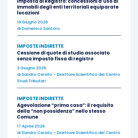
Imposta di Registro: concessioni d’uso di
immobili degli enti territoriali equiparate
dovuto – oppure
selezionare le fatture per le
locazioni
quali ritiene che
non siano realizzati i
19 Giugno 2026
presupposti per l’applicazione dell’imposta di
di
Domenico Santoro
bollo
. Il contribuente potrà, inoltre,
aggiungere
eventualmente altre fatture elettroniche
non
IMPOSTE INDIRETTE
Cessione di quote di studio associato
individuate dall’Agenzia per le quali risulta dovuta
senza imposta fissa di registro
l’imposta.
3 Giugno 2026
di
Sandro Cerato – Direttore Scientifico del Centro
I due elenchi (A e B) saranno resi disponibili nel
Studi Tributari
portale “Fatture e Corrispettivi”
entro il giorno 15
del mese successivo alla chiusura di ogni
IMPOSTE INDIRETTE
Agevolazione “prima casa”: il requisito
trimestre solare
. I contribuenti e gli intermediari
della “non possidenza” nello stesso
delegati avranno tempo per
modificare gli
Comune
elenchi
fino all’ultimo giorno del mese
17 Aprile 2026
di
Sandro Cerato – Direttore Scientifico del Centro
successivo alla chiusura del trimestre solare di