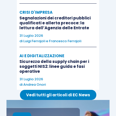
fatture elettroniche relative alle operazioni
CRISI D'IMPRESA
effettuate nel
secondo trimestre solare
e inviate
Segnalazioni dei creditori pubblici
tramite SdI nel medesimo periodo.
qualificati e allerta precoce: la
lettura dell’Agenzia delle Entrate
31 Luglio 2026
Il contribuente potrà procedere al
pagamento
di
Luigi Ferrajoli
e
Francesco Ferrajoli
dell’imposta mediante addebito sul conto
corrente
grazie alla funzionalità presente nel
AI E DIGITALIZZAZIONE
portale “Fatture e Corrispettivi”
o, in alternativa
,
Sicurezza della supply chain per i
soggetti NIS2: linee guida e fasi
potrà effettuare il pagamento
utilizzando il
operative
modello F24
.
31 Luglio 2026
di
Andrea Onori
Ai contribuenti che non procedano al pagamento
Vedi tutti gli articoli di EC News
delle somme dovute verrà inviata una
comunicazione elettronica all’indirizzo
registrato nell’elenco INIPEC
(contenente gli