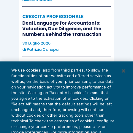
CRESCITA PROFESSIONALE
Deal Language for Accountants:
Valuation, Due Diligence, and the
Numbers Behind the Transaction
30 Luglio 2026
di
Patrizia Canepa
AI E DIGITALIZZAZIONE
We use cookies, also from third parties, to allow the
EU AI Act e studi professionali: le
functionalities of our website and offered services as
scadenze concrete
well as, on the basis of your prior consent, to use data
on your navigation activity to improve performance of
27 Luglio 2026
the site. Clicking on “Accept All cookies” means that
di
Diego Barberi
e
Stefano Dovier
you agree to the activation of all cookies. Clicking on
"Reject All" means that the default settings will be left
unchanged and, therefore, browsing will continue
without cookies or other tracking tools other than
technical To check the categories of cookies, configure
or change your cookie preferences, please click on
Cookie Preferences. For more information about