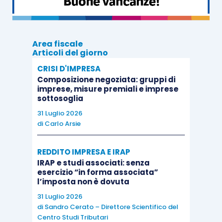
versare.
Terminata la fase in cui il soggetto passivo Iva
Area fiscale
può ancora apportare eventuali modifiche, la
Articoli del giorno
nuova procedura informatica procederà al
CRISI D'IMPRESA
calcolo dell’importo complessivamente dovuto
Composizione negoziata: gruppi di
imprese, misure premiali e imprese
a titolo di imposta di bollo
per il trimestre di
sottosoglia
riferimento. Sulla base dei dati delle fatture
31 Luglio 2026
elettroniche indicate nell’elenco A e nell’elenco B
di
Carlo Arsie
eventualmente modificato, è calcolato ed
evidenziato, nell’area riservata del portale Fatture
REDDITO IMPRESA E IRAP
e Corrispettivi del cedente/prestatore, l’importo
IRAP e studi associati: senza
esercizio “in forma associata”
dovuto a titolo di imposta di bollo
entro il giorno
l’imposta non è dovuta
15 del secondo mese successivo alla chiusura
31 Luglio 2026
del trimestre solare di riferimento
. Detto
di
Sandro Cerato – Direttore Scientifico del
Centro Studi Tributari
termine è prorogato al
20 settembre
per le