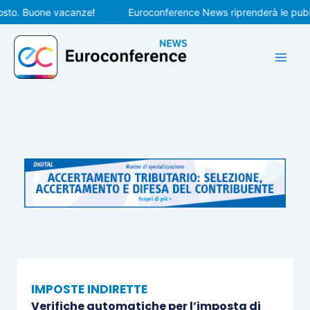
Vai
. Buone vacanze!
Euroconference News riprenderà le pubblicaz
al
contenuto
IMPOSTE INDIRETTE
Verifiche automatiche per l’imposta di