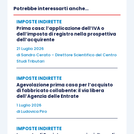
Potrebbe interessarti anche...
Elenco A, non modificabile
, in cui
saranno esposte le fatture che riportano
IMPOSTE INDIRETTE
Prima casa: l’applicazione dell’IVA o
l’indicazione dell’assolvimento
dell’imposta di registro nella prospettiva
dell’imposta di bollo
,
dell’acquirente
Elenco B, modificabile
, in cui verranno
21 Luglio 2026
di
Sandro Cerato – Direttore Scientifico del Centro
indicate
le fatture che non riportano tale
Studi Tributari
indicazione
, per le quali
l’imposta risulta
dovuta
in base ai criteri descritti nelle
IMPOSTE INDIRETTE
specifiche tecniche
allegate al
Agevolazione prima casa per l’acquisto
di fabbricato collabente: il via libera
provvedimento
.
dell’Agenzia delle Entrate
1 Luglio 2026
Grazie alla disponibilità dei dati contenuti negli
di
Ludovica Piro
elenchi, il contribuente potrà verificare la propria
situazione e scegliere se
accettare i dati
IMPOSTE INDIRETTE
proposti
– procedendo al pagamento di quanto