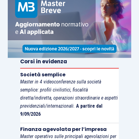
indirizzi di posta elettronica certificata di
professionisti e imprese). In questo caso sarà
possibile
fornire chiarimenti entro 30 giorni
,
anche tramite un intermediario.
Corsi in evidenza
Società semplice
Master in 4 videoconferenze sulla società
semplice: profili civilistici, fiscalità
diretta/indiretta, operazioni straordinarie e aspetti
previdenziali/internazionali.
A partire dal
9/09/2026
Finanza agevolata per l’impresa
Master operativo sulle principali agevolazioni per