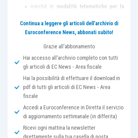
nonché le
modalità telematiche per la
messa a disposizione
, la
consultazione
e
Continua a leggere gli articoli dell’archivio di
la
variazione dei dati relativi all’imposta
Euroconference News, abbonati subito!
di bollo
da parte del cedente o
prestatore, o dell’intermediario delegato,
Grazie all'abbonamento
e per l’invio delle comunicazioni, da parte
Hai accesso all'archivio completo con tutti
dell’Agenzia delle entrate, nei casi di
gli articoli di EC News - Area fiscale
ritardato, omesso o insufficiente
versamento dell’imposta.
Hai la possibilità di effettuare il download in
pdf di tutti gli articoli di EC News - Area
In un
precedente intervento
abbiamo analizzato
fiscale
le novità introdotte dal Decreto crescita (D.L.
Accedi a Euroconference in Diretta il servizio
34/2019). Tale norma prevede che l’Agenzia delle
di aggiornamento settimanale (in differita)
Entrate, con
procedure automatizzate
,
verifichi
Ricevi ogni mattina la newsletter
il corretto assolvimento dell’imposta di bollo
direttamente sulla tua casella di posta