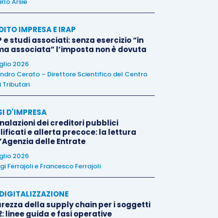
rlo Arsie
DITO IMPRESA E IRAP
 e studi associati: senza esercizio “in
ma associata” l’imposta non è dovuta
uglio 2026
ndro Cerato – Direttore Scientifico del Centro
 Tributari
SI D'IMPRESA
alazioni dei creditori pubblici
ificati e allerta precoce: la lettura
l’Agenzia delle Entrate
uglio 2026
igi Ferrajoli
e
Francesco Ferrajoli
E DIGITALIZZAZIONE
rezza della supply chain per i soggetti
: linee guida e fasi operative