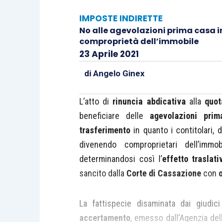
IMPOSTE INDIRETTE
No alle agevolazioni prima casa i
comproprietà dell’immobile
23 Aprile 2021
di
Angelo Ginex
L’atto di
rinuncia abdicativa
alla
quot
beneficiare delle
agevolazioni pri
trasferimento
in quanto i contitolari,
divenendo comproprietari dell’imm
determinandosi così l’
effetto traslat
sancito dalla
Corte di Cassazione
con
La fattispecie disaminata dai giud
accertamento
, emesso dall’Agenzia del