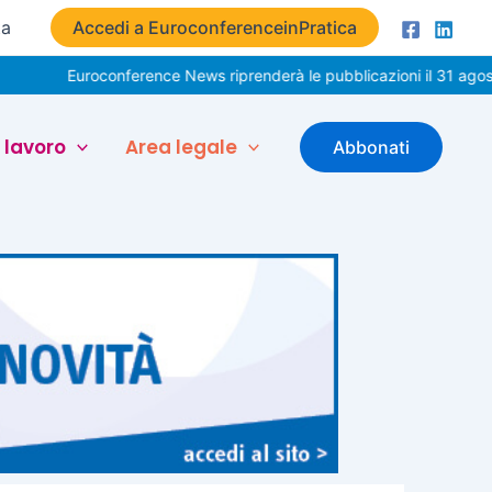
ta
Accedi a EuroconferenceinPratica
Euroconference News riprenderà le pubblicazioni il 31 agosto. Buone
 lavoro
Area legale
Abbonati