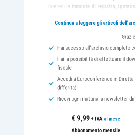
coeredi le
imposte di registro, ipoteca
all’acquisto della prima casa. L’acquisto
Continua a leggere gli articoli dell’
uno dei coeredi
in seguito alla rinunc
degli altri comproprietari dell’immobile.
Grazi
Hai accesso all'archivio completo con
La Commissione tributaria provinciale d
Hai la possibilità di effettuare il dow
la Commissione tributaria regionale del 
fiscale
ribaltava l’esito
del giudizio di primo 
sentenza in Cassazione.
Accedi a Euroconference in Diretta 
differita)
Questi censuravano la sentenza di ap
Ricevi ogni mattina la newsletter di
abdicativa al diritto di proprietà non vi
si era verificata la mera espansione d
€
9,99
+ IVA
al mese
pari di quanto accade per il diritto d
traslazione del diritto, l’atto non sare
Abbonamento mensile