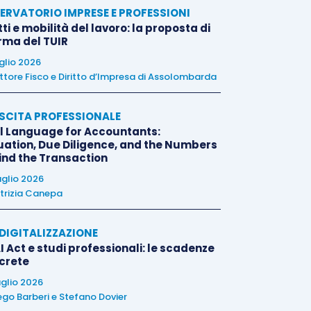
ERVATORIO IMPRESE E PROFESSIONI
tti e mobilità del lavoro: la proposta di
orma del TUIR
uglio 2026
ttore Fisco e Diritto d’Impresa di Assolombarda
SCITA PROFESSIONALE
l Language for Accountants:
uation, Due Diligence, and the Numbers
ind the Transaction
uglio 2026
trizia Canepa
E DIGITALIZZAZIONE
I Act e studi professionali: le scadenze
crete
uglio 2026
ego Barberi
e
Stefano Dovier