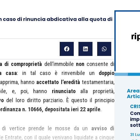
n caso di rinuncia abdicativa alla quota di
a di comproprietà
dell’immobile
non
consente di
ma casa
: in tal caso è rinvenibile un
doppio
 dapprima, hanno
accettato l’eredità
testamentaria,
Area
obile, e, poi, hanno
rinunciato
alla proprietà,
Artic
ivo
del loro diritto parziario. È questo il principio
CRI
ordinanza n. 10666, depositata ieri 22 aprile
.
Com
imp
sot
ici di vertice prende le mosse da un
avviso di
31 L
le Entrate, con il quale venivano liquidate a cinque