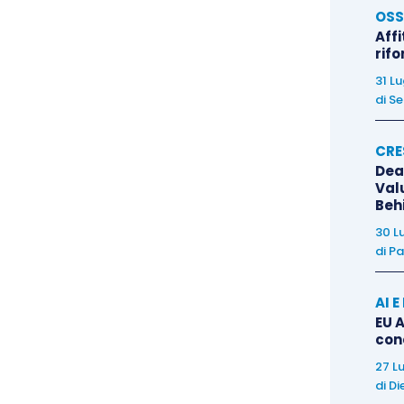
OSS
 per cui l’atto di rinuncia abdicativa alla quota di
Affi
sto ad imposta di registro e
non usufruisce dei
rif
31 L
di
Se
i, il
ricorso
è stato rigettato ed i ricorrenti sono
se processuali.
CRE
Dea
Val
Beh
30 L
di
Pa
AI 
EU A
con
27 L
di
Di