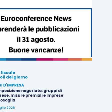
 fiscale
oli del giorno
SI D'IMPRESA
posizione negoziata: gruppi di
rese, misure premiali e imprese
tosoglia
uglio 2026