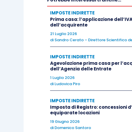
conseguente alla rinuncia al diritto da p
diritto di usufrutto
è pacificamente a
IMPOSTE INDIRETTE
(cfr.,
Cass. Sent. 30.10.2000, n. 14279
)
Prima casa: l’applicazione dell’IVA
dell’acquirente
21 Luglio 2026
Inoltre, la Suprema Corte ha rammenta
di
Sandro Cerato – Direttore Scientifico de
in modo tale da avvantaggiare in via r
donazione indiretta
. In tal caso, si 
IMPOSTE INDIRETTE
comproprietà
, perché l’acquisto del van
Agevolazione prima casa per l’acqui
dell’Agenzia delle Entrate
verifica solo in modo indiretto attraver
1 Luglio 2026
l’interesse degli altri contitolari si
di
Ludovica Piro
comunione anche ad un altro soggetto (c
IMPOSTE INDIRETTE
A parere della Cassazione, contrariam
Imposta di Registro: concessioni d’u
equiparate locazioni
abdicativa operata non costituisce d
19 Giugno 2026
evince che le parti hanno dichiarato che
di
Domenico Santoro
spirito di liberalità
, laddove, invece,
«