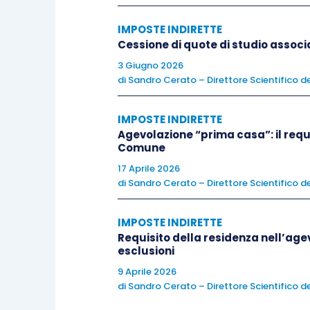
anche indiretta».
IMPOSTE INDIRETTE
Cessione di quote di studio associ
Nel caso in esame, gli eredi,
accettando
3 Giugno 2026
e successivamente, rinunciando alla pro
di
Sandro Cerato – Direttore Scientifico de
proprietà in capo al comproprietario. P
proprietà, ai sensi dell’
IMPOSTE INDIRETTE
articolo 1104 cod
Agevolazione “prima casa”: il requ
già acquisito in capo ai rinuncianti.
Comune
17 Aprile 2026
Si sarebbe pervenuti allo stesso risulta
di
Sandro Cerato – Direttore Scientifico de
rinunciato all’eredità
ex
articolo 519 
direttamente dal
de cuius
in capo all’ere
IMPOSTE INDIRETTE
Requisito della residenza nell’ag
esclusioni
Invece, nel caso di specie, i coeredi,
9 Aprile 2026
divenendo comproprietari dell’imm
di
Sandro Cerato – Direttore Scientifico de
determinandosi così l’effetto traslativ