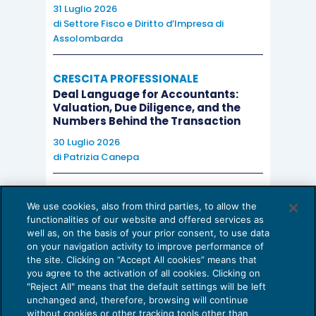
31 Luglio 2026
di
Settore Fisco e Diritto d’Impresa di
Assolombarda
CRESCITA PROFESSIONALE
Deal Language for Accountants:
Valuation, Due Diligence, and the
Numbers Behind the Transaction
30 Luglio 2026
di
Patrizia Canepa
AI E DIGITALIZZAZIONE
We use cookies, also from third parties, to allow the
EU AI Act e studi professionali: le
functionalities of our website and offered services as
scadenze concrete
well as, on the basis of your prior consent, to use data
on your navigation activity to improve performance of
27 Luglio 2026
the site. Clicking on “Accept All cookies” means that
di
Diego Barberi
e
Stefano Dovier
you agree to the activation of all cookies. Clicking on
"Reject All" means that the default settings will be left
unchanged and, therefore, browsing will continue
without cookies or other tracking tools other than