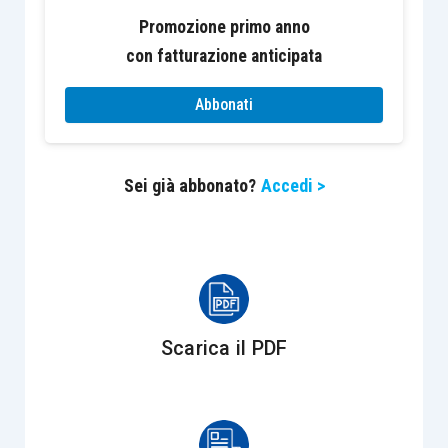
sezione II
, nella quale i contribuenti sono
Promozione primo anno
chiamati ad indicare la
consistenza
, al 31
con fatturazione anticipata
dicembre di ciascun periodo di imposta, delle
attività detenute all’estero. La norma non
Abbonati
contempli più il
limite dei 10.000 euro
, e quindi
anche consistenze di minor valore dovranno
Sei già abbonato?
Accedi >
essere dichiarate.
Viene invece soppressa la
sezione I
, nella quale
andavano indicati i trasferimenti, di ammontare
complessivo superiore a 10.000 euro, da e verso
l’estero di denaro, certificati in serie, di massa o
Scarica il PDF
titoli, effettuati attraverso soggetti non residenti
e senza il tramite di intermediari residenti:
l’impatto qui non sarà molto significativo,