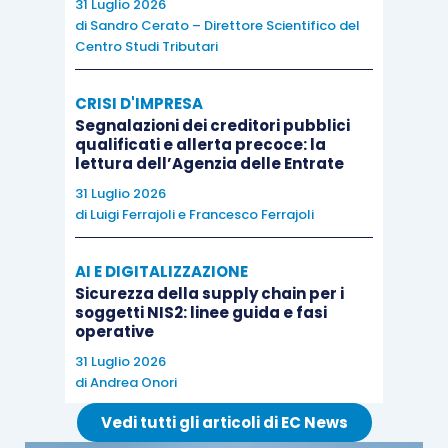
nuove e più favorevoli regole si dovrebbero
31 Luglio 2026
di
Sandro Cerato – Direttore Scientifico del
applicare anche alle
violazioni commesse prima
Centro Studi Tributari
della modifica normativa.
CRISI D'IMPRESA
Un altro aspetto di grande interesse è quello
Segnalazioni dei creditori pubblici
qualificati e allerta precoce: la
relativo all’
ambito soggettivo
della disciplina.
lettura dell’Agenzia delle Entrate
31 Luglio 2026
Qui una novità importante è rappresentata
di
Luigi Ferrajoli
e
Francesco Ferrajoli
dall’obbligo di dichiarazione anche per i soggetti
che, pur non essendo possessori diretti degli
AI E DIGITALIZZAZIONE
Sicurezza della supply chain per i
investimenti esteri e delle attivita’ estere di
soggetti NIS2: linee guida e fasi
natura finanziaria, si possano considerare
titolari
operative
effettivi degli investimenti.
31 Luglio 2026
di
Andrea Onori
Il tema verrà analizzato su
Euroconference NEWS
Vedi tutti gli articoli di EC News
da
Ennio Vial
nel numero di
giovedì
12