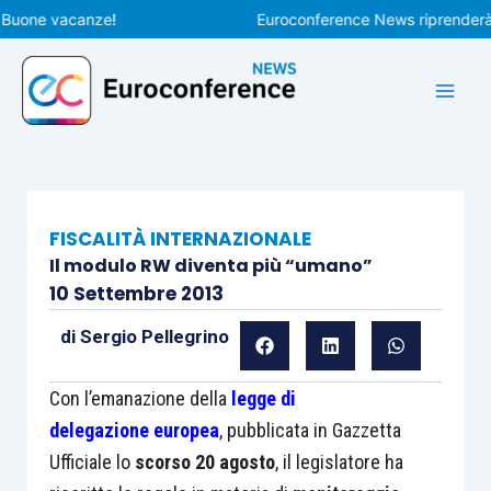
Vai
ne vacanze!
Euroconference News riprenderà le pu
al
contenuto
FISCALITÀ INTERNAZIONALE
Il modulo RW diventa più “umano”
10 Settembre 2013
di
Sergio Pellegrino
Con l’emanazione della
legge di
delegazione
europea
, pubblicata in Gazzetta
Ufficiale lo
scorso 20 agosto
, il legislatore ha