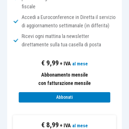
fiscale
considerata la posizione estremamente rigida
assunta dall’Amministrazione finanziaria sul
Accedi a Euroconference in Diretta il servizio
punto.
di aggiornamento settimanale (in differita)
Ricevi ogni mattina la newsletter
Con le modifiche apportate agli
artt. 1, 2, 4, 5 e 6
direttamente sulla tua casella di posta
del D.L. 167/1990
,
il quadro si rasserena, come si
è detto, non soltanto dal punto di vista
€
9,99
+ IVA
al mese
dell’
alleggerimento delle sanzioni
, ma anche da
quello della
mera compilazione del modulo RW
,
Abbonamento mensile
che da sempre è stata problematica, con
con fatturazione mensile
indicazioni formulate dalla stessa Agenzia
Abbonati
spesso in modo contradditorio.
Delle
tre sezioni
delle quali da sempre si
€
8,99
compone il modulo RW, rimane soltanto la
+ IVA
al mese