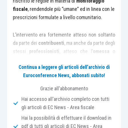
riscritto le regole in materia di
monitoraggio
fiscale
, rendendole più “umane” ed in linea con le
prescrizioni formulate a livello comunitario.
L’intervento era fortemente atteso non soltanto
da parte dei
contribuenti
, ma anche da parte degli
stessi
professionisti
, atteso che l’
omessa
o
infedele compilazione
del
modulo RW
Continua a leggere gli articoli dell’archivio di
rappresenta(va) una delle fattispecie più
Euroconference News, abbonati subito!
“dolorose” a livello
sanzionatorio
e passibile di
gravose
responsabilità professionali.
Grazie all'abbonamento
Hai accesso all'archivio completo con tutti
L’
errore
, anche se in
buona fede
, compiuto
gli articoli di EC News - Area fiscale
nell’indicazione in dichiarazione delle
attività
Hai la possibilità di effettuare il download in
detenute all’estero
costava insomma
molto caro
,
pdf di tutti gli articoli di EC News - Area
e soprattutto era
difficilmente sanabile
,