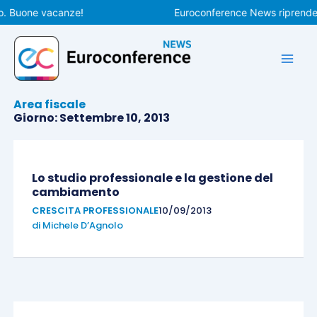
Vai
o. Buone vacanze!
Euroconference News riprenderà
al
contenuto
Area fiscale
Giorno: Settembre 10, 2013
Lo studio professionale e la gestione del
cambiamento
CRESCITA PROFESSIONALE
10/09/2013
di
Michele D’Agnolo