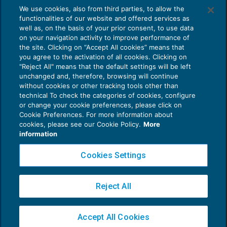
Revoca dell’atto di costituzione dei beni
We use cookies, also from third parties, to allow the
in fondo patrimoniale
functionalities of our website and offered services as
PATRIMONIO E TRUST
10/09/2013
well as, on the basis of your prior consent, to use data
di
Luigi Ferrajoli
on your navigation activity to improve performance of
the site. Clicking on “Accept All cookies” means that
you agree to the activation of all cookies. Clicking on
"Reject All" means that the default settings will be left
unchanged and, therefore, browsing will continue
without cookies or other tracking tools other than
technical To check the categories of cookies, configure
or change your cookie preferences, please click on
Cookie Preferences. For more information about
Privacy Policy
cookies, please see our Cookie Policy.
More
Cookie Policy
information
Euroconference NEWS è una testata registrata al Tribunale di Milano Reg. n. 8556/2026
Cookies Settings
Direttore responsabile Sandro Cerato
Copyright 2016 ©
Gruppo Euroconference S.p.A.
v2.32.4
Reject All
Piazza Luigi Einaudi, 10N01 - 20124 Milano - info@ecnews.it
Capitale Sociale € 300.000,00 i.v. C.F. P.IVA Iscrizione Registro Imprese di Milano
Accept All Cookies
02776120236