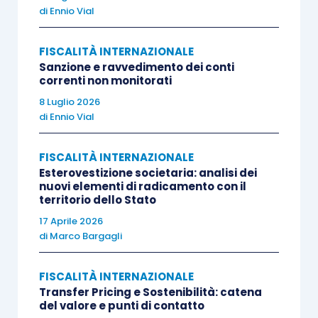
1, lett. c), è sufficiente che detta certificazione
di
Ennio Vial
attesti
l’assoggettabilità di carattere generale della
società alle imposte sul reddito nello Stato di
FISCALITÀ INTERNAZIONALE
residenza
, senza usufruire di regimi di esonero, da
Sanzione e ravvedimento dei conti
correnti non monitorati
intendersi come soddisfatta indipendentemente
8 Luglio 2026
dalla circostanza dell’avvenuto pagamento nel
di
Ennio Vial
periodo di riferimento per effetto del godimento di
fatto, di agevolazioni comunque compatibili con la
FISCALITÀ INTERNAZIONALE
normativa unionale
”.
Esterovestizione societaria: analisi dei
nuovi elementi di radicamento con il
territorio dello Stato
Il principio di diritto affermato dalla Cassazione
17 Aprile 2026
nella sentenza in commento è assai rilevante, in
di
Marco Bargagli
quanto chiarisce che
il termine
anzidetto e,
quindi, l’anticipazione del momento della
FISCALITÀ INTERNAZIONALE
Transfer Pricing e Sostenibilità: catena
trasmissione della certificazione
(rispetto a
del valore e punti di contatto
quello del pagamento dei dividendi) è fissato a