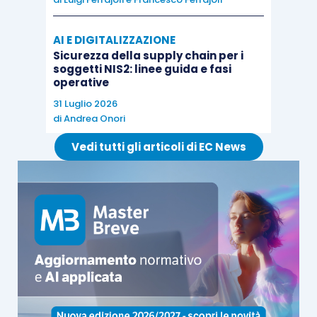
royalties
e la normativa nazionale (
articolo 26-
quater
, D.P.R. 600/1973
) richiedono
AI E DIGITALIZZAZIONE
espressamente la
preventiva produzione della
Sicurezza della supply chain per i
certificazione
; anche in questo caso, tuttavia,
soggetti NIS2: linee guida e fasi
operative
non sembra ricavarsi dal testo normativo che tale
termine sia posto a
pena di decadenza
del diritto
31 Luglio 2026
di
Andrea Onori
all’esenzione da ritenuta.
Vedi tutti gli articoli di EC News