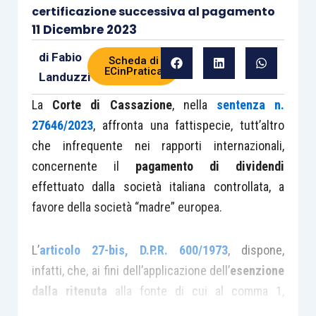
certificazione successiva al pagamento
11 Dicembre 2023
di
Fabio
Scheda di
ECinPratica
Landuzzi
La
Corte di Cassazione
, nella
sentenza n.
27646/2023
, affronta una fattispecie, tutt’altro
che infrequente nei rapporti internazionali,
concernente il
pagamento di dividendi
effettuato dalla società italiana controllata, a
favore della società “madre” europea.
L’
articolo 27-bis, D.P.R. 600/1973
, dispone,
infatti, che, ai fini dell’applicazione dell’
esenzione
dalla ritenuta
alla fonte di cui al comma 1,
dell’articolo stesso, deve essere prodotta: