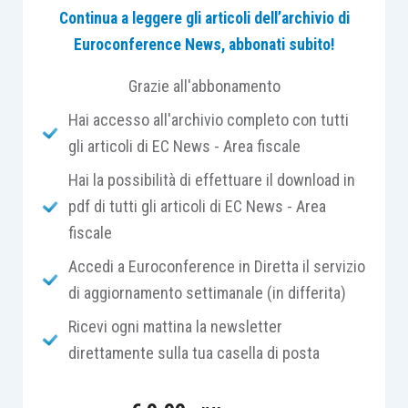
Continua a leggere gli articoli dell’archivio di
Euroconference News, abbonati subito!
una certificazione
, rilasciata dalle
competenti
Autorità fiscali dello Stato
Grazie all'abbonamento
estero
, che attesti che la
società
Hai accesso all'archivio completo con tutti
“madre” non residente
possiede i
gli articoli di EC News - Area fiscale
requisiti
indicati alle lettere a), b) e c) del
Hai la possibilità di effettuare il download in
comma 1 stesso, e;
pdf di tutti gli articoli di EC News - Area
una
dichiarazione della società
fiscale
medesima
che attesti la
sussistenza del
requisito
indicato alla lettera d).
Accedi a Euroconference in Diretta il servizio
di aggiornamento settimanale (in differita)
Il successivo comma 3, dell’
articolo 27-bis,
Ricevi ogni mattina la newsletter
D.P.R. 600/1973
, prescrive, poi, che, al ricorrere di
direttamente sulla tua casella di posta
tali condizioni, a
richiesta della società “madre”
beneficiaria del pagamento dei dividendi, la