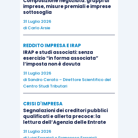
Composizione negoziata: gruppi di
imprese, misure premiali e imprese
sottosoglia
Il principio di diritto affermato dalla Cassazione
31 Luglio 2026
nella fattispecie sembra, infatti, essere meglio
di
Carlo Arsie
rispondente alla
disciplina unionale della
Direttiva madre-figlia,
che non subordina a
REDDITO IMPRESA E IRAP
particolari oneri documentali il diritto
IRAP e studi associati: senza
esercizio “in forma associata”
all’esenzione; in via analogica, anche ai fini
l’imposta non è dovuta
dell’applicazione delle ritenute ridotte, in ragione
31 Luglio 2026
delle disposizioni di cui alle
Convenzioni contro
di
Sandro Cerato – Direttore Scientifico del
le doppie imposizioni,
non sembrano esservi
Centro Studi Tributari
ragioni fortemente ostative all’estensione di tale
principio. Infine, occorre osservare che un po’
CRISI D'IMPRESA
Segnalazioni dei creditori pubblici
differente si presenta il caso dell’esenzione da
qualificati e allerta precoce: la
ritenuta in occasione del
pagamento di interessi
lettura dell’Agenzia delle Entrate
e royalties
, in quanto la
Direttiva interessi-
31 Luglio 2026
di
Luigi Ferrajoli
e
Francesco Ferrajoli