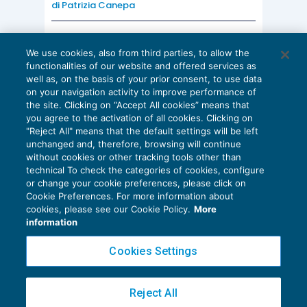
di
Patrizia Canepa
AI E DIGITALIZZAZIONE
We use cookies, also from third parties, to allow the
EU AI Act e studi professionali: le
functionalities of our website and offered services as
scadenze concrete
well as, on the basis of your prior consent, to use data
on your navigation activity to improve performance of
27 Luglio 2026
the site. Clicking on “Accept All cookies” means that
di
Diego Barberi
e
Stefano Dovier
you agree to the activation of all cookies. Clicking on
"Reject All" means that the default settings will be left
unchanged and, therefore, browsing will continue
without cookies or other tracking tools other than
technical To check the categories of cookies, configure
or change your cookie preferences, please click on
Cookie Preferences. For more information about
Privacy Policy
cookies, please see our Cookie Policy.
More
Cookie Policy
information
Euroconference NEWS è una testata registrata al Tribunale di Milano Reg. n. 8556/2026
Cookies Settings
Direttore responsabile Sandro Cerato
Copyright 2016 ©
Gruppo Euroconference S.p.A.
v2.32.2
Reject All
Piazza Luigi Einaudi, 10N01 - 20124 Milano - info@ecnews.it