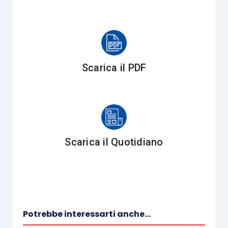
questa circostanza, è piuttosto comune
imbattersi nella
contestazione
eccepita
dall’Amministrazione Finanziaria italiana circa il
diniego all’esenzione da ritenuta
sul pagamento
Scarica il PDF
dei dividendi eseguito in una data
antecedente a
quella di trasmissione
della anzidetta
certificazione (Risposta ad interpello n.
143/2017).
Scarica il Quotidiano
Come premesso, la Cassazione, nella sentenza n.
27646/2023, interviene sulla fattispecie che si
riferiva al caso di un’istanza di
rimborso della
ritenuta
che era stata corrisposta in sede di
adesione da parte della società italiana, a seguito
Potrebbe interessarti anche...
della contestazione fondata della
tardività della