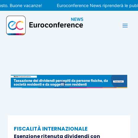
Vai
. Buone vacanze!
Euroconference News riprenderà le pubblicaz
al
contenuto
FISCALITÀ INTERNAZIONALE
Esenzione ritenuta dividendi con