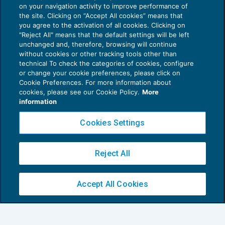
on your navigation activity to improve performance of
the site. Clicking on “Accept All cookies” means that
you agree to the activation of all cookies. Clicking on
"Reject All" means that the default settings will be left
unchanged and, therefore, browsing will continue
without cookies or other tracking tools other than
technical To check the categories of cookies, configure
or change your cookie preferences, please click on
Cookie Preferences. For more information about
Le tipologie di immobili oggetto di
cookies, please see our Cookie Policy.
More
assegnazione
information
IMPOSTE SUL REDDITO
30/04/2025
di
Leonardo Pietrobon
Cookies Settings
Reject All
Accept All Cookies