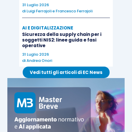
31 Luglio 2026
di
Luigi Ferrajoli
e
Francesco Ferrajoli
AI E DIGITALIZZAZIONE
Sicurezza della supply chain per i
soggetti NIS2: linee guida e fasi
operative
31 Luglio 2026
di
Andrea Onori
Vedi tutti gli articoli di EC News