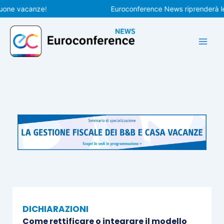
Vai
 vacanze!
Euroconference News riprenderà le pubb
al
contenuto
DICHIARAZIONI
Come rettificare o integrare il modello