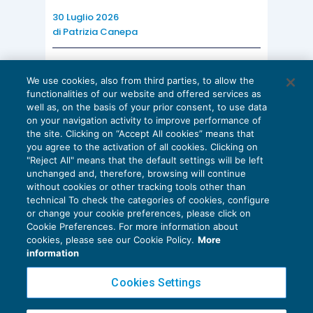
30 Luglio 2026
di
Patrizia Canepa
AI E DIGITALIZZAZIONE
We use cookies, also from third parties, to allow the
EU AI Act e studi professionali: le
functionalities of our website and offered services as
scadenze concrete
well as, on the basis of your prior consent, to use data
on your navigation activity to improve performance of
27 Luglio 2026
the site. Clicking on “Accept All cookies” means that
di
Diego Barberi
e
Stefano Dovier
you agree to the activation of all cookies. Clicking on
"Reject All" means that the default settings will be left
unchanged and, therefore, browsing will continue
without cookies or other tracking tools other than
technical To check the categories of cookies, configure
or change your cookie preferences, please click on
Cookie Preferences. For more information about
Privacy Policy
cookies, please see our Cookie Policy.
More
Cookie Policy
information
Euroconference NEWS è una testata registrata al Tribunale di Milano Reg. n. 8556/2026
Cookies Settings
Direttore responsabile Sandro Cerato
Copyright 2016 ©
Gruppo Euroconference S.p.A.
v2.32.4