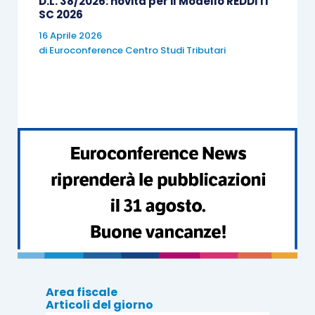
D.L. 38/2026: novità per il Modello REDDITI
SC 2026
730/2020 rettificativo, nell’ipotesi di
16 Aprile 2026
errore da parte del sostituto d’imposta,
di
Euroconference Centro Studi Tributari
del CAF o del professionista;
30 novembre
, se si opta per l’utilizzo, in
luogo del modello 730/2020 integrativo, il
modello Redditi PF 2020, al fine di
integrare la dichiarazione che comporta
un minor credito o un maggior debito.
Area fiscale
Articoli del giorno