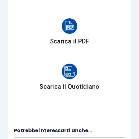
se il contribuente si accorge di non aver
fornito tutti gli elementi da indicare nella
dichiarazione e l’integrazione o la rettifica
comporti un
maggior credito
o un
minor
Scarica il PDF
debito
ovvero un’
imposta pari
a quella
determinata con il modello 730/2020
originario, può presentare,
alternativamente, il modello
730
integrativo
, con l’indicazione del
codice 1
Scarica il Quotidiano
nella relativa casella “
730 integrativo
”, o il
modello Redditi PF 2020
;
se il contribuente si accorge di non aver
fornito tutti i dati per consentire di
identificare il sostituto
che effettuerà il
Potrebbe interessarti anche...
conguaglio, o di averli forniti in modo