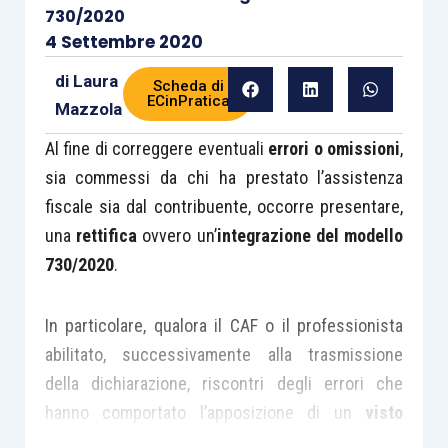
730/2020
4 Settembre 2020
di
Laura
Scheda di
ECinPratica
Mazzola
Al fine di correggere eventuali
errori o omissioni
,
sia commessi da chi ha prestato l’assistenza
fiscale sia dal contribuente, occorre presentare,
una
rettifica
ovvero un’
integrazione del modello
730/2020
.
In particolare, qualora il CAF o il professionista
abilitato, successivamente alla trasmissione
della dichiarazione, riscontri degli errori che
hanno comportato l’apposizione di un
visto
infedele sulla dichiarazione
stessa, deve: