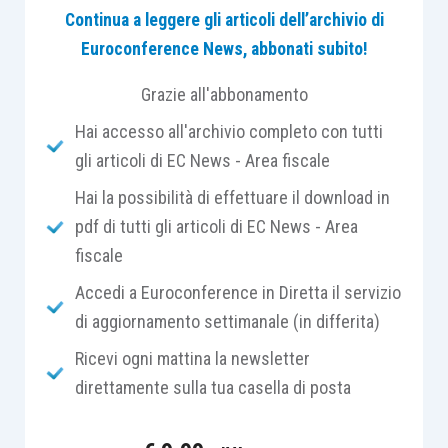
Continua a leggere gli articoli dell’archivio di
Euroconference News, abbonati subito!
avvisare il contribuente
degli errori e
dell’obbligo di presentare una
Grazie all'abbonamento
dichiarazione rettificativa;
Hai accesso all'archivio completo con tutti
elaborare e trasmettere
, all’Agenzia delle
gli articoli di EC News - Area fiscale
Entrate,
la dichiarazione rettificativa
,
Hai la possibilità di effettuare il download in
purché non sia già stata contestata
pdf di tutti gli articoli di EC News - Area
l’infedeltà del visto di conformità.
fiscale
Il contribuente potrebbe, dopo essere stato
Accedi a Euroconference in Diretta il servizio
avvisato dal CAF o dal professionista,
non voler
di aggiornamento settimanale (in differita)
presentare la nuova dichiarazione
.
Ricevi ogni mattina la newsletter
direttamente sulla tua casella di posta
In questo caso il soggetto, che ha presentato la
dichiarazione, può: