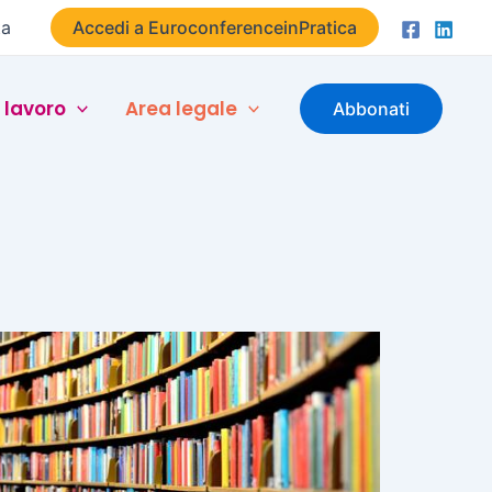
ta
Accedi a EuroconferenceinPratica
 lavoro
Area legale
Abbonati