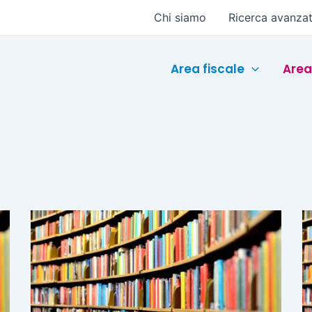
Chi siamo
Ricerca avanza
Area fiscale
Area
Pagina
Pagina
Pagina
Pagina
Pagina