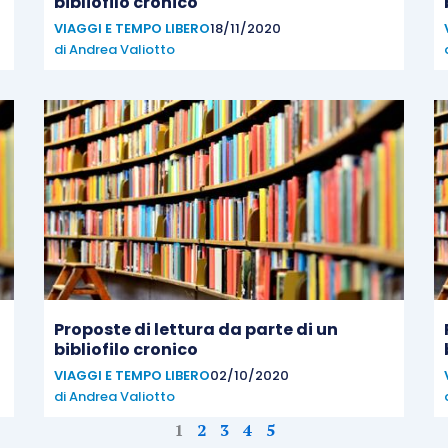
bibliofilo cronico
VIAGGI E TEMPO LIBERO
18/11/2020
di
Andrea Valiotto
Proposte di lettura da parte di un
bibliofilo cronico
VIAGGI E TEMPO LIBERO
02/10/2020
di
Andrea Valiotto
1
2
3
4
5