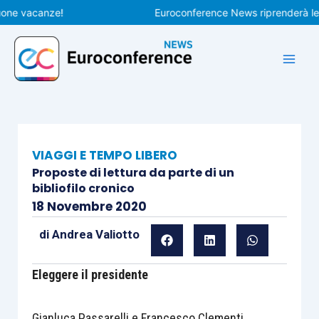
Vai
 vacanze!
Euroconference News riprenderà le pubb
al
contenuto
VIAGGI E TEMPO LIBERO
Proposte di lettura da parte di un
bibliofilo cronico
18 Novembre 2020
di
Andrea Valiotto
Eleggere il presidente
Gianluca Passarelli e Francesco Clementi