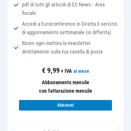
pdf di tutti gli articoli di EC News - Area
confrontarsi con altre istituzioni, con il suo
fiscale
partito e con la campagna elettorale permanente.
Accedi a Euroconference in Diretta il servizio
«In questo senso, eleggere il Presidente vuol dire
di aggiornamento settimanale (in differita)
far venire alla luce la rete di istituzioni che, tra
testo e contesto, fanno del Presidente soltanto
Ricevi ogni mattina la newsletter
uno dei nodi, seppure cruciale evidentemente,
direttamente sulla tua casella di posta
dell’intero sistema politico-istituzionale
americano».
€
9,99
+ IVA
al mese
Abbonamento mensile
con fatturazione mensile
La donna degli alberi
Abbonati
Lorenzo Marone