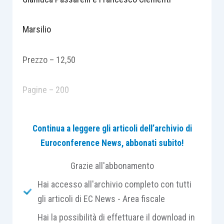
Marsilio
Prezzo – 12,50
Pagine – 200
Il Presidente degli Stati Uniti d’America quale
Continua a leggere gli articoli dell’archivio di
politico più potente al mondo. Questa erronea
Euroconference News, abbonati subito!
interpretazione è smentita dall’analisi e dalla
conoscenza complessiva dell’articolato sistema
Grazie all'abbonamento
costituzionale, istituzionale e politico all’interno
Hai accesso all'archivio completo con tutti
del quale The President non è che uno dei vari
gli articoli di EC News - Area fiscale
checks and balances. Il capo dello stato è
Hai la possibilità di effettuare il download in
certamente importante, ha molti poteri, ma deve