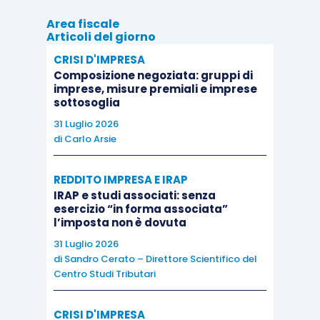
che scambia il vicino per il famoso scrittore Don
Area fiscale
Articoli del giorno
DeLillo e si infastidisce per l’arrivo di figlia e
nipote, alla cui visita avrebbe preferito un
CRISI D'IMPRESA
Composizione negoziata: gruppi di
pomeriggio di serie tv. Con una voce narrante che
imprese, misure premiali e imprese
segue Harvey in ogni momento, Cline irrompe
sottosoglia
nella cronaca, reinventa alcuni episodi e allude ad
31 Luglio 2026
di
Carlo Arsie
altri. Riuscendo, con maestria e formidabile
finezza psicologica, a trasformare un celebre
REDDITO IMPRESA E IRAP
caso giudiziario in un racconto universale e
IRAP e studi associati: senza
senza tempo.
esercizio “in forma associata”
l’imposta non è dovuta
31 Luglio 2026
di
Sandro Cerato – Direttore Scientifico del
Centro Studi Tributari
Ho visto l’abisso
CRISI D'IMPRESA