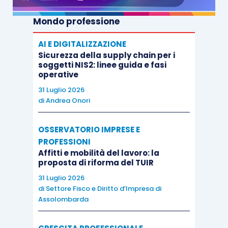
Moro offre ai suoi lettori spunti straordinari sulle
Mondo professione
inevitabili montagne russe della vita. Che
l’alpinismo può insegnarci ad affrontare.
AI E DIGITALIZZAZIONE
Sicurezza della supply chain per i
soggetti NIS2: linee guida e fasi
operative
31 Luglio 2026
Il piacere di scoprire
di
Andrea Onori
OSSERVATORIO IMPRESE E
Richard P. Feynman
PROFESSIONI
Affitti e mobilità del lavoro: la
Adelphi
proposta di riforma del TUIR
31 Luglio 2026
di
Settore Fisco e Diritto d’Impresa di
Prezzo – 14,00
Assolombarda
Pagine – 285