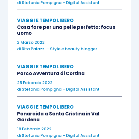
e a rifiorire, anche la donna si rimette in cammino.
di
Stefania Pompigna – Digital Assistant
Arriverà un altro inverno, ma ora il Monte la
chiama. Un romanzo lirico e poetico sulla forza
VIAGGI E TEMPO LIBERO
Cosa fare per una pelle perfetta: focus
d’animo che, a volte senza saperlo, custodiamo
uomo
dentro di noi. Un invito a coltivare la bellezza del
2 Marzo 2022
minuscolo e dell’essenziale, a preoccuparsi
di
Rita Palazzi – Style e beauty blogger
anche per ciò che verrà e che è altro da noi. Una
piccola intima rivoluzione, quella di una donna
VIAGGI E TEMPO LIBERO
che con un gesto antico sovverte il suo – e il
Parco Avventura di Cortina
nostro – stare al mondo.
25 Febbraio 2022
di
Stefania Pompigna – Digital Assistant
VIAGGI E TEMPO LIBERO
Panaraida a Santa Cristina in Val
Harvey
Gardena
18 Febbraio 2022
di
Stefania Pompigna – Digital Assistant
Emma Cline