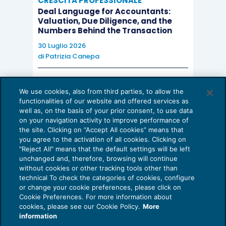
CRESCITA PROFESSIONALE
Deal Language for Accountants:
Valuation, Due Diligence, and the
Una volta un poeta ha detto: “L’universo intero è
Numbers Behind the Transaction
in un bicchiere di vino”. Probabilmente non
30 Luglio 2026
sapremo mai in che senso lo disse, perché i poeti
di
Patrizia Canepa
non scrivono per essere compresi. Ma è vero che
se osserviamo un bicchiere di vino abbastanza
AI E DIGITALIZZAZIONE
We use cookies, also from third parties, to allow the
EU AI Act e studi professionali: le
attentamente vediamo l’intero universo. Ci sono
functionalities of our website and offered services as
scadenze concrete
well as, on the basis of your prior consent, to use data
le cose della fisica: il liquido turbolento e in
on your navigation activity to improve performance of
27 Luglio 2026
evaporazione, in funzione del vento e del tempo, il
the site. Clicking on “Accept All cookies” means that
di
Diego Barberi
e
Stefano Dovier
you agree to the activation of all cookies. Clicking on
riflesso sul vetro del bicchiere, e la nostra
"Reject All" means that the default settings will be left
immaginazione aggiunge gli atomi. Il vetro è un
unchanged and, therefore, browsing will continue
without cookies or other tracking tools other than
distillato di rocce della terra, e nella sua
technical To check the categories of cookies, configure
composizione vediamo i segreti dell’età
or change your cookie preferences, please click on
Cookie Preferences. For more information about
Privacy Policy
dell’universo e l’evoluzione delle stelle. Ci sono i
cookies, please see our Cookie Policy.
More
Cookie Policy
fermenti, gli enzimi, i substrati e i prodotti… E se
information