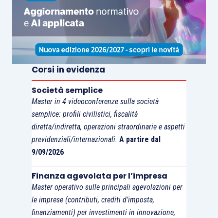
cordata Tamara Lunger, annuncia la sua nuova
spedizione, una delle più emozionanti: seguirà le
tracce di Messner e Kammerlander, dal 1984
rimaste intonse, che in un’unica traversata
conquistarono i due ottomila Gasherbrun II e
Corsi in evidenza
Gasherbrun I. Il sogno verticale di Simone è una
Società semplice
sfida ancora più ardita: lo farà in inverno, con
Master in 4 videoconferenze sulla società
equipaggiamento leggero, senza aiuti meccanici.
semplice: profili civilistici, fiscalità
Ad attenderlo però c’è un ghiacciaio che –
diretta/indiretta, operazioni straordinarie e aspetti
diversamente da quando lo aveva visto in passato
previdenziali/internazionali.
A partire dal
– con i cambiamenti climatici e i terremoti si è
9/09/2026
trasformato in un infernale labirinto di crepacci.
Finanza agevolata per l’impresa
Nonostante la sua estrema prudenza, in un attimo
Master operativo sulle principali agevolazioni per
Moro viene inghiottito nelle viscere di ghiaccio,
le imprese (contributi, crediti d’imposta,
come in un volo da un palazzo di sette piani, e
finanziamenti) per investimenti in innovazione,