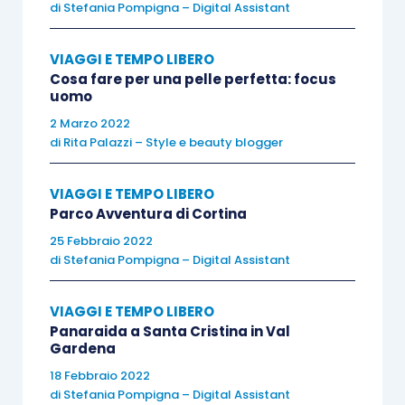
un filo. Tra padre e figlia si instaura un dialogo
di
Stefania Pompigna – Digital Assistant
silenzioso, fatto di presenza e di musiche
ascoltate insieme. Tra queste, le canzoni e il tip
VIAGGI E TEMPO LIBERO
Cosa fare per una pelle perfetta: focus
tap di Gene Kelly, l’unico in grado di indurre sulle
uomo
palpebre di Inés quello che sembra un accenno di
2 Marzo 2022
vitalità. La speranza, sempre più labile, di trovare
di
Rita Palazzi – Style e beauty blogger
una cura in grado di svegliarla, un giorno viene
inaspettatamente riaccesa da Malaguti, uomo
VIAGGI E TEMPO LIBERO
equivoco e affascinante che propone a Gonzalo
Parco Avventura di Cortina
di lavorare per lui, o meglio per la sua anziana
25 Febbraio 2022
di
Stefania Pompigna – Digital Assistant
padrona. In cambio della promessa di ricoverare
Inés in una clinica esclusiva, Gonzalo abbandona
VIAGGI E TEMPO LIBERO
la vecchia occupazione per passare alle
Panaraida a Santa Cristina in Val
dipendenze della Signorina Marisòl. Capostipite
Gardena
di una potente famiglia, la donna vive in una
18 Febbraio 2022
grande villa in collina, senza mai uscire dalla sua
di
Stefania Pompigna – Digital Assistant