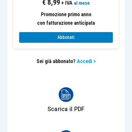
€
8,99
+ IVA
propria idea, come quando il lettore di un
al mese
romanzo giallo è invitato a gareggiare con il
Promozione primo anno
detective e arrivare per proprio conto a una
con fatturazione anticipata
conclusione.
Abbonati
Sei già abbonato?
Accedi >
L’incanto del pesce luna
Ade Zeno
Bollati Boringhieri
Scarica il PDF
Prezzo – 16,50