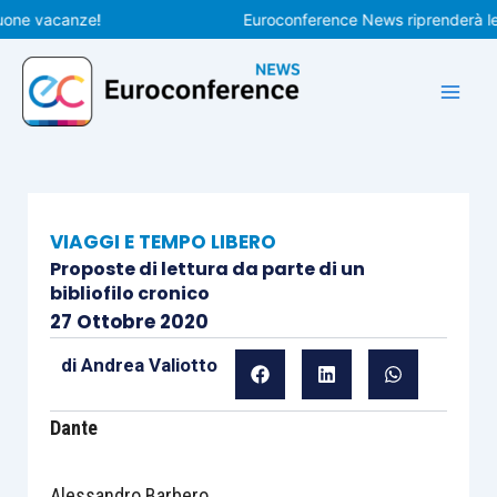
Vai
 vacanze!
Euroconference News riprenderà le pubb
al
contenuto
VIAGGI E TEMPO LIBERO
Proposte di lettura da parte di un
bibliofilo cronico
27 Ottobre 2020
di
Andrea Valiotto
Dante
Alessandro Barbero