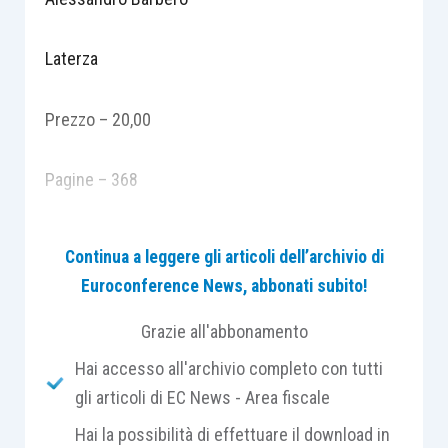
Laterza
Prezzo – 20,00
Pagine – 368
Un uomo del Medioevo, immerso nel suo tempo.
Continua a leggere gli articoli dell’archivio di
Questo il Dante che ci racconta un grande
Euroconference News, abbonati subito!
storico in pagine di vivida bellezza. Dante è
l’uomo su cui, per la fama che lo accompagnava
Grazie all'abbonamento
già in vita, sappiamo forse più cose che su
Hai accesso all'archivio completo con tutti
qualunque altro uomo di quell’epoca, e che ci ha
gli articoli di EC News - Area fiscale
lasciato la sua testimonianza personale su cosa
Hai la possibilità di effettuare il download in
significava, allora, essere un giovane uomo