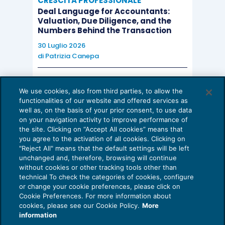
CRESCITA PROFESSIONALE
del suo appartamento sono tutto ciò di cui ha
Deal Language for Accountants:
bisogno per dirsi felice. Finché qualcosa inceppa
Valuation, Due Diligence, and the
Numbers Behind the Transaction
questo meccanismo, che ha sempre funzionato
alla perfezione. Una strana sensazione lo spinge
30 Luglio 2026
di
Patrizia Canepa
a interrogarsi sul vuoto che gli prende lo
stomaco e non lo lascia respirare. Un vuoto a cui
AI E DIGITALIZZAZIONE
non sa dare un nome, ma che gli impedisce di
We use cookies, also from third parties, to allow the
EU AI Act e studi professionali: le
functionalities of our website and offered services as
godersi la routine con la serenità di prima. È per
scadenze concrete
well as, on the basis of your prior consent, to use data
questo che Lorenzo non trova altra soluzione al
on your navigation activity to improve performance of
27 Luglio 2026
the site. Clicking on “Accept All cookies” means that
di
Diego Barberi
e
Stefano Dovier
suo malessere se non quella di allontanarsi per
you agree to the activation of all cookies. Clicking on
un po’. Di partire per l’India con un gruppo di
"Reject All" means that the default settings will be left
unchanged and, therefore, browsing will continue
sconosciuti, una realtà così poco familiare da
without cookies or other tracking tools other than
consentirgli di prendere la giusta distanza per
technical To check the categories of cookies, configure
or change your cookie preferences, please click on
rimettere ordine dentro sé stesso. Ciò che non si
Cookie Preferences. For more information about
Privacy Policy
aspetta è di restare affascinato da uno dei suoi
cookies, please see our Cookie Policy.
More
Cookie Policy
information
compagni di viaggio: Zoe, una ragazza dai lunghi