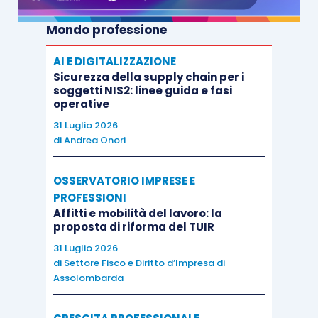
Dopo la solitudine
Mondo professione
AI E DIGITALIZZAZIONE
Antonella Frontani
Sicurezza della supply chain per i
soggetti NIS2: linee guida e fasi
operative
Garzanti
31 Luglio 2026
di
Andrea Onori
Prezzo – 18,00
OSSERVATORIO IMPRESE E
Pagine – 204
PROFESSIONI
Affitti e mobilità del lavoro: la
proposta di riforma del TUIR
Lorenzo è convinto che la propria vita sia
31 Luglio 2026
impeccabile così com’è. Una quotidianità scandita
di
Settore Fisco e Diritto d’Impresa di
Assolombarda
da rituali rassicuranti, il lavoro di insegnante al
Conservatorio, due amici intimi e il microcosmo