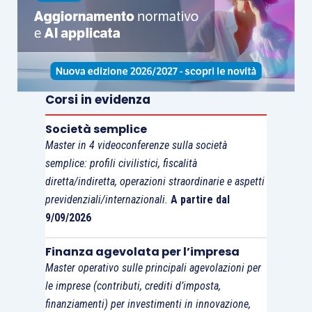
l’ombra. Da quando Jakub ha ucciso con
sanguinaria crudeltà il mite padre di Moises, il
ragazzo è una specie di specchio del travolgente
criminale, in un rapporto odio-identificazione
Corsi in evidenza
difficile da decifrare. Del boss avventuroso, il
fragile ragazzino ebreo testimonia, ammirato e
Società semplice
schifato, gli atti e le passioni di una vita avida, in
Master in 4 videoconferenze sulla società
un continuo di episodi e figure travagliate, ebrei e
semplice: profili civilistici, fiscalità
non ebrei, nessuna delle quali solo comprimaria
diretta/indiretta, operazioni straordinarie e aspetti
ma sempre caratterizzata da una propria storia (il
previdenziali/internazionali.
A partire dal
9/09/2026
capomafia, la tenutaria del bordello, la moglie
ebrea borghese, l’amante polacca aristocratica, il
Finanza agevolata per l’impresa
fratello sionista idealista, il killer mostruoso con
Master operativo sulle principali agevolazioni per
il suo demone, e i molti minori che compongono
le imprese (contributi, crediti d’imposta,
lo sfondo sociale). Soprattutto Moises avverte
finanziamenti) per investimenti in innovazione,