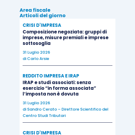
comune. Ha il cinismo più feroce, ed è al
Area fiscale
contempo gravido di delicatezza e commozione.
Articoli del giorno
Ade Zeno, tra i migliori narratori italiani della sua
CRISI D'IMPRESA
generazione, ha scritto un libro spericolato e
Composizione negoziata: gruppi di
malinconico sul confine tra ciò che conosciamo e
imprese, misure premiali e imprese
sottosoglia
ciò che ci spaventa. Tra quelli che sono i morti
31 Luglio 2026
ancora vivi, e i vivi che hanno smesso di esserlo
di
Carlo Arsie
da un po’. Tra i mostri che escono allo scoperto, e
quelli che dicono di essere normali.
REDDITO IMPRESA E IRAP
IRAP e studi associati: senza
esercizio “in forma associata”
l’imposta non è dovuta
31 Luglio 2026
Il re di Varsavia
di
Sandro Cerato – Direttore Scientifico del
Centro Studi Tributari
Szczepan Twardoch
CRISI D'IMPRESA