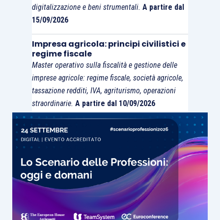
del «re di Varsavia» quel «nucleo oscuro» che
digitalizzazione e beni strumentali.
A partire dal
15/09/2026
rende in fondo contraddittorio ogni suo
successo. E che preannuncia qualcosa di
Impresa agricola: principi civilistici e
terribilmente triste e sorprendente. Il re di
regime fiscale
Varsavia è un romanzo criminale; è un romanzo
Master operativo sulla fiscalità e gestione delle
storico sulla Varsavia antisemita e capitale
imprese agricole: regime fiscale, società agricole,
tassazione redditi, IVA, agriturismo, operazioni
dell’ebraismo, divisa tra l’aspirazione a metropoli
straordinarie.
A partire dal 10/09/2026
europea e un autoritarismo provinciale, mentre
scivola verso la tragedia; è un romanzo morale,
sull’assuefazione alla violenza e su quanta e
quale ne è giustificata dalla voglia di rivalsa di chi
è oppresso; ed è un romanzo politico, sulle radici
della nazione di Israele.