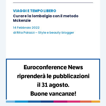
dopo l’esperienza originaria dell’odio».
VIAGGI E TEMPO LIBERO
Curare la lombalgia con il metodo
Mckenzie
14 Febbraio 2022
di
Rita Palazzi – Style e beauty blogger
Le ceneri di Londra
Andrew Taylor
Neri Pozza
Prezzo – 19,00
Pagine – 384
Londra, 1666. Divampato nella bottega di un