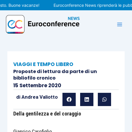
Vai
. Buone vacanze!
Euroconference News riprenderà le pubblicaz
al
contenuto
VIAGGI E TEMPO LIBERO
Proposte di lettura da parte di un
bibliofilo cronico
15 Settembre 2020
di
Andrea Valiotto
Della gentilezza e del coraggio
Gianrico Carofiglio