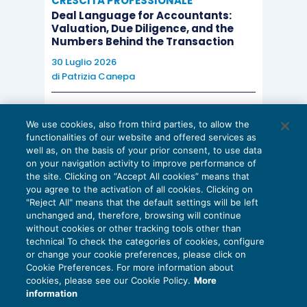
CRESCITA PROFESSIONALE
in fondo egoisti, ritrae senza sconti la borghesia
Deal Language for Accountants:
italiana di poche qualità sullo scorcio del nuovo
Valuation, Due Diligence, and the
Numbers Behind the Transaction
millennio. Eppure attraverso le piccole miserie e
le visionarie accensioni che segnano il percorso
30 Luglio 2026
di
Patrizia Canepa
dei due amanti ci restituisce l’ardore di una
donna e di un uomo animati da una profonda fede
AI E DIGITALIZZAZIONE
nelle parole, ci parla di un bisogno di intensità
We use cookies, also from third parties, to allow the
EU AI Act e studi professionali: le
functionalities of our website and offered services as
che ci commuove e ci riguarda, costruisce
scadenze concrete
well as, on the basis of your prior consent, to use data
un’accorata indagine letteraria sulla possibilità di
on your navigation activity to improve performance of
27 Luglio 2026
the site. Clicking on “Accept All cookies” means that
di
Diego Barberi
e
Stefano Dovier
un grande amore oggi.
you agree to the activation of all cookies. Clicking on
"Reject All" means that the default settings will be left
unchanged and, therefore, browsing will continue
without cookies or other tracking tools other than
technical To check the categories of cookies, configure
or change your cookie preferences, please click on
L’ultimo marinaio
Cookie Preferences. For more information about
Privacy Policy
cookies, please see our Cookie Policy.
More
Cookie Policy
information
Andrea Ricolfi