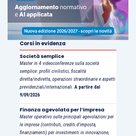
forza e più che mai determinata a rintracciare il
padre che non vede da anni, James Marwood
navigherà nelle acque agitate e pericolose di una
delle più turbolente epoche della storia inglese.
Corsi in evidenza
Società semplice
Master in 4 videoconferenze sulla società
Le regole degli amanti
semplice: profili civilistici, fiscalità
diretta/indiretta, operazioni straordinarie e aspetti
previdenziali/internazionali.
A partire dal
Yari Selvetella
9/09/2026
Bompiani
Finanza agevolata per l’impresa
Master operativo sulle principali agevolazioni per
le imprese (contributi, crediti d’imposta,
Prezzo – 18,00
finanziamenti) per investimenti in innovazione,