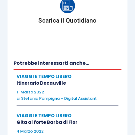
per le idee, le imprevedibili possibilità della
politica. Un breviario denso, lieve e necessario.
Scarica il Quotidiano
Il gesto di Caino
Potrebbe interessarti anche...
Massimo Recalcati
VIAGGI E TEMPO LIBERO
Itinerario Decauville
Einaudi
11 Marzo 2022
di
Stefania Pompigna – Digital Assistant
Prezzo – 14,00
VIAGGI E TEMPO LIBERO
Gita al forte Barba di Fior
Pagine – 92
4 Marzo 2022