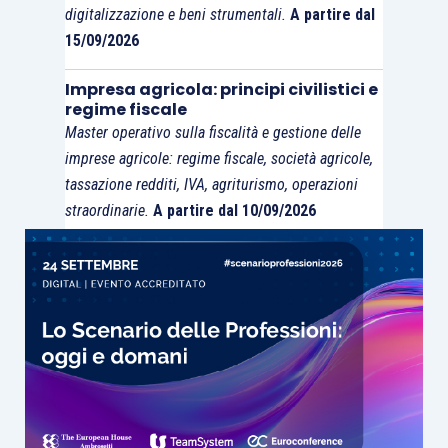
digitalizzazione e beni strumentali.
A partire dal
Pagine – 320
15/09/2026
Innamorarsi da adulti è quasi sempre difficile.
Impresa agricola: principi civilistici e
regime fiscale
Quel sentimento irragionevole e luminoso
Master operativo sulla fiscalità e gestione delle
espone al rischio del ridicolo, mette di fronte a
imprese agricole: regime fiscale, società agricole,
scelte importanti. È quello che accade ai
tassazione redditi, IVA, agriturismo, operazioni
protagonisti di questo libro. Se, come scrive
straordinarie.
A partire dal 10/09/2026
Javier Cercas, il romanzo è il genere delle
domande, dal momento in cui si incontrano le vite
di Iole e Sandro gravitano intorno a un solo
interrogativo: come proteggere la felicità
dell’amore dallo scorrere del tempo? Per
superbia o per leggerezza, Iole e Sandro credono
di avere una risposta da cui partire: sanno che
cosa non vogliono. Desiderano fuggire la noia