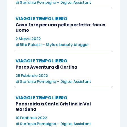
di
Stefania Pompigna – Digital Assistant
«Il gesto di Caino è senza pietà: uccide il fratello
spargendo il suo sangue sulla terra. Non lascia
VIAGGI E TEMPO LIBERO
Cosa fare per una pelle perfetta: focus
speranza, non consente il dialogo, non ritarda la
uomo
violenza efferata dell’odio. È da questo gesto che
2 Marzo 2022
la storia dell’uomo ha inizio. Sappiamo che
di
Rita Palazzi – Style e beauty blogger
l’amore per il prossimo è l’ultima parola e la più
fondamentale a cui approda il logos biblico. Ma
VIAGGI E TEMPO LIBERO
non è stata la sua prima parola. Essa viene dopo il
Parco Avventura di Cortina
gesto di Caino. Potremmo pensare che l’amore
25 Febbraio 2022
di
Stefania Pompigna – Digital Assistant
per il prossimo sia una risposta a questo gesto
tremendo? Potremmo pensare che l’amore per il
VIAGGI E TEMPO LIBERO
prossimo si possa raggiungere solo passando
Panaraida a Santa Cristina in Val
necessariamente attraverso il gesto distruttivo
Gardena
di Caino? Quello che è certo è che nella
18 Febbraio 2022
narrazione biblica l’amore per il prossimo viene
di
Stefania Pompigna – Digital Assistant