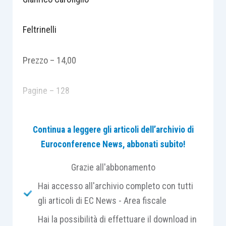
Feltrinelli
Prezzo – 14,00
Pagine – 128
La qualità della vita democratica scaturisce
Continua a leggere gli articoli dell’archivio di
innanzitutto dalla capacità di porre e di porsi
Euroconference News, abbonati subito!
buone domande, dalla capacità di dubitare. E
questo vale tanto per chi il potere ce l’ha quanto,
Grazie all'abbonamento
forse soprattutto, per chi apparentemente non
Hai accesso all'archivio completo con tutti
ce l’ha. Cioè noi. Perché i cittadini hanno un
gli articoli di EC News - Area fiscale
potere nascosto, che li distingue dai sudditi e
Hai la possibilità di effettuare il download in
che deriva proprio dall’esercizio della critica e