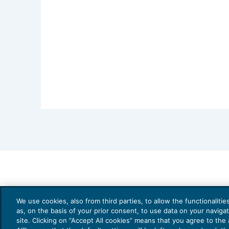
quelle che abbiamo solo in custodia e ch
dimensione pubblica, infine, per ripensare
guida del paese e rimettere al centro le 
equilibrio tra libertà individuale e ben
leggerezza come condizione di progress
traccia di rigenerazione personale e col
i sensi in una nuova capacità di scorger
camminare, «a un ritmo diverso, meno
sgombra, più in pace con se stessi e perci
Il libraio di Venezia
We use cookies, also from third parties, to allow the functionaliti
as, on the basis of your prior consent, to use data on your naviga
Giovanni Montanaro
site. Clicking on “Accept All cookies” means that you agree to the a