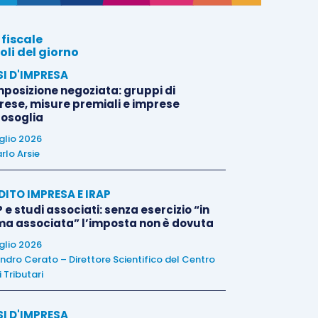
 fiscale
oli del giorno
SI D'IMPRESA
posizione negoziata: gruppi di
rese, misure premiali e imprese
tosoglia
uglio 2026
rlo Arsie
DITO IMPRESA E IRAP
 e studi associati: senza esercizio “in
ma associata” l’imposta non è dovuta
uglio 2026
ndro Cerato – Direttore Scientifico del Centro
 Tributari
SI D'IMPRESA