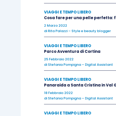
dominio, con uno stile tanto poetico 
VIAGGI E TEMPO LIBERO
componente fantastica che dona a que
Cosa fare per una pelle perfetta:
West al suo meglio: il brio, la finezza
2 Marzo 2022
concentrati in un romanzo delizioso.
di
Rita Palazzi – Style e beauty blogger
VIAGGI E TEMPO LIBERO
Parco Avventura di Cortina
25 Febbraio 2022
Le regole del camm
di
Stefania Pompigna – Digital Assistant
Antonio Polito
VIAGGI E TEMPO LIBERO
Panaraida a Santa Cristina in Val
Marsilio
18 Febbraio 2022
di
Stefania Pompigna – Digital Assistant
Prezzo – 17,00
VIAGGI E TEMPO LIBERO