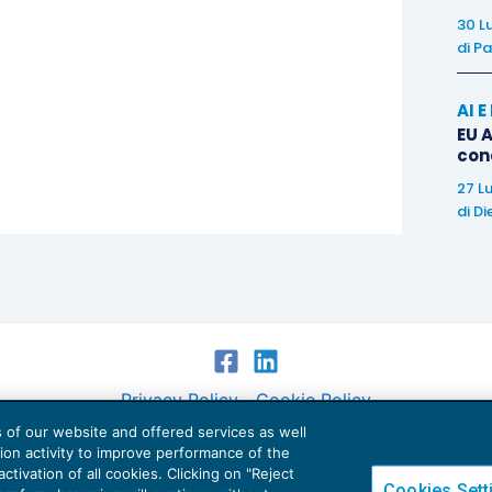
e richiedono le nostre cure (la natura, la terra). La
30 L
di
Pa
 il ruolo della politica e delle classi dirigenti alla
responsabilità verso chi ci vive accanto, il delicato
AI 
essere comune, la frugalità come leva di crescita, la
EU A
o, la fratellanza come riscoperta dell’altro. Una
con
lettiva, per trasformare un’esperienza fatta di e con
27 L
e il senso, il significato e la direzione del nostro
di
Di
 frenetico, con un passo più lieve, la mente più
ò più utili agli altri».
Privacy Policy
Cookie Policy
es of our website and offered services as well
Euroconference NEWS è una testata registrata al Tribunale di Milano Reg. n. 8556/2026
tion activity to improve performance of the
Direttore responsabile Sandro Cerato
ctivation of all cookies. Clicking on "Reject
Cookies Sett