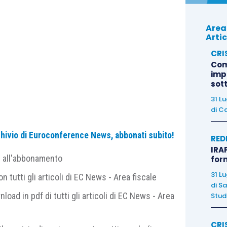
Area
Artic
CRI
Com
imp
sot
31 L
di
Ca
a di Sala, signora di Colorno (1550-1612), fu per
archivio di Euroconference News, abbonati subito!
RED
irate del suo tempo. «Donna, per cui Amor trionfa e
IRAP
 fu cantata dai poeti e ricercata dalle corti dove
e all'abbonamento
for
 grazie alla sua inclinazione al divertimento. Fu
31 L
 tutti gli articoli di EC News - Area fiscale
 sconfinavano spesso in incontri licenziosi, da lei
di
Sa
nload in pdf di tutti gli articoli di EC News - Area
Studi
ungamente impegnata in complesse controversie
lorno, per il quale si scontrò con l’ambizione di
CRI