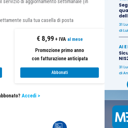
il servizio di aggiornamento settimanale (in
 Farnese. Nel 1612 finì per rimanere implicata in
Segn
avversi alle mire del duca, e come loro arrestata,
qual
del
rettamente sulla tua casella di posta
31 L
di
Lu
€
8,99
+ IVA
al mese
AI 
Promozione primo anno
Sicu
NIS2
con fatturazione anticipata
31 L
Abbonati
di
An
 abbonato?
Accedi >