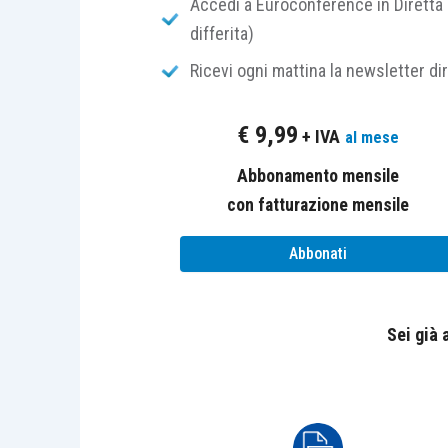
Accedi a Euroconference in Diretta 
incamerarlo del duca di Parma Ranuccio
differita)
una congiura di altri nobili parmensi 
processata e infine giustiziata.
Ricevi ogni mattina la newsletter di
€
9,99
+ IVA
al mese
Abbonamento mensile
Quel prodigio di Harriet Hume
con fatturazione mensile
Rebecca West
Abbonati
Fazi
Sei già
Prezzo – 262
Pagine – 18,00