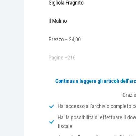
Gigliola Fragnito
Il Mulino
Prezzo – 24,00
Pagine –216
Barbara Sanseverino Sanvitale, contess
Continua a leggere gli articoli dell’
bellezza e spirito fra le donne più amm
regna», come la celebrò Torquato Tasso,
Grazi
era «il condimento di ogni passatempo»
Hai accesso all'archivio completo con
organizzatrice instancabile di feste che
Hai la possibilità di effettuare il dow
stessa favoriti. In pari tempo fu l
fiscale
soprattutto circa l’amato feudo di Co