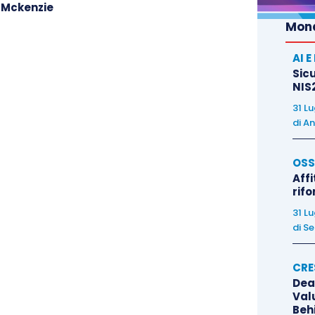
o Mckenzie
Mond
AI 
i aggiriamo senza una meta. Da troppo tempo lo fa
Sicu
ti, e invece giriamo intorno, senza più qualcuno che
NIS2
nga la bussola in mano e l’orecchio teso. Forse ci
31 L
i consigli, un manuale di istruzioni per costruire
di
An
e per noi sarà più una passeggiata.» Se mettersi in
OSS
a del senso dell’esistenza, ancor più oggi uscire
Affi
a precondizione per ritrovare se stessi e l’importanza
rif
incidenti e scoperte, l’autore ci accompagna in un
31 L
iano a ogni passo. Quella materiale, sul Cammino di
di
Se
sino, nell’Italia dei borghi e dei paesi, solo
le, alla ricerca dei valori alla base dell’Europa
CRE
Dea
i nell’esperienza delle comunità monastiche, per
Val
 che ci appartengono (la casa, le memorie) e con
Beh