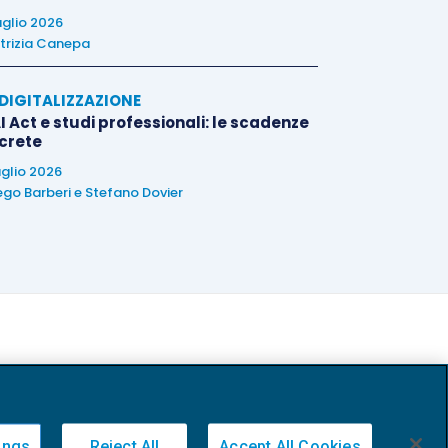
uglio 2026
trizia Canepa
E DIGITALIZZAZIONE
I Act e studi professionali: le scadenze
crete
uglio 2026
ego Barberi
e
Stefano Dovier
ings
Reject All
Accept All Cookies