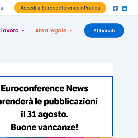
ta
Accedi a EuroconferenceinPratica
 lavoro
Area legale
Abbonati