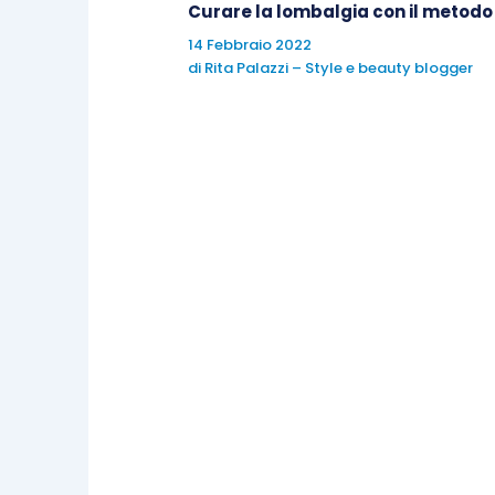
Curare la lombalgia con il metod
Pagine – 176
14 Febbraio 2022
di
Rita Palazzi – Style e beauty blogger
«Spesso nella vita di tutti i giorni c
l’Italia: pensiamo di stare andando avan
studi le mappe, cerchi indicazioni, te
serve proprio una guida, un vademecum d
l’Italia che sarà.» «D’ora in poi nient
cammino è da sempre sinonimo di ricerc
dai propri confini, fisici e mentali, è l
della comunità. Raccontando incontri, 
viaggio a più dimensioni che si intrecc
san Benedetto, da Norcia a Montecas
apparentemente minore. Quella spiritua
cristiana che affondano le loro radic
interrogarci sul rapporto con le cose