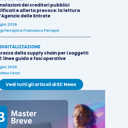
alazioni dei creditori pubblici
ificati e allerta precoce: la lettura
l’Agenzia delle Entrate
uglio 2026
igi Ferrajoli
e
Francesco Ferrajoli
E DIGITALIZZAZIONE
rezza della supply chain per i soggetti
: linee guida e fasi operative
uglio 2026
drea Onori
Vedi tutti gli articoli di EC News