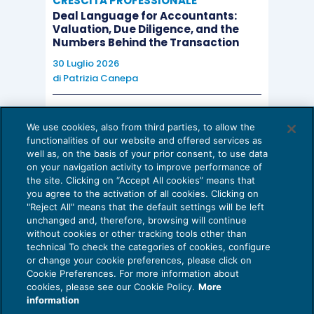
CRESCITA PROFESSIONALE
Deal Language for Accountants:
Valuation, Due Diligence, and the
Prezzo – 13,00
Numbers Behind the Transaction
30 Luglio 2026
Pagine – 128
di
Patrizia Canepa
Nel vuoto della quarantena, la bora pulisce l’aria, il
AI E DIGITALIZZAZIONE
We use cookies, also from third parties, to allow the
EU AI Act e studi professionali: le
mondo è sfebbrato, respira. La casa miagola,
functionalities of our website and offered services as
scadenze concrete
well as, on the basis of your prior consent, to use data
geme, rimbomba come un pianoforte pieno di
on your navigation activity to improve performance of
27 Luglio 2026
vento mentre la città stessa vibra come un
the site. Clicking on “Accept All cookies” means that
di
Diego Barberi
e
Stefano Dovier
you agree to the activation of all cookies. Clicking on
sismografo su linee di faglia. E un mattino Rumiz
"Reject All" means that the default settings will be left
sale per una botola fin sul tetto, che diventa il
unchanged and, therefore, browsing will continue
without cookies or other tracking tools other than
suo veliero. Lì il suo sguardo si fa aeronautico, gli
technical To check the categories of cookies, configure
spalanca la visione della catastrofe e allo stesso
or change your cookie preferences, please click on
Cookie Preferences. For more information about
Privacy Policy
tempo del potenziale di intelligenza e solidarietà
cookies, please see our Cookie Policy.
More
Cookie Policy
che può ancora evitarla. Gli svela un’Europa col
information