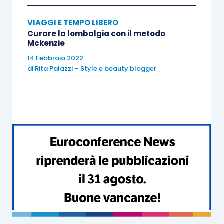
sentimento fraterno, che gli uomini devono poter
VIAGGI E TEMPO LIBERO
contare per vincere l’eterna lotta contro il loro
Curare la lombalgia con il metodo
destino.
Mckenzie
14 Febbraio 2022
di
Rita Palazzi – Style e beauty blogger
Salire in montagna
Luca Mercalli
Einaudi
Prezzo – 17,50
Pagine – 208