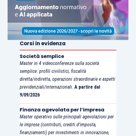
Fazi
Prezzo – 16,50
Pagine – 780
Corsi in evidenza
Società semplice
Thomas Cromwell era il figlio di un fabbro di
Master in 4 videoconferenze sulla società
Putney. Un uomo capace di redigere un contratto
semplice: profili civilistici, fiscalità
e addestrare un falco, di disegnare una mappa e
diretta/indiretta, operazioni straordinarie e aspetti
sedare una rissa, di arredare una casa e
previdenziali/internazionali.
A partire dal
corrompere una giuria. Architetto machiavellico
9/09/2026
del regno di Enrico VIII e artefice dei destini della
Finanza agevolata per l’impresa
dinastia dei Tudor, il protagonista del
Master operativo sulle principali agevolazioni per
pluripremiato romanzo di Hilary Mantel emerge
le imprese (contributi, crediti d’imposta,
qui in tutta la sua contraddittoria umanità.
finanziamenti) per investimenti in innovazione,