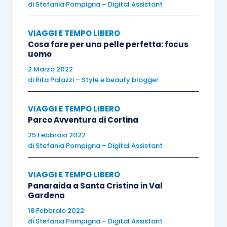
prima volta in volume. Di intervento in intervento
di
Stefania Pompigna – Digital Assistant
lo scrittore descrive e affronta quella che
definisce la “crisi dell’uomo”, si sforza di
VIAGGI E TEMPO LIBERO
Cosa fare per una pelle perfetta: focus
restituire voce e dignità a coloro che ne sono
uomo
stati privati da mezzo secolo di rumore e rabbia.
2 Marzo 2022
Sono discorsi pieni di un profondo senso di
di
Rita Palazzi – Style e beauty blogger
civiltà. Per Albert Camus, infatti, quella di uomo è
una professione, ritagliata su misura per ogni
VIAGGI E TEMPO LIBERO
individuo, che consiste nell’opporsi al male del
Parco Avventura di Cortina
mondo per diminuirne la sofferenza. E lo scrittore
25 Febbraio 2022
di
Stefania Pompigna – Digital Assistant
non può sottrarsi a questo compito, né a questo
onore: “Preferisco uomini impegnati a letterature
VIAGGI E TEMPO LIBERO
impegnate” scrive Camus nei suoi Taccuini. “Il
Panaraida a Santa Cristina in Val
coraggio nella vita e il talento nelle opere non
Gardena
sono poi così male.” È sottile il distinguo fra
18 Febbraio 2022
cultura e civiltà, ma è sulla seconda, unita al
di
Stefania Pompigna – Digital Assistant