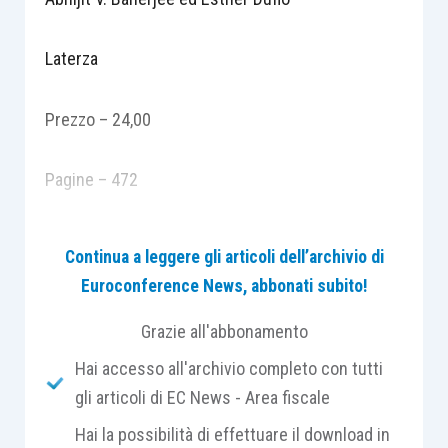
Laterza
Prezzo – 24,00
Pagine – 472
Abbiamo scritto questo libro per aggrapparci alla
Continua a leggere gli articoli dell’archivio di
speranza. Per riepilogare la storia di quello che è
Euroconference News, abbonati subito!
andato storto e perché è andato storto, ma anche
per ricordarci di tutto quello che è andato per il
Grazie all'abbonamento
verso giusto. Un libro che parla sia dei problemi
Hai accesso all'archivio completo con tutti
sia di quello che possiamo fare per rimettere
gli articoli di EC News - Area fiscale
insieme il nostro mondo, se riusciremo a fare una
Hai la possibilità di effettuare il download in
diagnosi onesta. Un libro che racconta dove ha