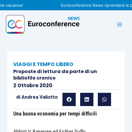
Vai
acanze!
Euroconference News riprenderà le pubbli
al
contenuto
VIAGGI E TEMPO LIBERO
Proposte di lettura da parte di un
bibliofilo cronico
2 Ottobre 2020
di
Andrea Valiotto
Una buona economia per tempi difficili
Abhijit V. Banerjee ed Esther Duflo