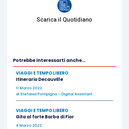
Scarica il Quotidiano
Conferenze e discorsi (1937-1958)
Albert Camus
Potrebbe interessarti anche...
Bompiani
VIAGGI E TEMPO LIBERO
Prezzo – 22,00
Itinerario Decauville
11 Marzo 2022
di
Stefania Pompigna – Digital Assistant
Pagine – 352
VIAGGI E TEMPO LIBERO
Trentaquattro discorsi pubblici pronunciati da
Gita al forte Barba di Fior
Albert Camus dal 1937 al 1958 e raccolti per la
4 Marzo 2022