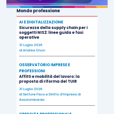
fruscio dei topi nei materassi. La pregnanza della
Mondo professione
scrittura di un’autrice già celeberrima in patria,
che dà ora voce e sostanza al suo capolavoro,
AI E DIGITALIZZAZIONE
dilaga in una decodifica ironica e precisa della
Sicurezza della supply chain per i
soggetti NIS2: linee guida e fasi
corte inglese: fino a mostrarne l’ossatura
operative
segreta, a ribaltarne le prospettive e il canone. E
31 Luglio 2026
a regalarci un affresco storico straordinario.
di
Andrea Onori
OSSERVATORIO IMPRESE E
PROFESSIONI
Affitti e mobilità del lavoro: la
Il veliero sul tetto
proposta di riforma del TUIR
31 Luglio 2026
di
Settore Fisco e Diritto d’Impresa di
Paolo Rumiz
Assolombarda
Feltrinelli