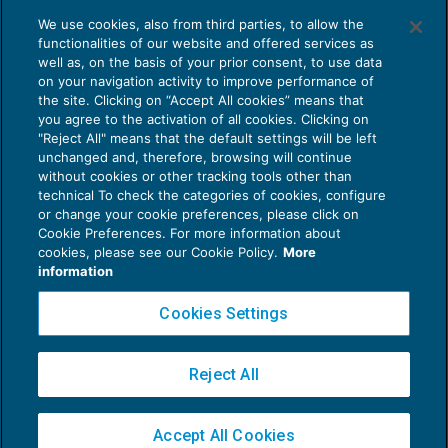
We use cookies, also from third parties, to allow the
functionalities of our website and offered services as
well as, on the basis of your prior consent, to use data
on your navigation activity to improve performance of
the site. Clicking on “Accept All cookies” means that
you agree to the activation of all cookies. Clicking on
"Reject All" means that the default settings will be left
unchanged and, therefore, browsing will continue
without cookies or other tracking tools other than
Proposte di lettura da parte di un
technical To check the categories of cookies, configure
or change your cookie preferences, please click on
bibliofilo cronico
Cookie Preferences. For more information about
VIAGGI E TEMPO LIBERO
25/01/2020
cookies, please see our Cookie Policy.
More
di
Andrea Valiotto
information
1
2
3
4
5
Cookies Settings
Reject All
Accept All Cookies