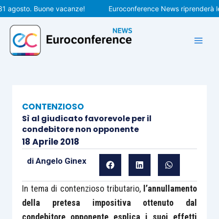
Vai
agosto. Buone vacanze!
Euroconference News riprenderà le pub
al
contenuto
CONTENZIOSO
Sì al giudicato favorevole per il
condebitore non opponente
18 Aprile 2018
di
Angelo Ginex
In tema di contenzioso tributario,
l’annullamento
della pretesa impositiva ottenuto dal
condebitore opponente esplica i suoi effetti