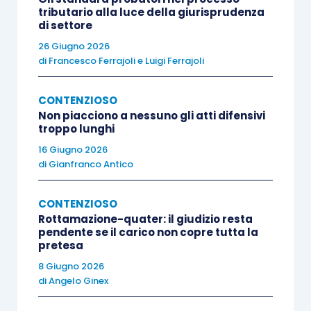
tributario alla luce della giurisprudenza
relativa all’imposta di registro
, giustificato
di settore
dall’esigenza di rendere più agevole e sicuro
26 Giugno 2026
l’adempimento del tributo.
di
Francesco Ferrajoli
e
Luigi Ferrajoli
Successivamente, i medesimi si sono interrogati
CONTENZIOSO
sulla possibilità di applicare la disciplina
Non piacciono a nessuno gli atti difensivi
troppo lunghi
civilistica contenuta nell’
articolo 1306 cod. civ.
16 Giugno 2026
anche alla solidarietà tributaria, chiedendosi se
di
Gianfranco Antico
sia
possibile far prevalere l’effetto del
giudicato pronunciato nei confronti di un
CONTENZIOSO
condebitore opponente su un avviso di
Rottamazione-quater: il giudizio resta
pendente se il carico non copre tutta la
accertamento divenuto definitivo
, in quanto non
pretesa
impugnato dall’altro coobbligato.
8 Giugno 2026
di
Angelo Ginex
Ebbene, la problematica in esame è stata risolta