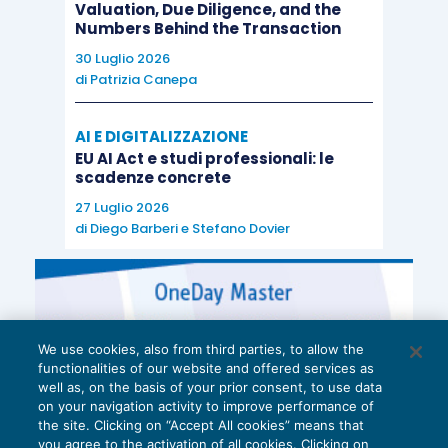
Valuation, Due Diligence, and the
Numbers Behind the Transaction
30 Luglio 2026
di
Patrizia Canepa
AI E DIGITALIZZAZIONE
EU AI Act e studi professionali: le
scadenze concrete
27 Luglio 2026
di
Diego Barberi
e
Stefano Dovier
We use cookies, also from third parties, to allow the
functionalities of our website and offered services as
well as, on the basis of your prior consent, to use data
on your navigation activity to improve performance of
the site. Clicking on “Accept All cookies” means that
you agree to the activation of all cookies. Clicking on