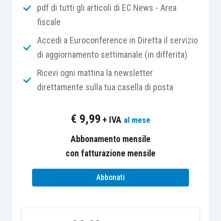
accertato, e quello dichiarato nel contratto.
pdf di tutti gli articoli di EC News - Area
fiscale
L’acquirente, diversamente dal venditore,
Accedi a Euroconference in Diretta il servizio
intentava ricorso innanzi alla competente
di aggiornamento settimanale (in differita)
Commissione tributaria provinciale, la quale
Ricevi ogni mattina la newsletter
rideterminava al ribasso il valore dell’immobile
direttamente sulla tua casella di posta
accertato
dall’Agenzia delle Entrate.
Tale
decisione
, confermata dalla CTR Lombardia e in
€
9,99
+ IVA
al mese
mancanza di ricorso per cassazione,
acquisiva la
forza del
giudicato.
Abbonamento mensile
con fatturazione mensile
Nelle more del processo di primo grado proposto
Abbonati
dall’acquirente avverso il predetto avviso di
rettifica e liquidazione, veniva però
notificata al
venditore
una cartella di pagamento, a seguito