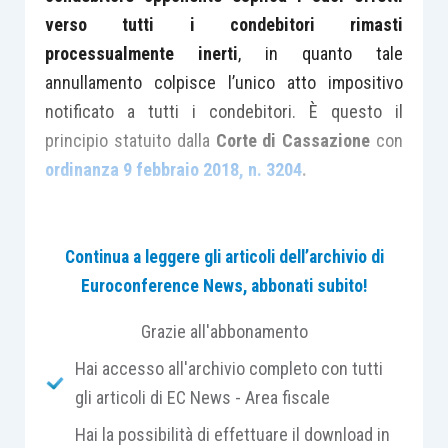
verso tutti i condebitori rimasti
processualmente inerti
, in quanto tale
annullamento colpisce l’unico atto impositivo
notificato a tutti i condebitori. È questo il
principio statuito dalla
Corte di Cassazione
con
ordinanza 9 febbraio 2018, n. 3204
.
Nel caso di specie, l’Agenzia delle Entrate, a
Continua a leggere gli articoli dell’archivio di
seguito di un’attività di controllo avente ad
Euroconference News, abbonati subito!
oggetto una compravendita immobiliare,
notificava, sia al venditore che all’acquirente, un
Grazie all'abbonamento
avviso di rettifica e liquidazione in materia di
Hai accesso all'archivio completo con tutti
imposta di registro, ipotecaria e catastale
,
gli articoli di EC News - Area fiscale
originato dal riscontro di un’incongruenza fra il
valore dell’immobile, cosi come effettivamente
Hai la possibilità di effettuare il download in