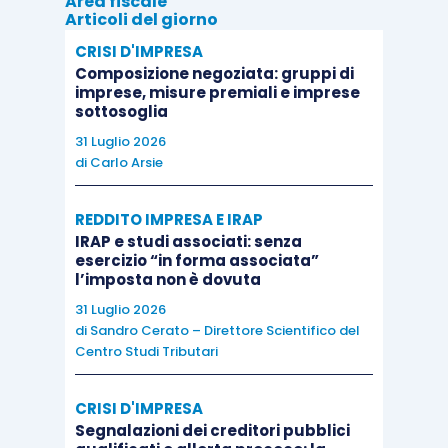
Area fiscale
Articoli del giorno
E pertanto, detto in altri termini,
è possibile
CRISI D'IMPRESA
estendere il giudicato favorevole ottenuto dal
Composizione negoziata: gruppi di
condebitore opponente al coobbligato in solido
imprese, misure premiali e imprese
sottosoglia
rimasto processualmente inerte alla pretesa di
31 Luglio 2026
pagamento.
di
Carlo Arsie
Il
giudicato “riflesso”
, invece,
non può essere
REDDITO IMPRESA E IRAP
fatto valere
, qualora sussista già un
giudicato
IRAP e studi associati: senza
esercizio “in forma associata”
nei confronti del condebitore
.
l’imposta non è dovuta
31 Luglio 2026
di
Sandro Cerato – Direttore Scientifico del
Centro Studi Tributari
CRISI D'IMPRESA
Segnalazioni dei creditori pubblici