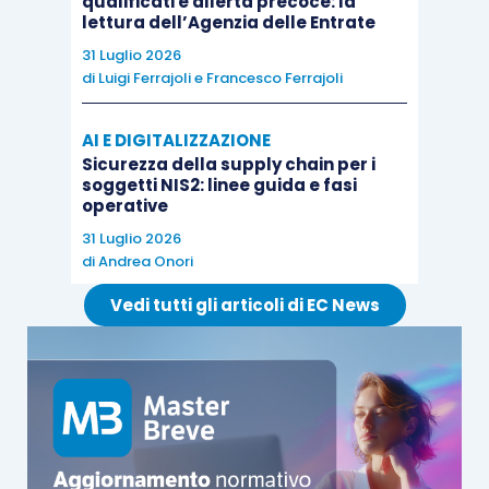
qualificati e allerta precoce: la
lettura dell’Agenzia delle Entrate
31 Luglio 2026
di
Luigi Ferrajoli
e
Francesco Ferrajoli
AI E DIGITALIZZAZIONE
Sicurezza della supply chain per i
soggetti NIS2: linee guida e fasi
operative
31 Luglio 2026
di
Andrea Onori
Vedi tutti gli articoli di EC News