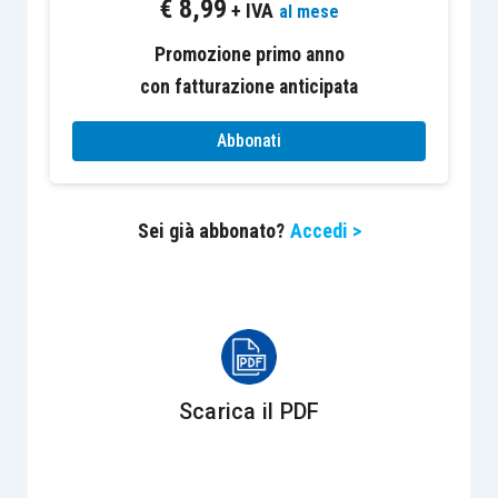
€
8,99
di iscrizione a ruolo, a titolo definitivo, per
+ IVA
al mese
omessa impugnazione delle somme
Promozione primo anno
originariamente richieste.
con fatturazione anticipata
Il venditore
impugnava la cartella di pagamento
,
Abbonati
lamentando la
non definitività
dell’avviso di
rettifica e liquidazione
, stante la pendenza di un
Sei già abbonato?
Accedi >
giudizio su tale atto impositivo, instauratosi a
seguito dell’impugnazione del
coobbligato
in
solido, cioè l’acquirente.
La competente
Commissione tributaria
provinciale
accoglieva le doglianze proposte dal
Scarica il PDF
ricorrente, dichiarando
l’annullamento della
cartella di pagamento opposta.
Pertanto,
l’Agenzia delle Entrate proponeva appello dinanzi