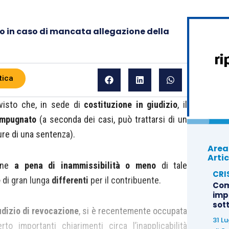
so in caso di mancata allegazione della
tica
visto che, in sede di
costituzione in giudizio
, il
 impugnato
(a seconda dei casi, può trattarsi di un
ure di una sentenza).
Area
Artic
ione
a pena di inammissibilità
o meno
di tale
CRI
e
di gran lunga
differenti
per il contribuente.
Com
imp
sot
udizio di revocazione
, si è recentemente occupata
31 L
o importanti chiarimenti circa l’inapplicabilità