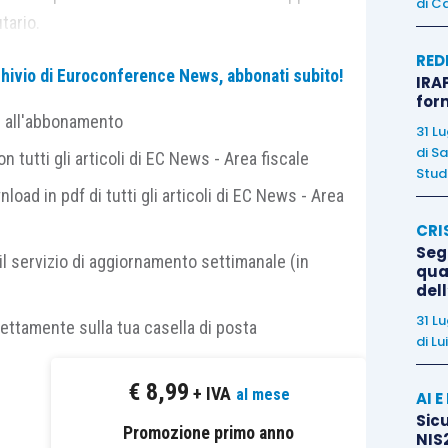
di
Ca
tario.
RED
archivio di Euroconference News, abbonati subito!
IRAP
o che l’
articolo 64 D.Lgs. 546/1992
richiama
for
r quanto concerne i
motivi di revocazione
, mentre
e all'abbonamento
31 L
slativo riproduce, adattandolo al rito tributario,
di
Sa
 tutti gli articoli di EC News - Area fiscale
Studi
nload in pdf di tutti gli articoli di EC News - Area
CRI
Lgs. 546/1992
prevede,
a pena di inammissibilità
,
Segn
tenere tutti gli elementi previsti dall’
articolo 53,
il servizio di aggiornamento settimanale (in
qual
o in appello, e precisamente:
del
31 L
rettamente sulla tua casella di posta
di
Lu
ria a cui è diretto;
€
8,99
+ IVA
al mese
AI 
no partecipato al giudizio e nei cui confronti è
Sicu
Promozione primo anno
NIS2