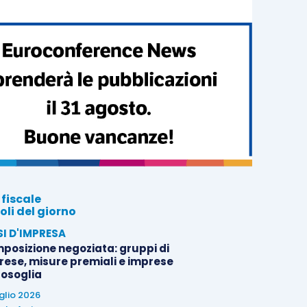
 fiscale
oli del giorno
SI D'IMPRESA
posizione negoziata: gruppi di
rese, misure premiali e imprese
tosoglia
uglio 2026