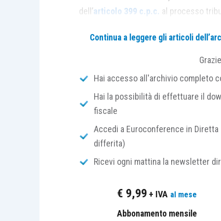
dell’
articolo 399 c.p.c.
al processo tribu
Continua a leggere gli articoli dell’
Sul punto, si rammenta innanzitutt
espressamente l’
articolo 395 c.p.c.
pe
Grazi
l’
articolo 65
del medesimo decreto legi
Hai accesso all'archivio completo con
l’
articolo 398 c.p.c.
.
Hai la possibilità di effettuare il dow
fiscale
Il
secondo comma
dell’
articolo 65 D.
che il ricorso per revocazione debba con
Accedi a Euroconference in Diretta 
comma 1, D.Lgs. 546/1992
per il ricors
differita)
Ricevi ogni mattina la newsletter di
a) l’indicazione della Commissione tributa
€
9,99
+ IVA
al mese
b) l’indicazione delle altre parti che han
Abbonamento mensile
proposto;