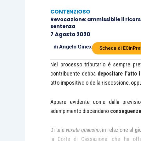
CONTENZIOSO
Revocazione: ammissibile il ricor
sentenza
7 Agosto 2020
di
Angelo Ginex
Scheda di ECinPra
Nel processo tributario è sempre pre
contribuente debba
depositare l’atto
atto impositivo o della riscossione, opp
Appare evidente come dalla previs
adempimento discendano
conseguenz
Di tale
vexata quaestio
, in relazione al
gi
la Corte di Cassazione, che ha offert