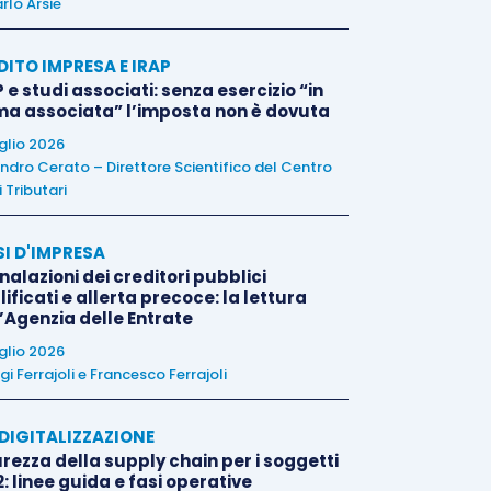
rlo Arsie
DITO IMPRESA E IRAP
 e studi associati: senza esercizio “in
ma associata” l’imposta non è dovuta
uglio 2026
ndro Cerato – Direttore Scientifico del Centro
 Tributari
SI D'IMPRESA
alazioni dei creditori pubblici
ificati e allerta precoce: la lettura
l’Agenzia delle Entrate
uglio 2026
igi Ferrajoli
e
Francesco Ferrajoli
E DIGITALIZZAZIONE
rezza della supply chain per i soggetti
: linee guida e fasi operative