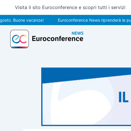
Vai
Visita il sito Euroconference e scopri tutti i servizi
al
contenuto
 Buone vacanze!
Euroconference News riprenderà le pubblicazi