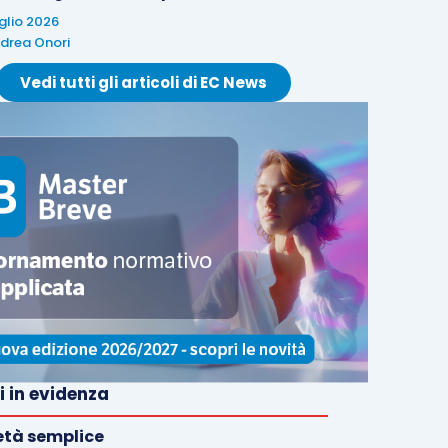
uglio 2026
drea Onori
Vedi tutti gli articoli di EC News
i in evidenza
età semplice