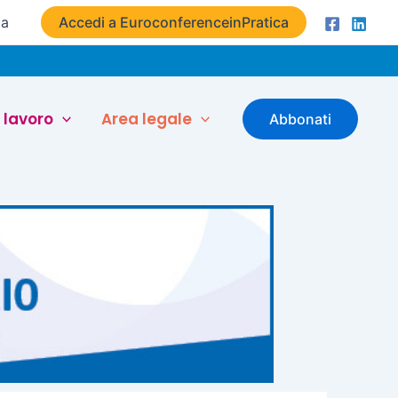
ta
Accedi a EuroconferenceinPratica
 lavoro
Area legale
Abbonati