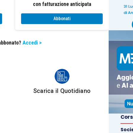
con fatturazione anticipata
31 L
di
An
Abbonati
 abbonato?
Accedi >
 revocazione;
3 e 6 dell’
articolo 395 c.p.c.
; e
Scarica il Quotidiano
la falsità dichiarata o del recupero del
Cors
Soci
 65
citato stabilisce, inoltre, che
«il ricorso per