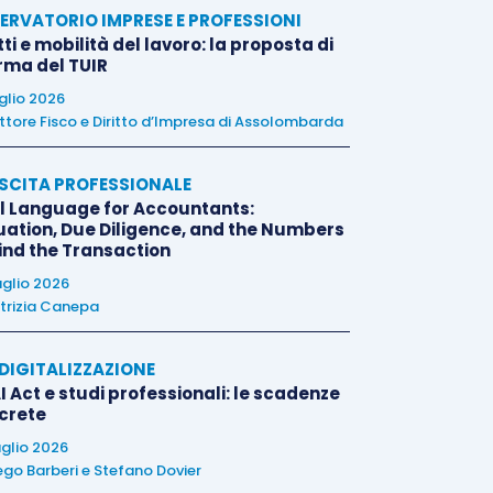
ERVATORIO IMPRESE E PROFESSIONI
tti e mobilità del lavoro: la proposta di
orma del TUIR
uglio 2026
ttore Fisco e Diritto d’Impresa di Assolombarda
SCITA PROFESSIONALE
l Language for Accountants:
uation, Due Diligence, and the Numbers
ind the Transaction
uglio 2026
trizia Canepa
E DIGITALIZZAZIONE
I Act e studi professionali: le scadenze
crete
uglio 2026
ego Barberi
e
Stefano Dovier