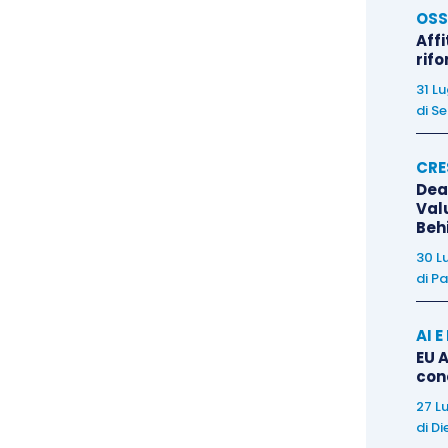
OSS
Affi
rif
a Corte Costituzionale (cfr.,
Corte Cost., sentenze
31 L
zioni processuali tributarie devono essere lette in
di
Se
parti in posizione di parità, evitando irragionevoli
i
previsioni di inammissibilità
, proprio per il loro
CRE
nterpretate
in senso restrittivo
, limitandone cioè
Dea
Val
ore estremo è davvero giustificato.
Beh
30 L
he
«se il p.v.c. è parte integrante dell’atto impugnato,
di
Pa
ente impositore
che deve dimostrare la fondatezza del
zioni effettuate dagli organi di controllo; tant’è vero
AI 
EU A
gnano gli atti impositivi proprio perché non sono
con
ificato»
(cfr.,
Cass. sent. n. 21509/2010
).
27 L
di
Di