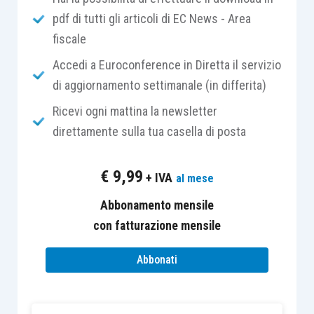
pdf di tutti gli articoli di EC News - Area
dell’atto medesimo
; decorso tale termine senza
fiscale
il raggiungimento di un accordo diviene, quindi,
procedibile il ricorso giurisdizionale.
Accedi a Euroconference in Diretta il servizio
di aggiornamento settimanale (in differita)
Premesso ciò, la Corte di Cassazione,
con
Ricevi ogni mattina la newsletter
l’
ordinanza n. 23523 del 20.09.2019
,
ha ribadito
direttamente sulla tua casella di posta
che nessuna disposizione prevede, ai fini
dell’ammissibilità del ricorso, che i documenti
€
9,99
+ IVA
al mese
allegati a quest’ultimo debbano essere allegati
anche all’
istanza di reclamo
presentata
Abbonamento mensile
all’amministrazione finanziaria.
con fatturazione mensile
Abbonati
Nel caso di specie, la contribuente impugnava,
previa notifica di reclamo
-mediazione all’Ufficio
(ex
articolo 17
bis
D.Lgs. 546/1992
), il diniego di