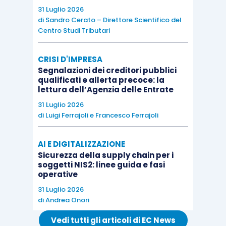
La
Corte di Cassazione ha accolto il motivo in
31 Luglio 2026
esame del ricorso,
ha cassato la sentenza e ha
di
Sandro Cerato – Direttore Scientifico del
Centro Studi Tributari
rinviato alla CTR della Liguria, in diversa
composizione, per l’esame nel merito dei motivi di
CRISI D'IMPRESA
impugnazione proposti dalla contribuente e per la
Segnalazioni dei creditori pubblici
decisione sulle spese del giudizio di legittimità.
qualificati e allerta precoce: la
lettura dell’Agenzia delle Entrate
31 Luglio 2026
di
Luigi Ferrajoli
e
Francesco Ferrajoli
AI E DIGITALIZZAZIONE
Sicurezza della supply chain per i
soggetti NIS2: linee guida e fasi
operative
31 Luglio 2026
di
Andrea Onori
Vedi tutti gli articoli di EC News