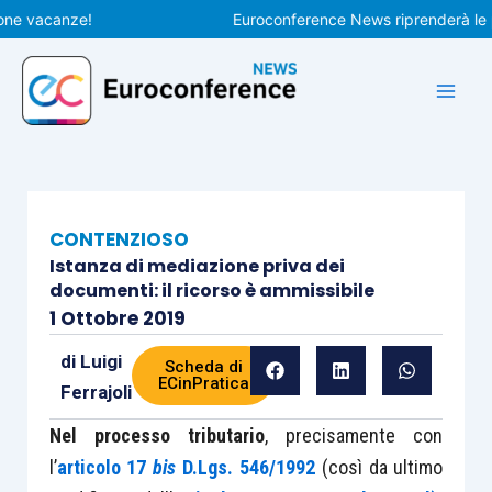
Vai
vacanze!
Euroconference News riprenderà le pubbl
al
contenuto
CONTENZIOSO
Istanza di mediazione priva dei
documenti: il ricorso è ammissibile
1 Ottobre 2019
di
Luigi
Scheda di
ECinPratica
Ferrajoli
Nel processo tributario
, precisamente con
l’
articolo 17
bis
D.Lgs. 546/1992
(così da ultimo