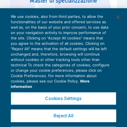
We use cookies, also from third parties, to allow the
functionalities of our website and offered services as
well as, on the basis of your prior consent, to use data
on your navigation activity to improve performance of
the site. Clicking on “Accept All cookies” means that
you agree to the activation of all cookies. Clicking on
"Reject All" means that the default settings will be left
unchanged and, therefore, browsing will continue
without cookies or other tracking tools other than
technical To check the categories of cookies, configure
or change your cookie preferences, please click on
Cookie Preferences. For more information about
Privacy Policy
cookies, please see our Cookie Policy.
More
Cookie Policy
information
Euroconference NEWS è una testata registrata al Tribunale di Milano Reg. n. 8556/2026
Cookies Settings
Direttore responsabile Sandro Cerato
Copyright 2016 ©
Gruppo Euroconference S.p.A.
v2.32.4
Reject All
Piazza Luigi Einaudi, 10N01 - 20124 Milano - info@ecnews.it
Capitale Sociale € 300.000,00 i.v. C.F. P.IVA Iscrizione Registro Imprese di Milano