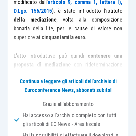
modificato dall’
articolo 9, comma 1, lettera l),
D.Lgs. 156/2015
), è stato introdotto l’istituto
della mediazione
, volta alla composizione
bonaria della lite, per le cause di valore non
superiore
ai cinquantamila euro
.
L’atto introduttivo può quindi
contenere una
proposta di mediazione
con rideterminazione
dell’ammontare della pretesa e deve essere
Continua a leggere gli articoli dell’archivio di
notificato all’Ente che ha emesso l’atto impositivo
Euroconference News, abbonati subito!
entro sessanta giorni dalla notifica dell’atto
impugnato.
Grazie all'abbonamento
Hai accesso all'archivio completo con tutti
La procedura di mediazione si deve concludere, a
gli articoli di EC News - Area fiscale
pena di improcedibilità del ricorso,
entro il
Hai la possibilità di effettuare il download in
termine di novanta giorni dalla data di notifica