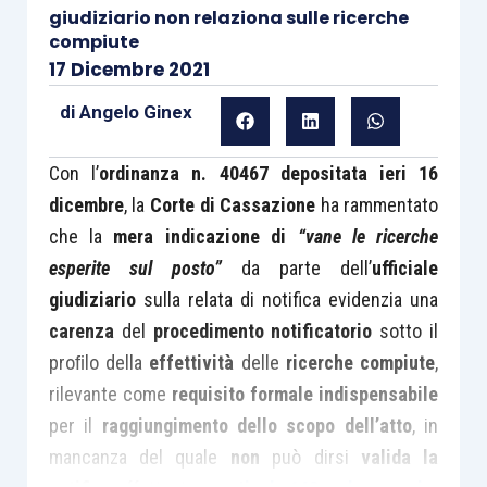
giudiziario non relaziona sulle ricerche
compiute
17 Dicembre 2021
di
Angelo Ginex
Con l’
ordinanza n. 40467 depositata ieri 16
dicembre
, la
Corte di Cassazione
ha rammentato
che la
mera indicazione di
“vane le ricerche
esperite sul posto”
da parte dell’
ufficiale
giudiziario
sulla relata di notifica evidenzia una
carenza
del
procedimento notificatorio
sotto il
proﬁlo della
effettività
delle
ricerche compiute
,
rilevante come
requisito formale indispensabile
per il
raggiungimento dello scopo dell’atto
, in
mancanza del quale
non
può dirsi
valida la