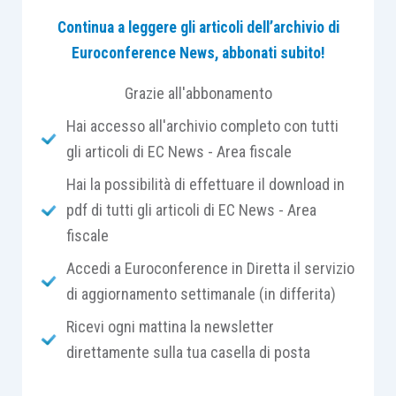
notifica
effettuata
ex
articolo 143 cod. proc. civ.
Continua a leggere gli articoli dell’archivio di
Euroconference News, abbonati subito!
Il caso sottoposto all’attenzione dei giudici di
legittimità trae origine dalla
notifica di un atto
Grazie all'abbonamento
presso la
residenza anagrafica
del destinatario a
Hai accesso all'archivio completo con tutti
mezzo del
servizio postale
che, tuttavia, aveva
gli articoli di EC News - Area fiscale
esito negativo per lo
stato di “irreperibilità del
destinatario”
e pertanto si procedeva mediante
Hai la possibilità di effettuare il download in
l’ausilio dell’
ufficiale giudiziario
. Questi,
pdf di tutti gli articoli di EC News - Area
confermando la situazione verificata dall’ufficiale
fiscale
postale, rilevava che all’indirizzo indicato vi fosse
Accedi a Euroconference in Diretta il servizio
uno stabile sprovvisto di portineria, e soprattutto
di aggiornamento settimanale (in differita)
che né sul citofono né sulla cassetta postale
Ricevi ogni mattina la newsletter
figurasse il nome del debitore. Essendo state
direttamente sulla tua casella di posta
quindi
vane le ricerche esperite
sul posto
, non
era stata possibile la notifica
ex
articolo 140 cod.