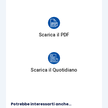
conclusione inequivocabile del
trasferimento
altrove
della residenza.
Nella disamina di tale doglianza, che è stata
ritenuta fondata, la
Corte di Cassazione
ha
Scarica il PDF
precisato che, ai fini della notificazione
ex
articolo 143 cod. proc. civ.,
l’ufficiale
giudiziario
, ove non abbia rinvenuto il
destinatario nel luogo di
residenza
risultante dal
certificato anagrafico, è tenuto a svolgere
ogni
Scarica il Quotidiano
ulteriore ricerca ed indagine
, dandone conto
nella relata, e che, in difetto di ciò, la notificazione
deve ritenersi nulla (cfr.,
Cass. sent. 3.04.2017,
n. 8638
).
Potrebbe interessarti anche...