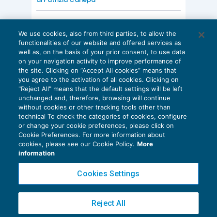
AI E DIGITALIZZAZIONE
We use cookies, also from third parties, to allow the
EU AI Act e studi professionali: le
functionalities of our website and offered services as
scadenze concrete
well as, on the basis of your prior consent, to use data
on your navigation activity to improve performance of
27 Luglio 2026
the site. Clicking on “Accept All cookies” means that
di
Diego Barberi
e
Stefano Dovier
you agree to the activation of all cookies. Clicking on
"Reject All" means that the default settings will be left
unchanged and, therefore, browsing will continue
without cookies or other tracking tools other than
technical To check the categories of cookies, configure
or change your cookie preferences, please click on
Cookie Preferences. For more information about
Privacy Policy
cookies, please see our Cookie Policy.
More
Cookie Policy
information
Euroconference NEWS è una testata registrata al Tribunale di Milano Reg. n. 8556/2026
Cookies Settings
Direttore responsabile Sandro Cerato
Copyright 2016 ©
Gruppo Euroconference S.p.A.
v2.32.4
Reject All
Piazza Luigi Einaudi, 10N01 - 20124 Milano - info@ecnews.it