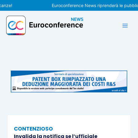
Vai
!
Euroconference News riprenderà le pubblicazion
al
contenuto
CONTENZIOSO
Invalida la notifica se l’ufficiale