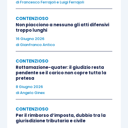
di
Francesco Ferrajoli
e
Luigi Ferrajoli
destinazione,
«essendo anche richiesto che la
condizione di ignoranza non sia superabile
CONTENZIOSO
attraverso le
indagini possibili nel caso concreto
,
Non piacciono a nessuno gli atti difensivi
da compiersi ad opera del mittente con l’ordinaria
troppo lunghi
diligenza».
16 Giugno 2026
di
Gianfranco Antico
Sul punto, è stato altresì affermato che
la relata
CONTENZIOSO
di notifica fa fede fino a querela di falso
, circa
Rottamazione-quater: il giudizio resta
le attestazioni che riguardano l’attività svolta
pendente se il carico non copre tutta la
pretesa
dall’ufficiale giudiziario procedente e
8 Giugno 2026
limitatamente ai soli elementi positivi di essa,
di
Angelo Ginex
mentre non sono assistite da pubblica fede le
attestazioni negative
, come l’ignoranza circa la
CONTENZIOSO
nuova residenza del destinatario della
Per il rimborso d’imposta, dubbio tra la
giurisdizione tributaria e civile
notificazione (cfr.,
Cass. ord. 31.07.2017, n.